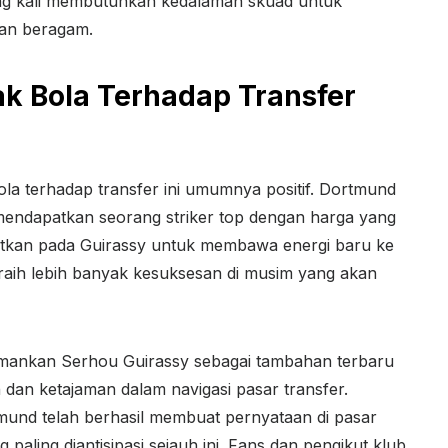
ng kali membutuhkan kedalaman skuad untuk
dan beragam.
k Bola Terhadap Transfer
la terhadap transfer ini umumnya positif. Dortmund
, mendapatkan seorang striker top dengan harga yang
empatkan pada Guirassy untuk membawa energi baru ke
ih lebih banyak kesuksesan di musim yang akan
ankan Serhou Guirassy sebagai tambahan terbaru
an ketajaman dalam navigasi pasar transfer.
und telah berhasil membuat pernyataan di pasar
paling diantisipasi sejauh ini. Fans dan pengikut klub