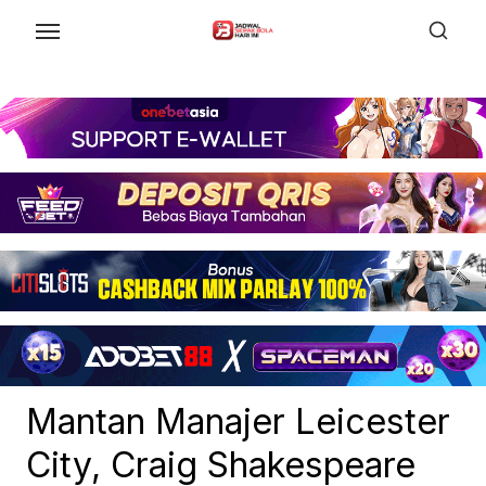
Skip
to
the
content
Mantan Manajer Leicester
City, Craig Shakespeare