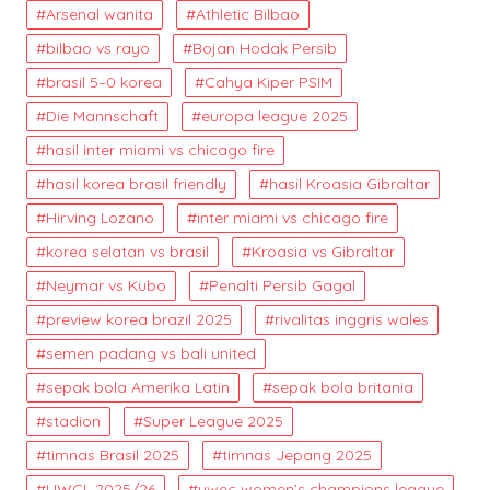
Arsenal wanita
Athletic Bilbao
bilbao vs rayo
Bojan Hodak Persib
brasil 5–0 korea
Cahya Kiper PSIM
Die Mannschaft
europa league 2025
hasil inter miami vs chicago fire
hasil korea brasil friendly
hasil Kroasia Gibraltar
Hirving Lozano
inter miami vs chicago fire
korea selatan vs brasil
Kroasia vs Gibraltar
Neymar vs Kubo
Penalti Persib Gagal
preview korea brazil 2025
rivalitas inggris wales
semen padang vs bali united
sepak bola Amerika Latin
sepak bola britania
stadion
Super League 2025
timnas Brasil 2025
timnas Jepang 2025
UWCL 2025/26
uwec women’s champions league