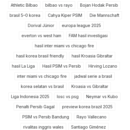
Athletic Bilbao
bilbao vs rayo
Bojan Hodak Persib
brasil 5–0 korea
Cahya Kiper PSIM
Die Mannschaft
Dorival Júnior
europa league 2025
everton vs west ham
FAM hasil investigasi
hasil inter miami vs chicago fire
hasil korea brasil friendly
hasil Kroasia Gibraltar
hasil La Liga
Hasil PSIM vs Persib
Hirving Lozano
inter miami vs chicago fire
jadwal serie a brasil
korea selatan vs brasil
Kroasia vs Gibraltar
Liga Indonesia 2025
losc vs psg
Neymar vs Kubo
Penalti Persib Gagal
preview korea brazil 2025
PSIM vs Persib Bandung
Rayo Vallecano
rivalitas inggris wales
Santiago Giménez