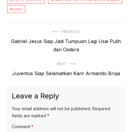
wasit
Post
PREVIOUS
Previous
Gabriel Jesus Siap Jadi Tumpuan Lagi Usai Pulih
navigation
post:
dari Cedera
NEXT
Next
Juventus Siap Selamatkan Karir Armando Broja
post:
Leave a Reply
Your email address will not be published.
Required
fields are marked
*
Comment
*