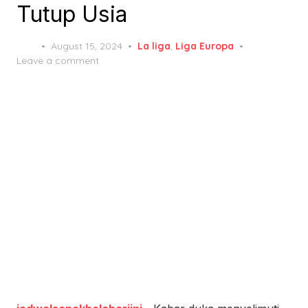
Tutup Usia
Posted
August 15, 2024
La liga
,
Liga Europa
on
Leave a comment