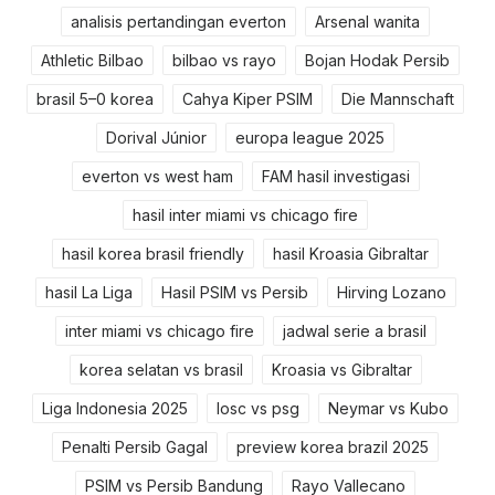
analisis pertandingan everton
Arsenal wanita
Athletic Bilbao
bilbao vs rayo
Bojan Hodak Persib
brasil 5–0 korea
Cahya Kiper PSIM
Die Mannschaft
Dorival Júnior
europa league 2025
everton vs west ham
FAM hasil investigasi
hasil inter miami vs chicago fire
hasil korea brasil friendly
hasil Kroasia Gibraltar
hasil La Liga
Hasil PSIM vs Persib
Hirving Lozano
inter miami vs chicago fire
jadwal serie a brasil
korea selatan vs brasil
Kroasia vs Gibraltar
Liga Indonesia 2025
losc vs psg
Neymar vs Kubo
Penalti Persib Gagal
preview korea brazil 2025
PSIM vs Persib Bandung
Rayo Vallecano