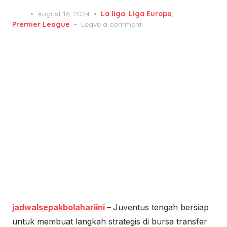
Posted
August 16, 2024
La liga
,
Liga Europa
,
on
Premier League
Leave a comment
jadwalsepakbolahariini
–
Juventus tengah bersiap
untuk membuat langkah strategis di bursa transfer