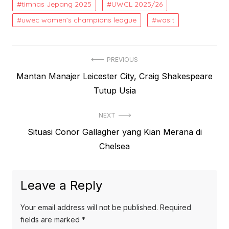
timnas Jepang 2025
UWCL 2025/26
uwec women’s champions league
wasit
Post
PREVIOUS
Previous
Mantan Manajer Leicester City, Craig Shakespeare
navigation
post:
Tutup Usia
NEXT
Next
Situasi Conor Gallagher yang Kian Merana di
post:
Chelsea
Leave a Reply
Your email address will not be published.
Required
fields are marked
*