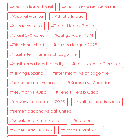
analisis korea brasil
analisis Kroasia Gibraltar
Arsenal wanita
Athletic Bilbao
bilbao vs rayo
Bojan Hodak Persib
brasil 5–0 korea
Cahya Kiper PSIM
Die Mannschaft
europa league 2025
hasil inter miami vs chicago fire
hasil korea brasil friendly
hasil Kroasia Gibraltar
Hirving Lozano
inter miami vs chicago fire
korea selatan vs brasil
Kroasia vs Gibraltar
Neymar vs Kubo
Penalti Persib Gagal
preview korea brazil 2025
rivalitas inggris wales
semen padang vs bali united
sepak bola Amerika Latin
stadion
Super League 2025
timnas Brasil 2025