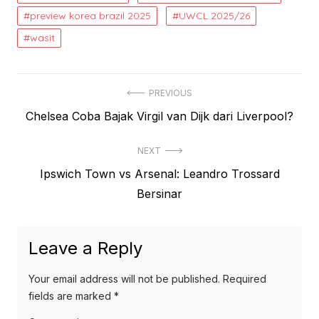
preview korea brazil 2025
UWCL 2025/26
wasit
Post
PREVIOUS
Previous
Chelsea Coba Bajak Virgil van Dijk dari Liverpool?
navigation
post:
NEXT
Next
Ipswich Town vs Arsenal: Leandro Trossard
post:
Bersinar
Leave a Reply
Your email address will not be published.
Required
fields are marked
*