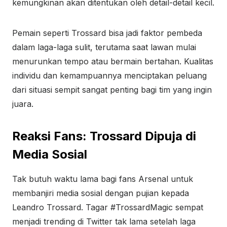
kemungkinan akan ditentukan oleh detail-detail kecil.
Pemain seperti Trossard bisa jadi faktor pembeda
dalam laga-laga sulit, terutama saat lawan mulai
menurunkan tempo atau bermain bertahan. Kualitas
individu dan kemampuannya menciptakan peluang
dari situasi sempit sangat penting bagi tim yang ingin
juara.
Reaksi Fans: Trossard Dipuja di
Media Sosial
Tak butuh waktu lama bagi fans Arsenal untuk
membanjiri media sosial dengan pujian kepada
Leandro Trossard. Tagar #TrossardMagic sempat
menjadi trending di Twitter tak lama setelah laga