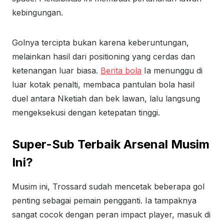
kebingungan.
Golnya tercipta bukan karena keberuntungan,
melainkan hasil dari positioning yang cerdas dan
ketenangan luar biasa.
Berita bola
Ia menunggu di
luar kotak penalti, membaca pantulan bola hasil
duel antara Nketiah dan bek lawan, lalu langsung
mengeksekusi dengan ketepatan tinggi.
Super-Sub Terbaik Arsenal Musim
Ini?
Musim ini, Trossard sudah mencetak beberapa gol
penting sebagai pemain pengganti. Ia tampaknya
sangat cocok dengan peran impact player, masuk di