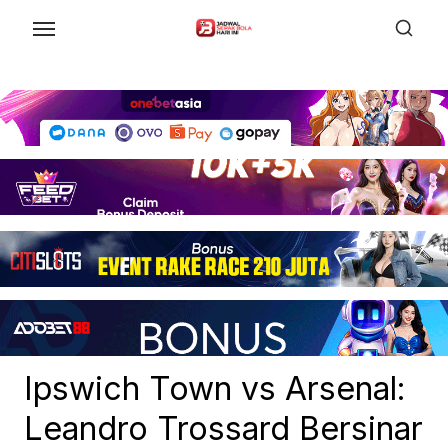
Skip
to
the
content
Ipswich Town vs Arsenal:
Leandro Trossard Bersinar