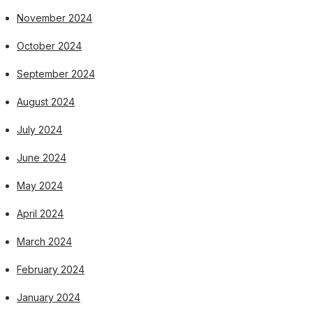
November 2024
October 2024
September 2024
August 2024
July 2024
June 2024
May 2024
April 2024
March 2024
February 2024
January 2024