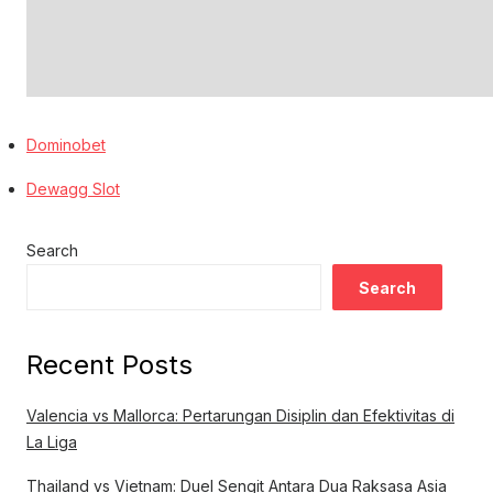
Dominobet
Dewagg Slot
Search
Search
Recent Posts
Valencia vs Mallorca: Pertarungan Disiplin dan Efektivitas di
La Liga
Thailand vs Vietnam: Duel Sengit Antara Dua Raksasa Asia