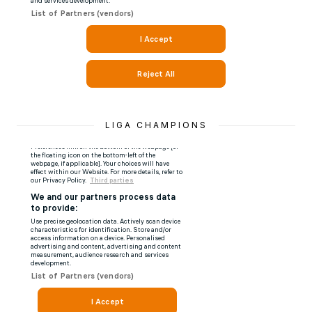
LIGA CHAMPIONS