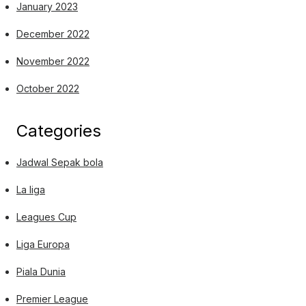
January 2023
December 2022
November 2022
October 2022
Categories
Jadwal Sepak bola
La liga
Leagues Cup
Liga Europa
Piala Dunia
Premier League