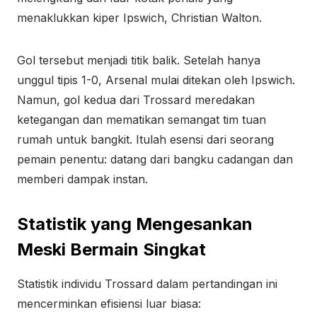
menaklukkan kiper Ipswich, Christian Walton.
Gol tersebut menjadi titik balik. Setelah hanya
unggul tipis 1-0, Arsenal mulai ditekan oleh Ipswich.
Namun, gol kedua dari Trossard meredakan
ketegangan dan mematikan semangat tim tuan
rumah untuk bangkit. Itulah esensi dari seorang
pemain penentu: datang dari bangku cadangan dan
memberi dampak instan.
Statistik yang Mengesankan
Meski Bermain Singkat
Statistik individu Trossard dalam pertandingan ini
mencerminkan efisiensi luar biasa: