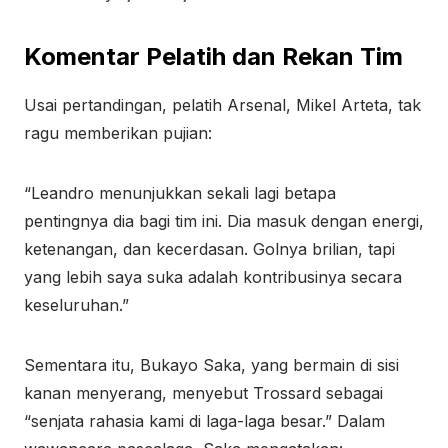
Komentar Pelatih dan Rekan Tim
Usai pertandingan, pelatih Arsenal, Mikel Arteta, tak
ragu memberikan pujian:
“Leandro menunjukkan sekali lagi betapa
pentingnya dia bagi tim ini. Dia masuk dengan energi,
ketenangan, dan kecerdasan. Golnya brilian, tapi
yang lebih saya suka adalah kontribusinya secara
keseluruhan.”
Sementara itu, Bukayo Saka, yang bermain di sisi
kanan menyerang, menyebut Trossard sebagai
“senjata rahasia kami di laga-laga besar.” Dalam