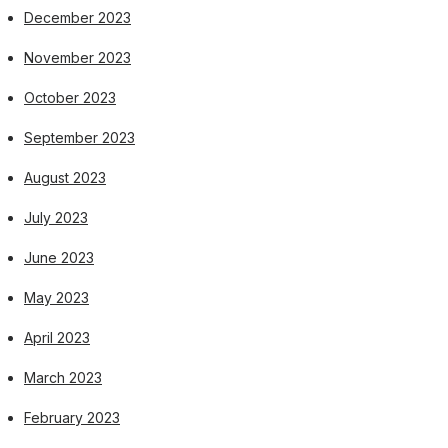
December 2023
November 2023
October 2023
September 2023
August 2023
July 2023
June 2023
May 2023
April 2023
March 2023
February 2023