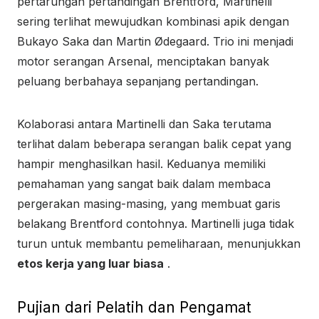
pertarungan pertandingan Brentford, Martinelli
sering terlihat mewujudkan kombinasi apik dengan
Bukayo Saka dan Martin Ødegaard. Trio ini menjadi
motor serangan Arsenal, menciptakan banyak
peluang berbahaya sepanjang pertandingan.
Kolaborasi antara Martinelli dan Saka terutama
terlihat dalam beberapa serangan balik cepat yang
hampir menghasilkan hasil. Keduanya memiliki
pemahaman yang sangat baik dalam membaca
pergerakan masing-masing, yang membuat garis
belakang Brentford contohnya. Martinelli juga tidak
turun untuk membantu pemeliharaan, menunjukkan
etos kerja yang luar biasa
.
Pujian dari Pelatih dan Pengamat