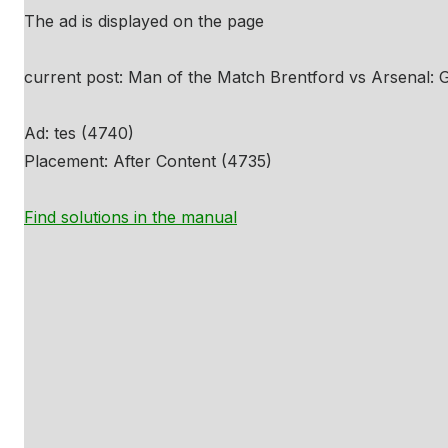
The ad is displayed on the page
current post: Man of the Match Brentford vs Arsenal: Ga
Ad: tes (4740)
Placement: After Content (4735)
Find solutions in the manual