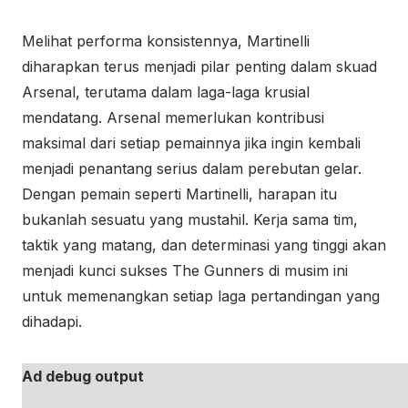
Melihat performa konsistennya, Martinelli
diharapkan terus menjadi pilar penting dalam skuad
Arsenal, terutama dalam laga-laga krusial
mendatang. Arsenal memerlukan kontribusi
maksimal dari setiap pemainnya jika ingin kembali
menjadi penantang serius dalam perebutan gelar.
Dengan pemain seperti Martinelli, harapan itu
bukanlah sesuatu yang mustahil. Kerja sama tim,
taktik yang matang, dan determinasi yang tinggi akan
menjadi kunci sukses The Gunners di musim ini
untuk memenangkan setiap laga pertandingan yang
dihadapi.
Ad debug output