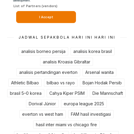
JADWAL SEPAKBOLA HARI INI HARI INI
analisis borneo persija
analisis korea brasil
analisis Kroasia Gibraltar
analisis pertandingan everton
Arsenal wanita
Athletic Bilbao
bilbao vs rayo
Bojan Hodak Persib
brasil 5–0 korea
Cahya Kiper PSIM
Die Mannschaft
Dorival Júnior
europa league 2025
everton vs west ham
FAM hasil investigasi
hasil inter miami vs chicago fire