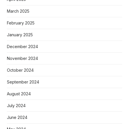
March 2025
February 2025
January 2025
December 2024
November 2024
October 2024
September 2024
August 2024
July 2024
June 2024