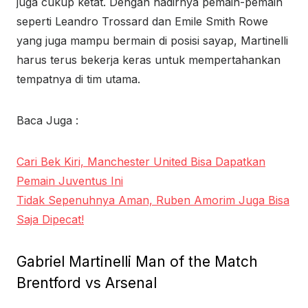
juga cukup ketat. Dengan hadirnya pemain-pemain
seperti Leandro Trossard dan Emile Smith Rowe
yang juga mampu bermain di posisi sayap, Martinelli
harus terus bekerja keras untuk mempertahankan
tempatnya di tim utama.
Baca Juga :
Cari Bek Kiri, Manchester United Bisa Dapatkan
Pemain Juventus Ini
Tidak Sepenuhnya Aman, Ruben Amorim Juga Bisa
Saja Dipecat!
Gabriel Martinelli Man of the Match
Brentford vs Arsenal