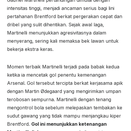
Gabriel Martinelli pertandingan dimulai dengan
intensitas tinggi, menjadi ancaman serius bagi lini
pertahanan Brentford berkat pergerakan cepat dan
dribel yang sulit dihentikan. Sejak awal laga,
Martinelli menunjukkan agresivitasnya dalam
menyerang, sering kali memaksa bek lawan untuk
bekerja ekstra keras.
Momen terbaik Martinelli terjadi pada babak kedua
ketika ia mencetak gol penentu kemenangan
Arsenal. Gol tersebut tercipta berkat kerjasama apik
dengan Martin Ødegaard yang mengirimkan umpan
terobosan sempurna. Martinelli dengan tenang
mengontrol bola sebelum melepaskan tembakan ke
sudut gawang yang tidak mampu menjangkau kiper
Brentford.
Gol ini menunjukkan ketenangan