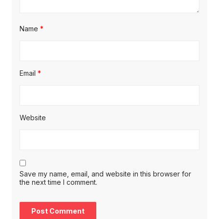
Name
*
Email
*
Website
Save my name, email, and website in this browser for
the next time I comment.