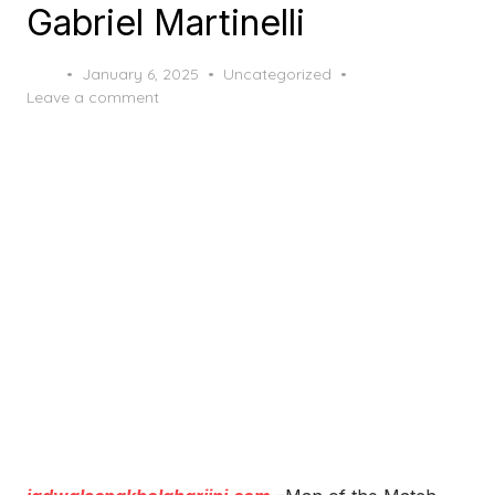
Gabriel Martinelli
Posted
January 6, 2025
Uncategorized
on
Leave a comment