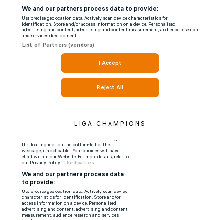
LIGA CHAMPIONS