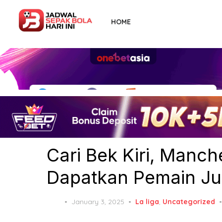
Skip
to
HOME
the
content
Cari Bek Kiri, Manch
Dapatkan Pemain Juv
Posted
January 3, 2025
La liga
,
Uncategorized
on