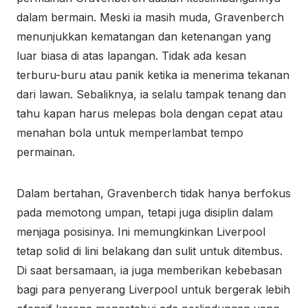
dalam bermain. Meski ia masih muda, Gravenberch
menunjukkan kematangan dan ketenangan yang
luar biasa di atas lapangan. Tidak ada kesan
terburu-buru atau panik ketika ia menerima tekanan
dari lawan. Sebaliknya, ia selalu tampak tenang dan
tahu kapan harus melepas bola dengan cepat atau
menahan bola untuk memperlambat tempo
permainan.
Dalam bertahan, Gravenberch tidak hanya berfokus
pada memotong umpan, tetapi juga disiplin dalam
menjaga posisinya. Ini memungkinkan Liverpool
tetap solid di lini belakang dan sulit untuk ditembus.
Di saat bersamaan, ia juga memberikan kebebasan
bagi para penyerang Liverpool untuk bergerak lebih