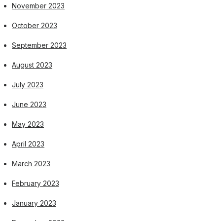
November 2023
October 2023
September 2023
August 2023
July 2023
June 2023
May 2023
April 2023
March 2023
February 2023
January 2023