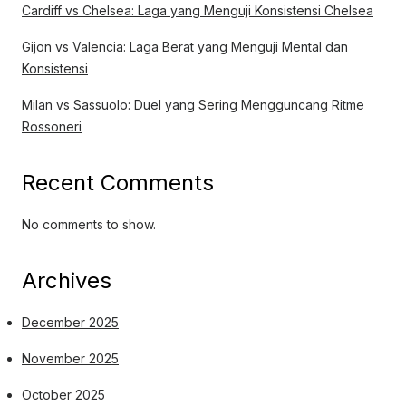
Cardiff vs Chelsea: Laga yang Menguji Konsistensi Chelsea
Gijon vs Valencia: Laga Berat yang Menguji Mental dan
Konsistensi
Milan vs Sassuolo: Duel yang Sering Mengguncang Ritme
Rossoneri
Recent Comments
No comments to show.
Archives
December 2025
November 2025
October 2025