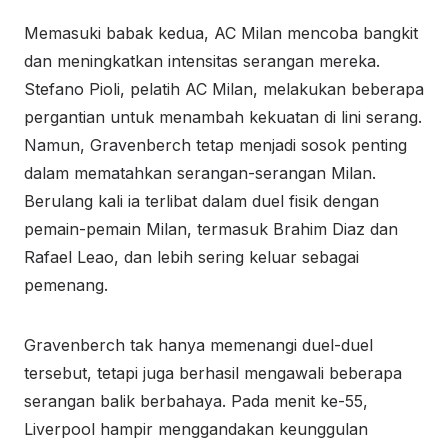
Memasuki babak kedua, AC Milan mencoba bangkit
dan meningkatkan intensitas serangan mereka.
Stefano Pioli, pelatih AC Milan, melakukan beberapa
pergantian untuk menambah kekuatan di lini serang.
Namun, Gravenberch tetap menjadi sosok penting
dalam mematahkan serangan-serangan Milan.
Berulang kali ia terlibat dalam duel fisik dengan
pemain-pemain Milan, termasuk Brahim Diaz dan
Rafael Leao, dan lebih sering keluar sebagai
pemenang.
Gravenberch tak hanya memenangi duel-duel
tersebut, tetapi juga berhasil mengawali beberapa
serangan balik berbahaya. Pada menit ke-55,
Liverpool hampir menggandakan keunggulan