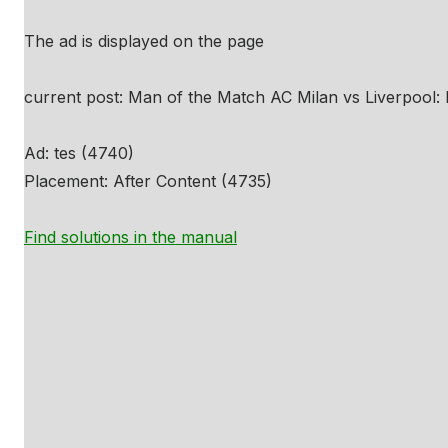
The ad is displayed on the page
current post: Man of the Match AC Milan vs Liverpool:
Ad: tes (4740)
Placement: After Content (4735)
Find solutions in the manual