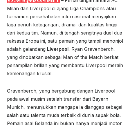
jadwalsepakbolahariini
–
Pertandingan antara AC
Milan dan Liverpool di ajang Liga Champions atau
turnamen persahabatan internasional menyajikan
laga penuh ketegangan, drama, dan kualitas tinggi
dari kedua tim. Namun, di tengah sengitnya duel dua
raksasa Eropa ini, satu pemain yang tampil menonjol
adalah gelandang
Liverpool
, Ryan Gravenberch,
yang dinobatkan sebagai Man of the Match berkat
penampilan brilian yang membantu Liverpool meraih
kemenangan krusial.
Gravenberch, yang bergabung dengan Liverpool
pada awal musim setelah transfer dari Bayern
Munich, menunjukkan mengapa ia dianggap sebagai
salah satu talenta muda terbaik di dunia sepak bola.
Pemain asal Belanda ini bukan hanya menjadi motor