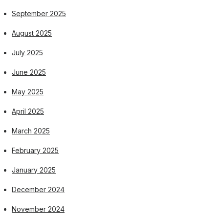
September 2025
August 2025
July 2025
June 2025
May 2025
April 2025
March 2025
February 2025
January 2025
December 2024
November 2024