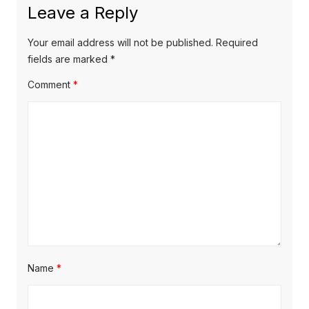
Leave a Reply
Your email address will not be published.
Required
fields are marked
*
Comment
*
Name
*