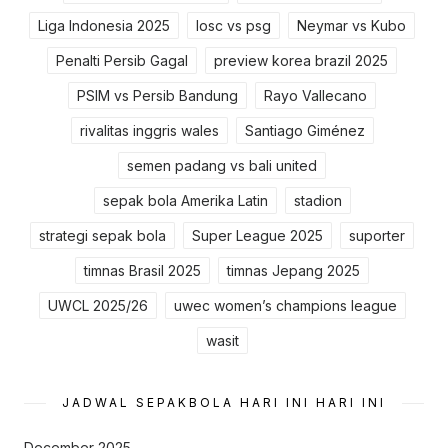
Liga Indonesia 2025
losc vs psg
Neymar vs Kubo
Penalti Persib Gagal
preview korea brazil 2025
PSIM vs Persib Bandung
Rayo Vallecano
rivalitas inggris wales
Santiago Giménez
semen padang vs bali united
sepak bola Amerika Latin
stadion
strategi sepak bola
Super League 2025
suporter
timnas Brasil 2025
timnas Jepang 2025
UWCL 2025/26
uwec women’s champions league
wasit
JADWAL SEPAKBOLA HARI INI HARI INI
December 2025