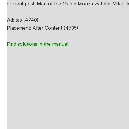
current post: Man of the Match Monza vs Inter Milan: M
Ad: tes (4740)
Placement: After Content (4735)
Find solutions in the manual