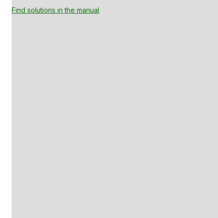
Find solutions in the manual