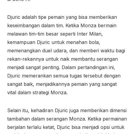
Djuric adalah tipe pemain yang bisa memberikan
keseimbangan dalam tim. Ketika Monza bermain
melawan tim-tim besar seperti Inter Milan,
kemampuan Djuric untuk menahan bola,
memenangkan duel udara, dan memberi waktu bagi
rekan-rekannya untuk naik membantu serangan
menjadi sangat penting. Dalam pertandingan ini,
Djuric memerankan semua tugas tersebut dengan
sangat baik, menjadikannya pemain yang sangat
vital dalam strategi Monza.
Selain itu, kehadiran Djuric juga memberikan dimensi
tambahan dalam serangan Monza. Ketika permainan
berjalan terlalu ketat, Djuric bisa menjadi opsi untuk