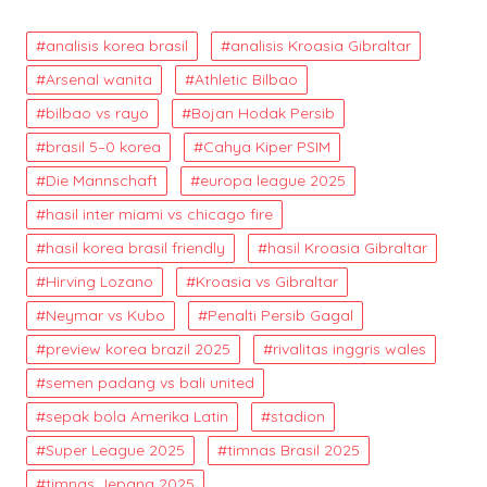
analisis korea brasil
analisis Kroasia Gibraltar
Arsenal wanita
Athletic Bilbao
bilbao vs rayo
Bojan Hodak Persib
brasil 5–0 korea
Cahya Kiper PSIM
Die Mannschaft
europa league 2025
hasil inter miami vs chicago fire
hasil korea brasil friendly
hasil Kroasia Gibraltar
Hirving Lozano
Kroasia vs Gibraltar
Neymar vs Kubo
Penalti Persib Gagal
preview korea brazil 2025
rivalitas inggris wales
semen padang vs bali united
sepak bola Amerika Latin
stadion
Super League 2025
timnas Brasil 2025
timnas Jepang 2025