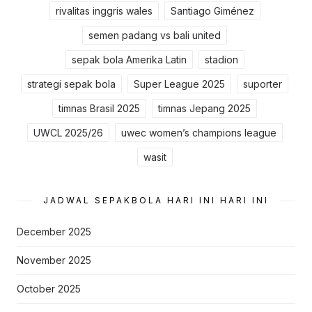
rivalitas inggris wales
Santiago Giménez
semen padang vs bali united
sepak bola Amerika Latin
stadion
strategi sepak bola
Super League 2025
suporter
timnas Brasil 2025
timnas Jepang 2025
UWCL 2025/26
uwec women’s champions league
wasit
JADWAL SEPAKBOLA HARI INI HARI INI
December 2025
November 2025
October 2025