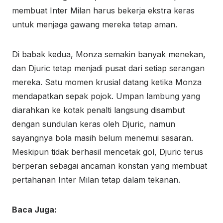
membuat Inter Milan harus bekerja ekstra keras
untuk menjaga gawang mereka tetap aman.
Di babak kedua, Monza semakin banyak menekan,
dan Djuric tetap menjadi pusat dari setiap serangan
mereka. Satu momen krusial datang ketika Monza
mendapatkan sepak pojok. Umpan lambung yang
diarahkan ke kotak penalti langsung disambut
dengan sundulan keras oleh Djuric, namun
sayangnya bola masih belum menemui sasaran.
Meskipun tidak berhasil mencetak gol, Djuric terus
berperan sebagai ancaman konstan yang membuat
pertahanan Inter Milan tetap dalam tekanan.
Baca Juga: