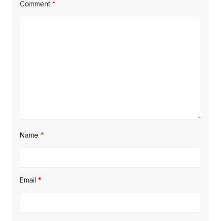
Comment
*
Name
*
Email
*