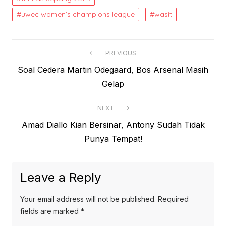
uwec women’s champions league
wasit
Post
PREVIOUS
Previous
Soal Cedera Martin Odegaard, Bos Arsenal Masih
navigation
post:
Gelap
NEXT
Next
Amad Diallo Kian Bersinar, Antony Sudah Tidak
post:
Punya Tempat!
Leave a Reply
Your email address will not be published.
Required
fields are marked
*