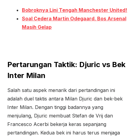
Bobroknya Lini Tengah Manchester United!
Soal Cedera Martin Odegaard, Bos Arsenal
Masih Gelap
Pertarungan Taktik: Djuric vs Bek
Inter Milan
Salah satu aspek menarik dari pertandingan ini
adalah duel taktis antara Milan Djuric dan bek-bek
Inter Milan. Dengan tinggi badannya yang
menjulang, Djuric membuat Stefan de Vrij dan
Francesco Acerbi bekerja keras sepanjang
pertandingan. Kedua bek ini harus terus menjaga