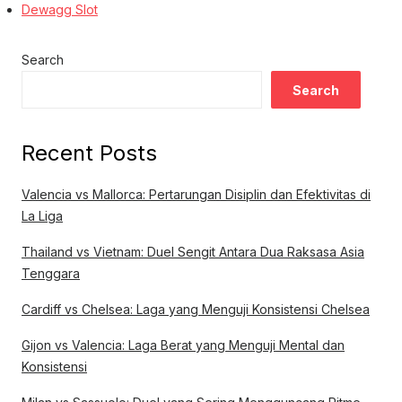
Dewagg Slot
Search
Search
Recent Posts
Valencia vs Mallorca: Pertarungan Disiplin dan Efektivitas di
La Liga
Thailand vs Vietnam: Duel Sengit Antara Dua Raksasa Asia
Tenggara
Cardiff vs Chelsea: Laga yang Menguji Konsistensi Chelsea
Gijon vs Valencia: Laga Berat yang Menguji Mental dan
Konsistensi