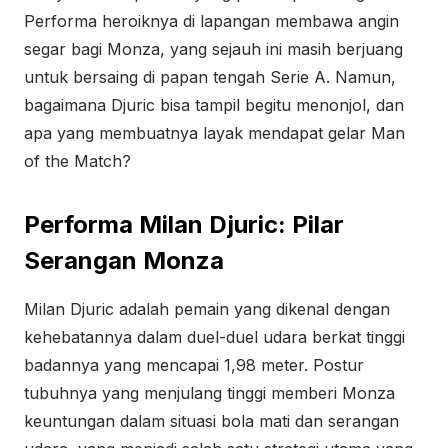
Performa heroiknya di lapangan membawa angin
segar bagi Monza, yang sejauh ini masih berjuang
untuk bersaing di papan tengah Serie A. Namun,
bagaimana Djuric bisa tampil begitu menonjol, dan
apa yang membuatnya layak mendapat gelar Man
of the Match?
Performa Milan Djuric: Pilar
Serangan Monza
Milan Djuric adalah pemain yang dikenal dengan
kehebatannya dalam duel-duel udara berkat tinggi
badannya yang mencapai 1,98 meter. Postur
tubuhnya yang menjulang tinggi memberi Monza
keuntungan dalam situasi bola mati dan serangan