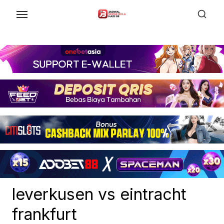
Skip
to
the
content
leverkusen vs eintracht
frankfurt