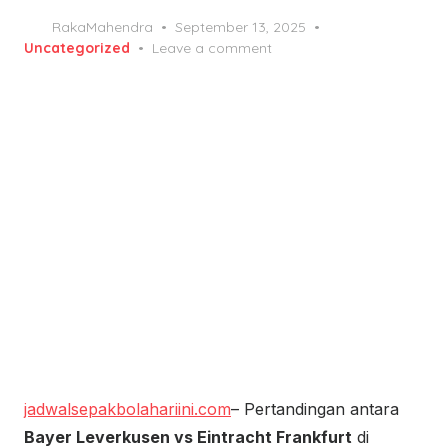
Posted
RakaMahendra
September 13, 2025
on
Uncategorized
Leave a comment
jadwalsepakbolahariini.com
– Pertandingan antara
Bayer Leverkusen vs Eintracht Frankfurt
di