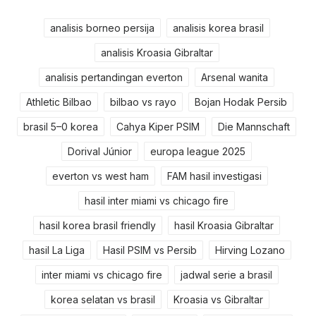
analisis borneo persija
analisis korea brasil
analisis Kroasia Gibraltar
analisis pertandingan everton
Arsenal wanita
Athletic Bilbao
bilbao vs rayo
Bojan Hodak Persib
brasil 5–0 korea
Cahya Kiper PSIM
Die Mannschaft
Dorival Júnior
europa league 2025
everton vs west ham
FAM hasil investigasi
hasil inter miami vs chicago fire
hasil korea brasil friendly
hasil Kroasia Gibraltar
hasil La Liga
Hasil PSIM vs Persib
Hirving Lozano
inter miami vs chicago fire
jadwal serie a brasil
korea selatan vs brasil
Kroasia vs Gibraltar