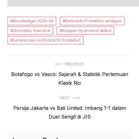
Bundesliga 2025-26
Eintracht Frankfurt analysis
Grimaldo free kick
Kasper Hjulmand debut
Leverkusen vs Eintracht Frankfurt
Post
PREVIOUS
Previous
Botafogo vs Vasco: Sejarah & Statistik Pertemuan
navigation
post:
Klasik Rio
NEXT
Next
Persija Jakarta vs Bali United: Imbang 1-1 dalam
post:
Duel Sengit di JIS