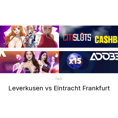
TAG:
Leverkusen vs Eintracht Frankfurt