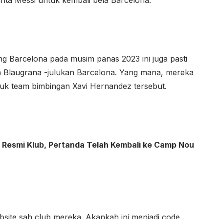
inta Messi untuk kembali bela Barcelona.
g Barcelona pada musim panas 2023 ini juga pasti
ta Blaugrana -julukan Barcelona. Yang mana, mereka
tuk team bimbingan Xavi Hernandez tersebut.
us Resmi Klub, Pertanda Telah Kembali ke Camp Nou
ebsite sah club mereka. Akankah ini menjadi code