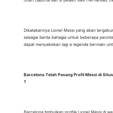
Joan Laporta dan si pelatih Xavi Hernandez m
Dikatakannya Lionel Messi yang akan tergabun
sebagai berita bahagia untuk beberapa pecin
dapat menyaksikan lagi si legenda bermain un
Barcelona Telah Pasang Profil Messi di Sit
?
Barcelona timbulkan profile Lionel Messi di w