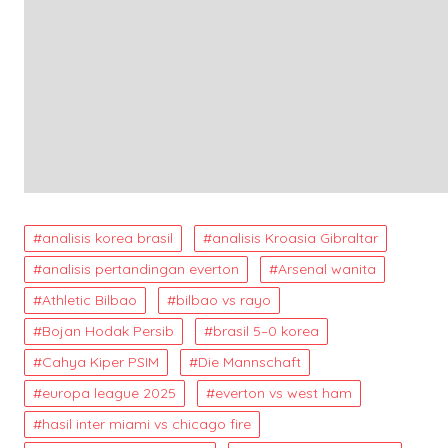
analisis korea brasil
analisis Kroasia Gibraltar
analisis pertandingan everton
Arsenal wanita
Athletic Bilbao
bilbao vs rayo
Bojan Hodak Persib
brasil 5–0 korea
Cahya Kiper PSIM
Die Mannschaft
europa league 2025
everton vs west ham
hasil inter miami vs chicago fire