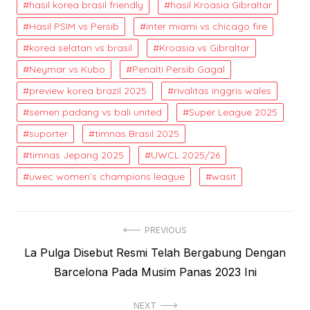
hasil korea brasil friendly
hasil Kroasia Gibraltar
Hasil PSIM vs Persib
inter miami vs chicago fire
korea selatan vs brasil
Kroasia vs Gibraltar
Neymar vs Kubo
Penalti Persib Gagal
preview korea brazil 2025
rivalitas inggris wales
semen padang vs bali united
Super League 2025
suporter
timnas Brasil 2025
timnas Jepang 2025
UWCL 2025/26
uwec women’s champions league
wasit
Post
PREVIOUS
Previous
La Pulga Disebut Resmi Telah Bergabung Dengan
navigation
post:
Barcelona Pada Musim Panas 2023 Ini
NEXT