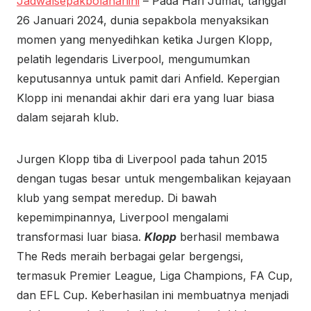
Jadwalsepakbolahariini
– Pada Hari Jumat, tanggal
26 Januari 2024, dunia sepakbola menyaksikan
momen yang menyedihkan ketika Jurgen Klopp,
pelatih legendaris Liverpool, mengumumkan
keputusannya untuk pamit dari Anfield. Kepergian
Klopp ini menandai akhir dari era yang luar biasa
dalam sejarah klub.
Jurgen Klopp tiba di Liverpool pada tahun 2015
dengan tugas besar untuk mengembalikan kejayaan
klub yang sempat meredup. Di bawah
kepemimpinannya, Liverpool mengalami
transformasi luar biasa.
Klopp
berhasil membawa
The Reds meraih berbagai gelar bergengsi,
termasuk Premier League, Liga Champions, FA Cup,
dan EFL Cup. Keberhasilan ini membuatnya menjadi