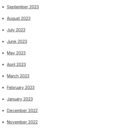
September 2023
August 2023
July 2023
June 2023
May 2023
April 2023
March 2023
February 2023
January 2023
December 2022
November 2022