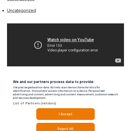
Uncategorized