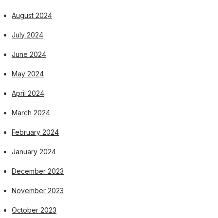
August 2024
July 2024
June 2024
May 2024
April 2024
March 2024
February 2024
January 2024
December 2023
November 2023
October 2023