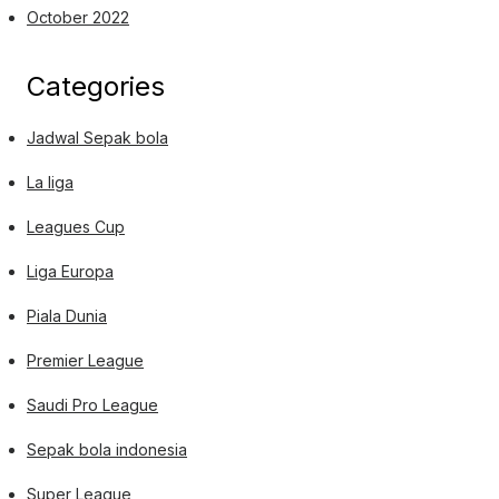
October 2022
Categories
Jadwal Sepak bola
La liga
Leagues Cup
Liga Europa
Piala Dunia
Premier League
Saudi Pro League
Sepak bola indonesia
Super League