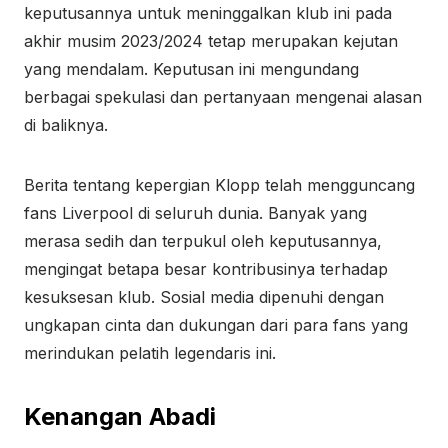
keputusannya untuk meninggalkan klub ini pada
akhir musim 2023/2024 tetap merupakan kejutan
yang mendalam. Keputusan ini mengundang
berbagai spekulasi dan pertanyaan mengenai alasan
di baliknya.
Berita tentang kepergian Klopp telah mengguncang
fans Liverpool di seluruh dunia. Banyak yang
merasa sedih dan terpukul oleh keputusannya,
mengingat betapa besar kontribusinya terhadap
kesuksesan klub. Sosial media dipenuhi dengan
ungkapan cinta dan dukungan dari para fans yang
merindukan pelatih legendaris ini.
Kenangan Abadi