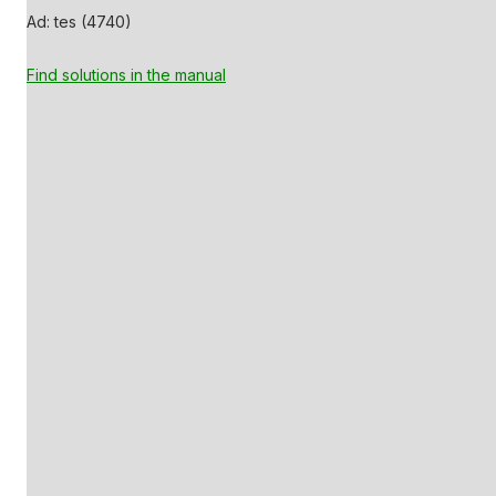
Ad: tes (4740)
Find solutions in the manual