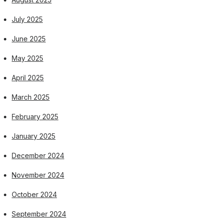
July 2025
June 2025
May 2025
April 2025
March 2025
February 2025
January 2025
December 2024
November 2024
October 2024
September 2024