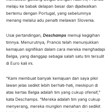
melaju ke babak delapan besar dan dijadwalkan
bertemu dengan Portugal, yang sebelumnya
menang melalui adu penalti melawan Slovenia.
Usai pertandingan,
Deschamps
memuji kegigihan
timnya. Menurutnya, Prancis telah menunjukkan
kemajuan signifikan dalam cara mereka menghadapi
Belgia, yang dianggap sebagai salah satu tim tersulit
di Euro kali ini.
“Kami membuat banyak kemajuan dan saya pikir
lawan jelas sedikit lebih berhati-hati, meskipun di
atas kertas Belgia adalah tim yang cukup ofensif,”
kata Deschamps. “Mereka adalah tim yang cukup
menyerang, mereka mungkin menahan diri sedikit