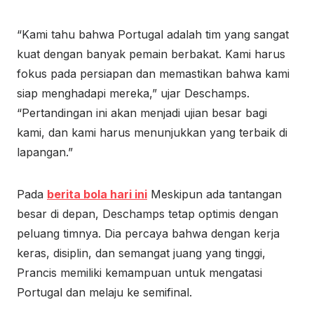
“Kami tahu bahwa Portugal adalah tim yang sangat
kuat dengan banyak pemain berbakat. Kami harus
fokus pada persiapan dan memastikan bahwa kami
siap menghadapi mereka,” ujar Deschamps.
“Pertandingan ini akan menjadi ujian besar bagi
kami, dan kami harus menunjukkan yang terbaik di
lapangan.”
Pada
berita bola hari ini
Meskipun ada tantangan
besar di depan, Deschamps tetap optimis dengan
peluang timnya. Dia percaya bahwa dengan kerja
keras, disiplin, dan semangat juang yang tinggi,
Prancis memiliki kemampuan untuk mengatasi
Portugal dan melaju ke semifinal.