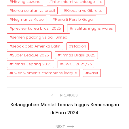
Hirving Lozano
inter miami vs chicago fire
korea selatan vs brasil
Kroasia vs Gibraltar
Neymar vs Kubo
Penalti Persib Gagal
preview korea brazil 2025
rivalitas inggris wales
semen padang vs bali united
sepak bola Amerika Latin
stadion
Super League 2025
timnas Brasil 2025
timnas Jepang 2025
UWCL 2025/26
uwec women’s champions league
wasit
Post
PREVIOUS
Previous
Ketangguhan Mental Timnas Inggris Kemenangan
navigation
post:
di Euro 2024
NEXT