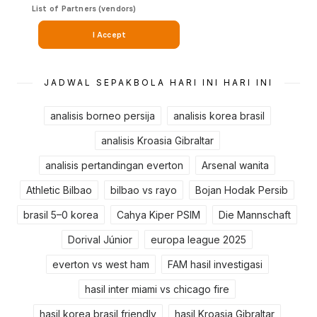
JADWAL SEPAKBOLA HARI INI HARI INI
analisis borneo persija
analisis korea brasil
analisis Kroasia Gibraltar
analisis pertandingan everton
Arsenal wanita
Athletic Bilbao
bilbao vs rayo
Bojan Hodak Persib
brasil 5–0 korea
Cahya Kiper PSIM
Die Mannschaft
Dorival Júnior
europa league 2025
everton vs west ham
FAM hasil investigasi
hasil inter miami vs chicago fire
hasil korea brasil friendly
hasil Kroasia Gibraltar