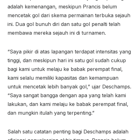
adalah kemenangan, meskipun Prancis belum
mencetak gol dari skema permainan terbuka sejauh
ini. Dua gol bunuh diri dan satu gol penalti telah
membawa mereka sejauh ini di turnamen.
“Saya pikir di atas lapangan terdapat intensitas yang
tinggi, dan meskipun hari ini satu gol sudah cukup
bagi kami untuk melaju ke babak perempat final,
kami selalu memiliki kapasitas dan kemampuan
untuk mencetak lebih banyak gol,” ujar Deschamps.
“Saya sangat bangga dengan apa yang telah kami
lakukan, dan kami melaju ke babak perempat final,
dan mungkin itulah yang terpenting.”
Salah satu catatan penting bagi Deschamps adalah