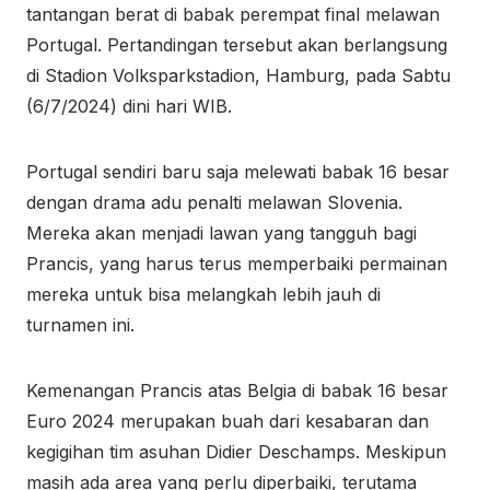
tantangan berat di babak perempat final melawan
Portugal. Pertandingan tersebut akan berlangsung
di Stadion Volksparkstadion, Hamburg, pada Sabtu
(6/7/2024) dini hari WIB.
Portugal sendiri baru saja melewati babak 16 besar
dengan drama adu penalti melawan Slovenia.
Mereka akan menjadi lawan yang tangguh bagi
Prancis, yang harus terus memperbaiki permainan
mereka untuk bisa melangkah lebih jauh di
turnamen ini.
Kemenangan Prancis atas Belgia di babak 16 besar
Euro 2024 merupakan buah dari kesabaran dan
kegigihan tim asuhan Didier Deschamps. Meskipun
masih ada area yang perlu diperbaiki, terutama