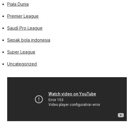
Piala Dunia
Premier League
Saudi Pro League
Sepak bola indonesia
Super League
Uncategorized