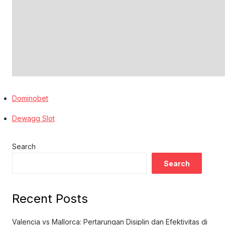
Dominobet
Dewagg Slot
Search
Search
Recent Posts
Valencia vs Mallorca: Pertarungan Disiplin dan Efektivitas di