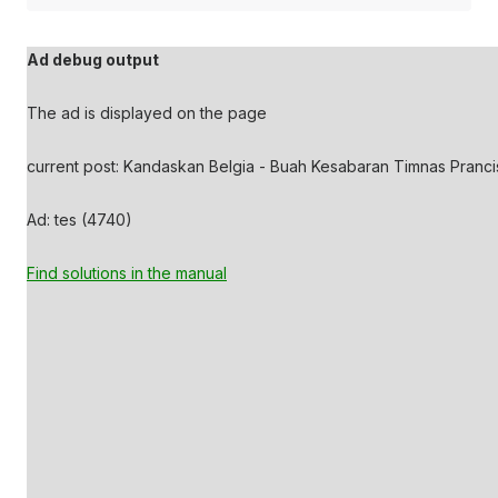
Ad debug output
The ad is displayed on the page
current post: Kandaskan Belgia - Buah Kesabaran Timnas Prancis
Ad: tes (4740)
Find solutions in the manual