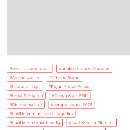
analisis korea brasil
analisis Kroasia Gibraltar
Arsenal wanita
Athletic Bilbao
bilbao vs rayo
Bojan Hodak Persib
brasil 5–0 korea
Cahya Kiper PSIM
Die Mannschaft
europa league 2025
hasil inter miami vs chicago fire
hasil korea brasil friendly
hasil Kroasia Gibraltar