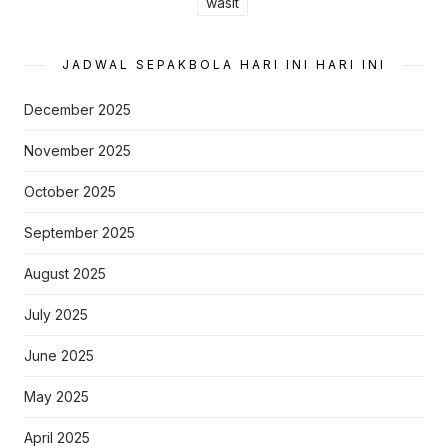
wasit
JADWAL SEPAKBOLA HARI INI HARI INI
December 2025
November 2025
October 2025
September 2025
August 2025
July 2025
June 2025
May 2025
April 2025