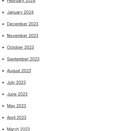
February 2024
January 2024
December 2023
November 2023
October 2023
September 2023
August 2023
July 2023
June 2023
May 2023
April 2023
March 2023