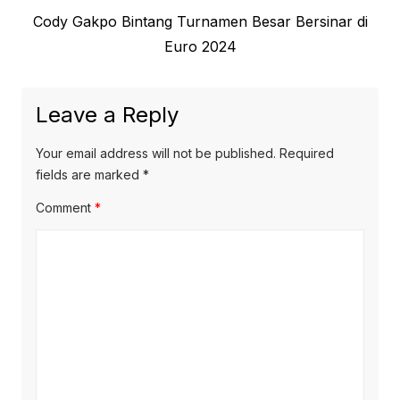
Next
Cody Gakpo Bintang Turnamen Besar Bersinar di
post:
Euro 2024
Leave a Reply
Your email address will not be published.
Required
fields are marked
*
Comment
*