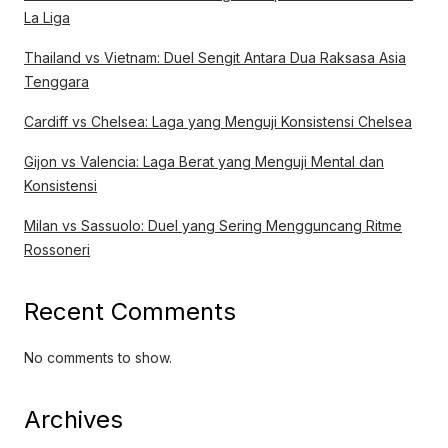
La Liga
Thailand vs Vietnam: Duel Sengit Antara Dua Raksasa Asia
Tenggara
Cardiff vs Chelsea: Laga yang Menguji Konsistensi Chelsea
Gijon vs Valencia: Laga Berat yang Menguji Mental dan
Konsistensi
Milan vs Sassuolo: Duel yang Sering Mengguncang Ritme
Rossoneri
Recent Comments
No comments to show.
Archives