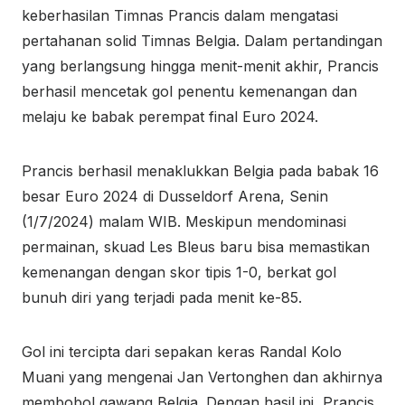
keberhasilan Timnas Prancis dalam mengatasi
pertahanan solid Timnas Belgia. Dalam pertandingan
yang berlangsung hingga menit-menit akhir, Prancis
berhasil mencetak gol penentu kemenangan dan
melaju ke babak perempat final Euro 2024.
Prancis berhasil menaklukkan Belgia pada babak 16
besar Euro 2024 di Dusseldorf Arena, Senin
(1/7/2024) malam WIB. Meskipun mendominasi
permainan, skuad Les Bleus baru bisa memastikan
kemenangan dengan skor tipis 1-0, berkat gol
bunuh diri yang terjadi pada menit ke-85.
Gol ini tercipta dari sepakan keras Randal Kolo
Muani yang mengenai Jan Vertonghen dan akhirnya
membobol gawang Belgia. Dengan hasil ini, Prancis