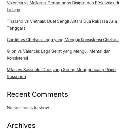
Valencia vs Mallorca: Pertarungan Disiplin dan Efektivitas di
La Liga
Thailand vs Vietnam: Duel Sengit Antara Dua Raksasa Asia
Tenggara
Cardiff vs Chelsea: Laga yang Menguji Konsistensi Chelsea
Gijon vs Valencia: Laga Berat yang Menguji Mental dan
Konsistensi
Milan vs Sassuolo: Duel yang Sering Mengguncang Ritme
Rossoneri
Recent Comments
No comments to show.
Archives