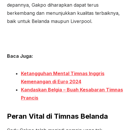
depannya, Gakpo diharapkan dapat terus
berkembang dan menunjukkan kualitas terbaiknya,
baik untuk Belanda maupun Liverpool.
Baca Juga:
Ketangguhan Mental Timnas Inggris
Kemenangan di Euro 2024
Kandaskan Belgia – Buah Kesabaran Timnas
Prancis
Peran Vital di Timnas Belanda