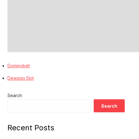
Dominobet
Dewagg Slot
Search
Search
Recent Posts