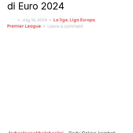
di Euro 2024
Posted
July 16, 2024
La liga
,
Liga Europa
,
on
Premier League
Leave a comment