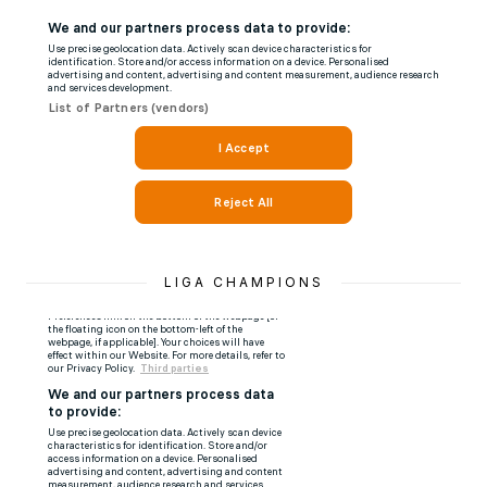
LIGA CHAMPIONS