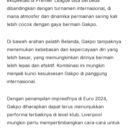
ekspektasi di Premier League bisa berbeda
dibandingkan dengan turnamen internasional, di
mana atmosfer dan dinamika permainan sering kali
lebih cocok dengan gaya bermain Gakpo.
Di bawah arahan pelatih Belanda, Gakpo tampaknya
menemukan kebebasan dan kepercayaan diri yang
lebih besar, yang memungkinkan dirinya bermain
lebih lepas dan efektif. Kombinasi ini mungkin
menjadi kunci kesuksesan Gakpo di panggung
internasional.
Dengan penampilan impresifnya di Euro 2024,
Gakpo diharapkan dapat terus menunjukkan
performa terbaiknya di level klub. Liverpool
mungkin perlu mempertimbangkan cara-cara untuk