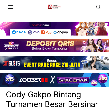
Skip
to
the
content
Cody Gakpo Bintang
Turnamen Besar Bersinar