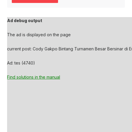
Ad debug output
The ad is displayed on the page
current post: Cody Gakpo Bintang Turnamen Besar Bersinar di E
Ad: tes (4740)
Find solutions in the manual