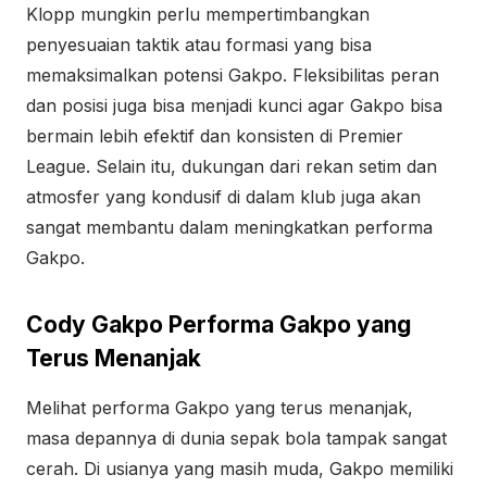
Klopp mungkin perlu mempertimbangkan
penyesuaian taktik atau formasi yang bisa
memaksimalkan potensi Gakpo. Fleksibilitas peran
dan posisi juga bisa menjadi kunci agar Gakpo bisa
bermain lebih efektif dan konsisten di Premier
League. Selain itu, dukungan dari rekan setim dan
atmosfer yang kondusif di dalam klub juga akan
sangat membantu dalam meningkatkan performa
Gakpo.
Cody Gakpo Performa Gakpo yang
Terus Menanjak
Melihat performa Gakpo yang terus menanjak,
masa depannya di dunia sepak bola tampak sangat
cerah. Di usianya yang masih muda, Gakpo memiliki