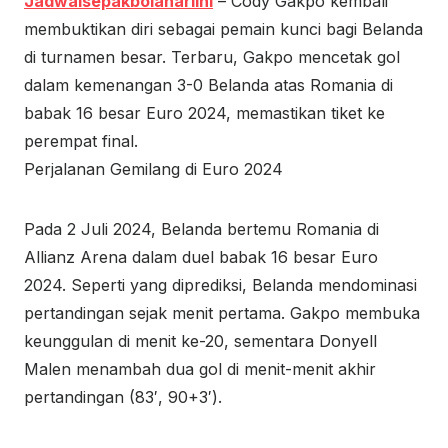
Jadwalsepakbolahariini
– Cody Gakpo kembali
membuktikan diri sebagai pemain kunci bagi Belanda
di turnamen besar. Terbaru, Gakpo mencetak gol
dalam kemenangan 3-0 Belanda atas Romania di
babak 16 besar Euro 2024, memastikan tiket ke
perempat final.
Perjalanan Gemilang di Euro 2024
Pada 2 Juli 2024, Belanda bertemu Romania di
Allianz Arena dalam duel babak 16 besar Euro
2024. Seperti yang diprediksi, Belanda mendominasi
pertandingan sejak menit pertama. Gakpo membuka
keunggulan di menit ke-20, sementara Donyell
Malen menambah dua gol di menit-menit akhir
pertandingan (83′, 90+3′).