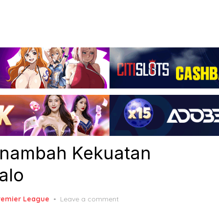
enambah Kekuatan
alo
remier League
Leave a comment