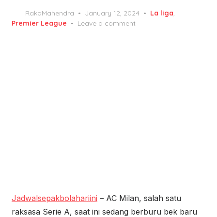
Posted
RakaMahendra
January 12, 2024
La liga
,
on
Premier League
Leave a comment
Jadwalsepakbolahariini
– AC Milan, salah satu
raksasa Serie A, saat ini sedang berburu bek baru