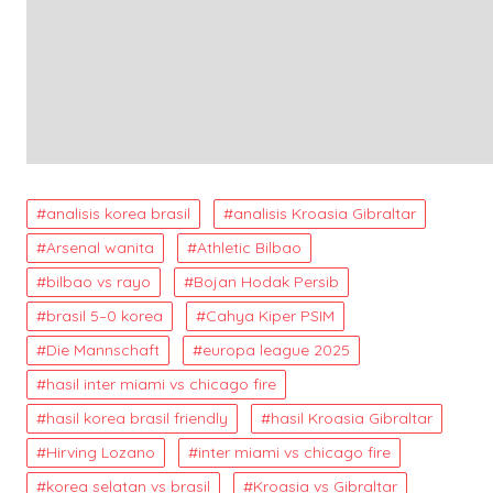
analisis korea brasil
analisis Kroasia Gibraltar
Arsenal wanita
Athletic Bilbao
bilbao vs rayo
Bojan Hodak Persib
brasil 5–0 korea
Cahya Kiper PSIM
Die Mannschaft
europa league 2025
hasil inter miami vs chicago fire
hasil korea brasil friendly
hasil Kroasia Gibraltar
Hirving Lozano
inter miami vs chicago fire
korea selatan vs brasil
Kroasia vs Gibraltar