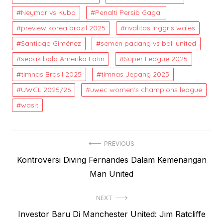
Neymar vs Kubo
Penalti Persib Gagal
preview korea brazil 2025
rivalitas inggris wales
Santiago Giménez
semen padang vs bali united
sepak bola Amerika Latin
Super League 2025
timnas Brasil 2025
timnas Jepang 2025
UWCL 2025/26
uwec women’s champions league
wasit
Post
PREVIOUS
Previous
Kontroversi Diving Fernandes Dalam Kemenangan
navigation
post:
Man United
NEXT
Next
Investor Baru Di Manchester United: Jim Ratcliffe