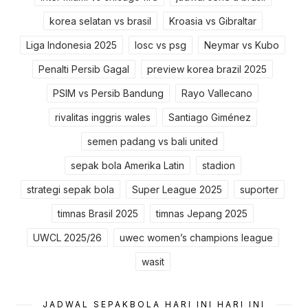
korea selatan vs brasil
Kroasia vs Gibraltar
Liga Indonesia 2025
losc vs psg
Neymar vs Kubo
Penalti Persib Gagal
preview korea brazil 2025
PSIM vs Persib Bandung
Rayo Vallecano
rivalitas inggris wales
Santiago Giménez
semen padang vs bali united
sepak bola Amerika Latin
stadion
strategi sepak bola
Super League 2025
suporter
timnas Brasil 2025
timnas Jepang 2025
UWCL 2025/26
uwec women’s champions league
wasit
JADWAL SEPAKBOLA HARI INI HARI INI