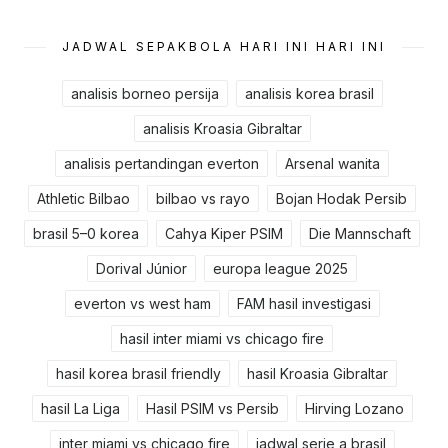
JADWAL SEPAKBOLA HARI INI HARI INI
analisis borneo persija
analisis korea brasil
analisis Kroasia Gibraltar
analisis pertandingan everton
Arsenal wanita
Athletic Bilbao
bilbao vs rayo
Bojan Hodak Persib
brasil 5–0 korea
Cahya Kiper PSIM
Die Mannschaft
Dorival Júnior
europa league 2025
everton vs west ham
FAM hasil investigasi
hasil inter miami vs chicago fire
hasil korea brasil friendly
hasil Kroasia Gibraltar
hasil La Liga
Hasil PSIM vs Persib
Hirving Lozano
inter miami vs chicago fire
jadwal serie a brasil