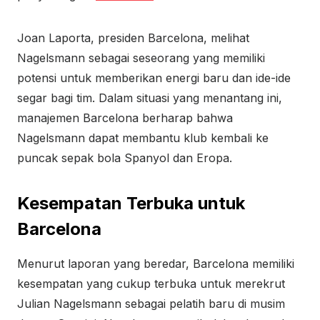
Joan Laporta, presiden Barcelona, melihat
Nagelsmann sebagai seseorang yang memiliki
potensi untuk memberikan energi baru dan ide-ide
segar bagi tim. Dalam situasi yang menantang ini,
manajemen Barcelona berharap bahwa
Nagelsmann dapat membantu klub kembali ke
puncak sepak bola Spanyol dan Eropa.
Kesempatan Terbuka untuk
Barcelona
Menurut laporan yang beredar, Barcelona memiliki
kesempatan yang cukup terbuka untuk merekrut
Julian Nagelsmann sebagai pelatih baru di musim