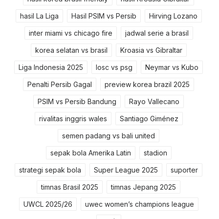
hasil La Liga
Hasil PSIM vs Persib
Hirving Lozano
inter miami vs chicago fire
jadwal serie a brasil
korea selatan vs brasil
Kroasia vs Gibraltar
Liga Indonesia 2025
losc vs psg
Neymar vs Kubo
Penalti Persib Gagal
preview korea brazil 2025
PSIM vs Persib Bandung
Rayo Vallecano
rivalitas inggris wales
Santiago Giménez
semen padang vs bali united
sepak bola Amerika Latin
stadion
strategi sepak bola
Super League 2025
suporter
timnas Brasil 2025
timnas Jepang 2025
UWCL 2025/26
uwec women’s champions league