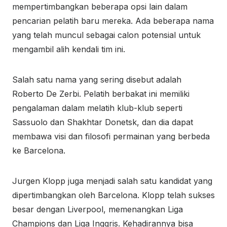
mempertimbangkan beberapa opsi lain dalam
pencarian pelatih baru mereka. Ada beberapa nama
yang telah muncul sebagai calon potensial untuk
mengambil alih kendali tim ini.
Salah satu nama yang sering disebut adalah
Roberto De Zerbi. Pelatih berbakat ini memiliki
pengalaman dalam melatih klub-klub seperti
Sassuolo dan Shakhtar Donetsk, dan dia dapat
membawa visi dan filosofi permainan yang berbeda
ke Barcelona.
Jurgen Klopp juga menjadi salah satu kandidat yang
dipertimbangkan oleh Barcelona. Klopp telah sukses
besar dengan Liverpool, memenangkan Liga
Champions dan Liga Inggris. Kehadirannya bisa