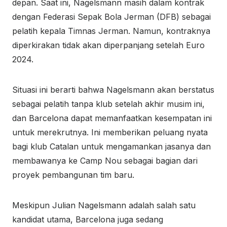
depan. Saat ini, Nagelsmann masih dalam kontrak
dengan Federasi Sepak Bola Jerman (DFB) sebagai
pelatih kepala Timnas Jerman. Namun, kontraknya
diperkirakan tidak akan diperpanjang setelah Euro
2024.
Situasi ini berarti bahwa Nagelsmann akan berstatus
sebagai pelatih tanpa klub setelah akhir musim ini,
dan Barcelona dapat memanfaatkan kesempatan ini
untuk merekrutnya. Ini memberikan peluang nyata
bagi klub Catalan untuk mengamankan jasanya dan
membawanya ke Camp Nou sebagai bagian dari
proyek pembangunan tim baru.
Meskipun Julian Nagelsmann adalah salah satu
kandidat utama, Barcelona juga sedang