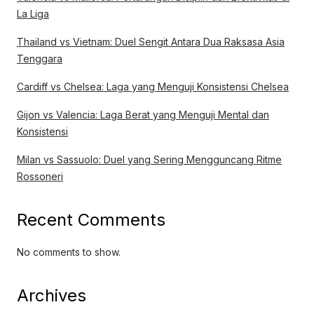
La Liga
Thailand vs Vietnam: Duel Sengit Antara Dua Raksasa Asia
Tenggara
Cardiff vs Chelsea: Laga yang Menguji Konsistensi Chelsea
Gijon vs Valencia: Laga Berat yang Menguji Mental dan
Konsistensi
Milan vs Sassuolo: Duel yang Sering Mengguncang Ritme
Rossoneri
Recent Comments
No comments to show.
Archives