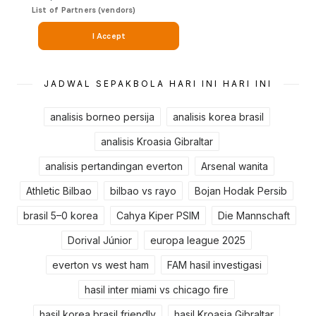
JADWAL SEPAKBOLA HARI INI HARI INI
analisis borneo persija
analisis korea brasil
analisis Kroasia Gibraltar
analisis pertandingan everton
Arsenal wanita
Athletic Bilbao
bilbao vs rayo
Bojan Hodak Persib
brasil 5–0 korea
Cahya Kiper PSIM
Die Mannschaft
Dorival Júnior
europa league 2025
everton vs west ham
FAM hasil investigasi
hasil inter miami vs chicago fire
hasil korea brasil friendly
hasil Kroasia Gibraltar