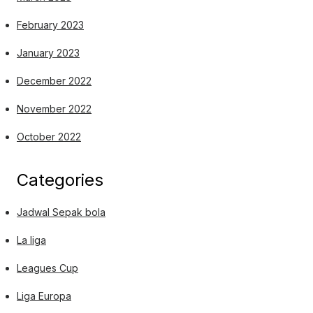
February 2023
January 2023
December 2022
November 2022
October 2022
Categories
Jadwal Sepak bola
La liga
Leagues Cup
Liga Europa