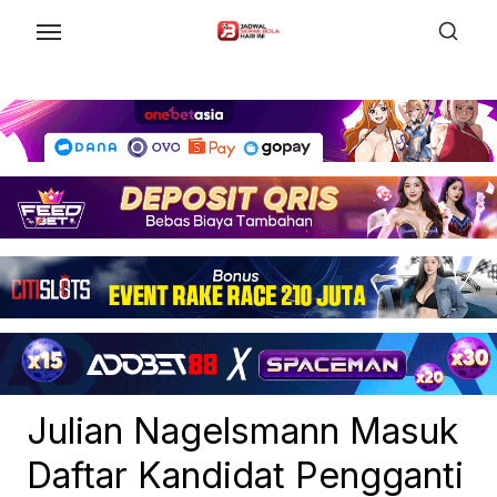
Skip
to
the
content
Julian Nagelsmann Masuk
Daftar Kandidat Pengganti