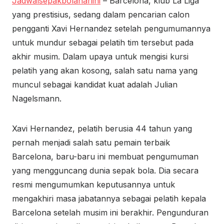
Jadwalsepakbolahariini
– Barcelona, klub La Liga
yang prestisius, sedang dalam pencarian calon
pengganti Xavi Hernandez setelah pengumumannya
untuk mundur sebagai pelatih tim tersebut pada
akhir musim. Dalam upaya untuk mengisi kursi
pelatih yang akan kosong, salah satu nama yang
muncul sebagai kandidat kuat adalah Julian
Nagelsmann.
Xavi Hernandez, pelatih berusia 44 tahun yang
pernah menjadi salah satu pemain terbaik
Barcelona, baru-baru ini membuat pengumuman
yang mengguncang dunia sepak bola. Dia secara
resmi mengumumkan keputusannya untuk
mengakhiri masa jabatannya sebagai pelatih kepala
Barcelona setelah musim ini berakhir. Pengunduran