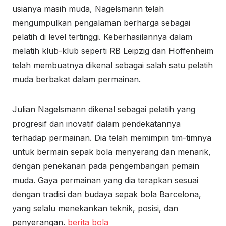
usianya masih muda, Nagelsmann telah
mengumpulkan pengalaman berharga sebagai
pelatih di level tertinggi. Keberhasilannya dalam
melatih klub-klub seperti RB Leipzig dan Hoffenheim
telah membuatnya dikenal sebagai salah satu pelatih
muda berbakat dalam permainan.
Julian Nagelsmann dikenal sebagai pelatih yang
progresif dan inovatif dalam pendekatannya
terhadap permainan. Dia telah memimpin tim-timnya
untuk bermain sepak bola menyerang dan menarik,
dengan penekanan pada pengembangan pemain
muda. Gaya permainan yang dia terapkan sesuai
dengan tradisi dan budaya sepak bola Barcelona,
yang selalu menekankan teknik, posisi, dan
penyerangan.
berita bola