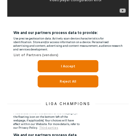
LIGA CHAMPIONS