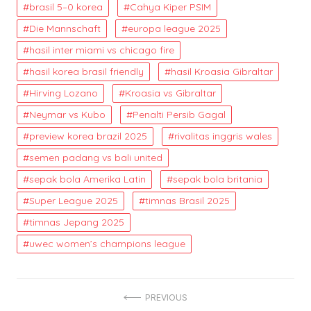
brasil 5–0 korea
Cahya Kiper PSIM
Die Mannschaft
europa league 2025
hasil inter miami vs chicago fire
hasil korea brasil friendly
hasil Kroasia Gibraltar
Hirving Lozano
Kroasia vs Gibraltar
Neymar vs Kubo
Penalti Persib Gagal
preview korea brazil 2025
rivalitas inggris wales
semen padang vs bali united
sepak bola Amerika Latin
sepak bola britania
Super League 2025
timnas Brasil 2025
timnas Jepang 2025
uwec women’s champions league
Post
PREVIOUS