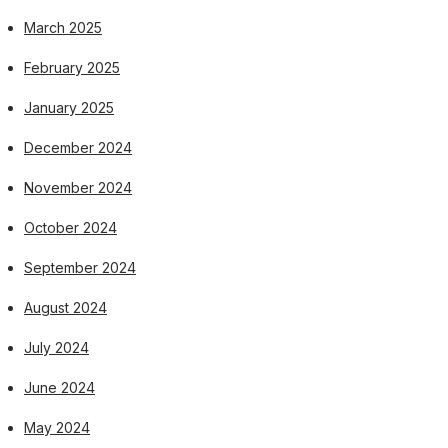
March 2025
February 2025
January 2025
December 2024
November 2024
October 2024
September 2024
August 2024
July 2024
June 2024
May 2024