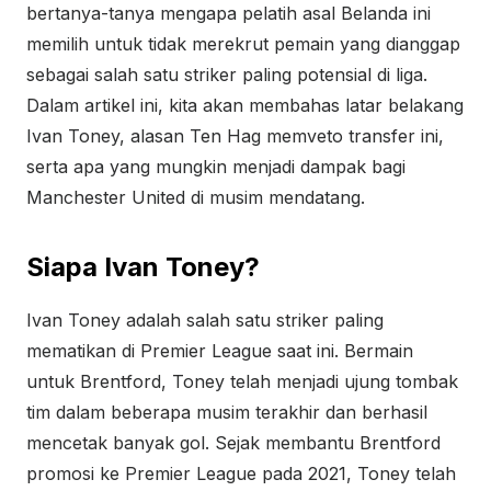
bertanya-tanya mengapa pelatih asal Belanda ini
memilih untuk tidak merekrut pemain yang dianggap
sebagai salah satu striker paling potensial di liga.
Dalam artikel ini, kita akan membahas latar belakang
Ivan Toney, alasan Ten Hag memveto transfer ini,
serta apa yang mungkin menjadi dampak bagi
Manchester United di musim mendatang.
Siapa Ivan Toney?
Ivan Toney adalah salah satu striker paling
mematikan di Premier League saat ini. Bermain
untuk Brentford, Toney telah menjadi ujung tombak
tim dalam beberapa musim terakhir dan berhasil
mencetak banyak gol. Sejak membantu Brentford
promosi ke Premier League pada 2021, Toney telah