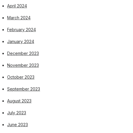
April 2024
March 2024
February 2024
January 2024
December 2023
November 2023
October 2023
September 2023
August 2023
July 2023
June 2023