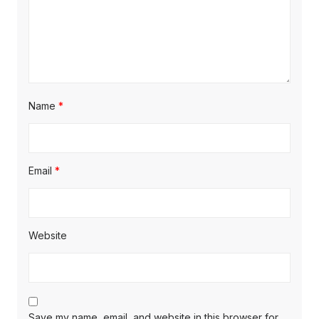
Name
*
Email
*
Website
Save my name, email, and website in this browser for