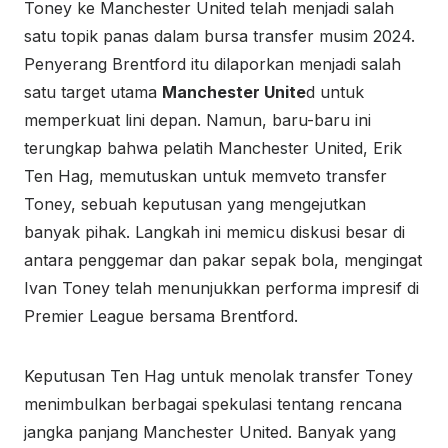
Toney ke Manchester United telah menjadi salah
satu topik panas dalam bursa transfer musim 2024.
Penyerang Brentford itu dilaporkan menjadi salah
satu target utama
Manchester Unite
d untuk
memperkuat lini depan. Namun, baru-baru ini
terungkap bahwa pelatih Manchester United, Erik
Ten Hag, memutuskan untuk memveto transfer
Toney, sebuah keputusan yang mengejutkan
banyak pihak. Langkah ini memicu diskusi besar di
antara penggemar dan pakar sepak bola, mengingat
Ivan Toney telah menunjukkan performa impresif di
Premier League bersama Brentford.
Keputusan Ten Hag untuk menolak transfer Toney
menimbulkan berbagai spekulasi tentang rencana
jangka panjang Manchester United. Banyak yang