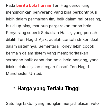
Pada
berita bola hari ini
Ten Hag cenderung
menginginkan penyerang yang bisa berkontribusi
lebih dalam permainan tim, baik dalam hal pressing,
build-up play, maupun pergerakan tanpa bola.
Penyerang seperti Sebastian Haller, yang pernah
dilatih Ten Hag di Ajax, adalah contoh striker ideal
dalam sistemnya. Sementara Toney lebih cocok
bermain dalam sistem yang memprioritaskan
serangan balik cepat dan bola-bola panjang, yang
tidak selalu sejalan dengan filosofi Ten Hag di
Manchester United.
Harga yang Terlalu Tinggi
Satu lagi faktor yang mungkin menjadi alasan veto