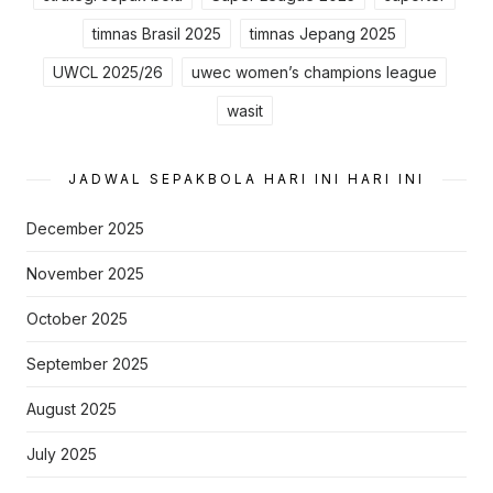
timnas Brasil 2025
timnas Jepang 2025
UWCL 2025/26
uwec women’s champions league
wasit
JADWAL SEPAKBOLA HARI INI HARI INI
December 2025
November 2025
October 2025
September 2025
August 2025
July 2025