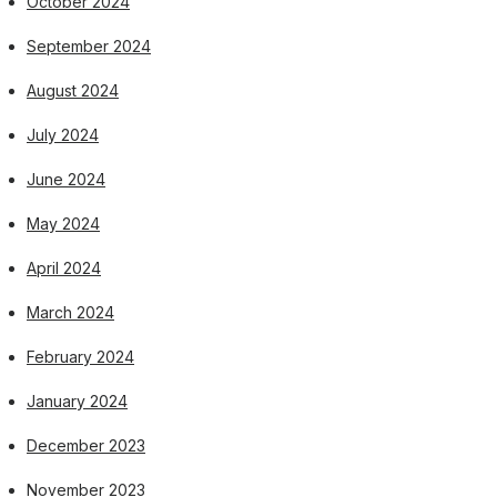
October 2024
September 2024
August 2024
July 2024
June 2024
May 2024
April 2024
March 2024
February 2024
January 2024
December 2023
November 2023