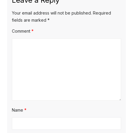
Leave a Reply
Your email address will not be published.
Required
fields are marked
*
Comment
*
Name
*