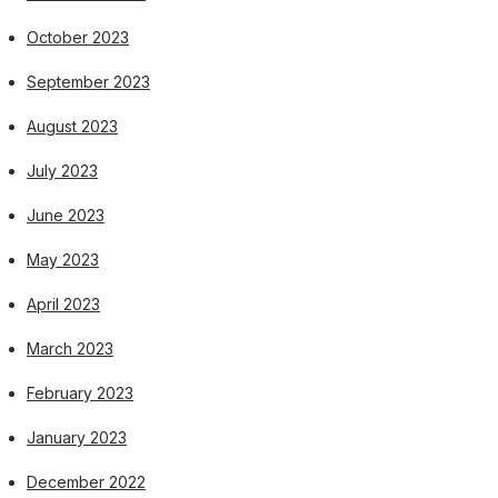
October 2023
September 2023
August 2023
July 2023
June 2023
May 2023
April 2023
March 2023
February 2023
January 2023
December 2022