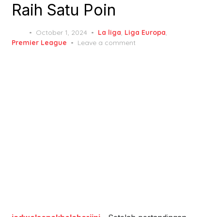
Raih Satu Poin
Posted
October 1, 2024
La liga
,
Liga Europa
,
on
Premier League
Leave a comment