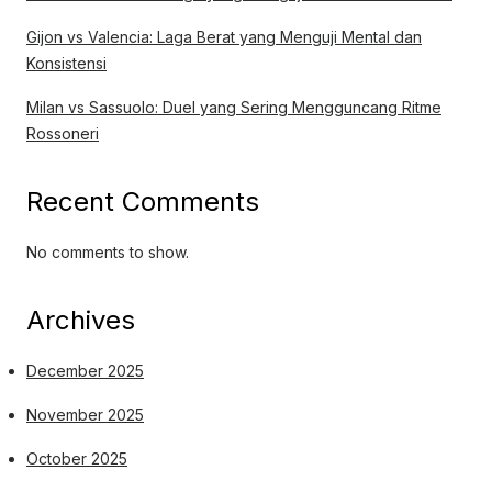
Gijon vs Valencia: Laga Berat yang Menguji Mental dan
Konsistensi
Milan vs Sassuolo: Duel yang Sering Mengguncang Ritme
Rossoneri
Recent Comments
No comments to show.
Archives
December 2025
November 2025
October 2025