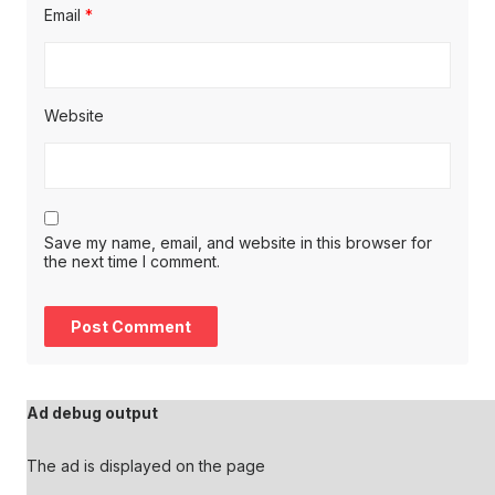
Email
*
Website
Save my name, email, and website in this browser for
the next time I comment.
Ad debug output
The ad is displayed on the page