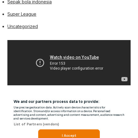
Sepak bola indonesia
Super League
Uncategorized