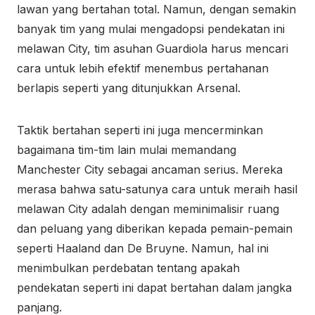
lawan yang bertahan total. Namun, dengan semakin
banyak tim yang mulai mengadopsi pendekatan ini
melawan City, tim asuhan Guardiola harus mencari
cara untuk lebih efektif menembus pertahanan
berlapis seperti yang ditunjukkan Arsenal.
Taktik bertahan seperti ini juga mencerminkan
bagaimana tim-tim lain mulai memandang
Manchester City sebagai ancaman serius. Mereka
merasa bahwa satu-satunya cara untuk meraih hasil
melawan City adalah dengan meminimalisir ruang
dan peluang yang diberikan kepada pemain-pemain
seperti Haaland dan De Bruyne. Namun, hal ini
menimbulkan perdebatan tentang apakah
pendekatan seperti ini dapat bertahan dalam jangka
panjang.