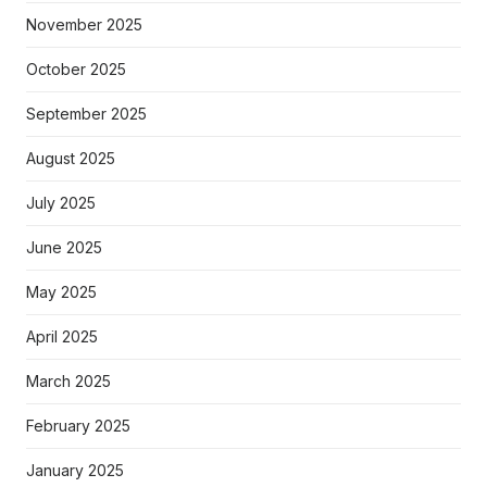
November 2025
October 2025
September 2025
August 2025
July 2025
June 2025
May 2025
April 2025
March 2025
February 2025
January 2025