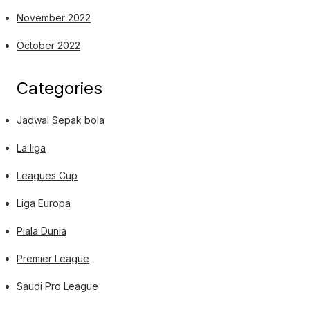
November 2022
October 2022
Categories
Jadwal Sepak bola
La liga
Leagues Cup
Liga Europa
Piala Dunia
Premier League
Saudi Pro League