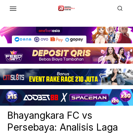
Skip
to
the
content
Bhayangkara FC vs
Persebaya: Analisis Laga