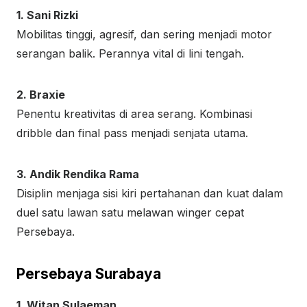
1. Sani Rizki
Mobilitas tinggi, agresif, dan sering menjadi motor
serangan balik. Perannya vital di lini tengah.
2. Braxie
Penentu kreativitas di area serang. Kombinasi
dribble dan final pass menjadi senjata utama.
3. Andik Rendika Rama
Disiplin menjaga sisi kiri pertahanan dan kuat dalam
duel satu lawan satu melawan winger cepat
Persebaya.
Persebaya Surabaya
1. Witan Sulaeman