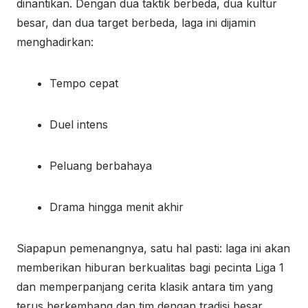
dinantikan. Dengan dua taktik berbeda, dua kultur
besar, dan dua target berbeda, laga ini dijamin
menghadirkan:
Tempo cepat
Duel intens
Peluang berbahaya
Drama hingga menit akhir
Siapapun pemenangnya, satu hal pasti: laga ini akan
memberikan hiburan berkualitas bagi pecinta Liga 1
dan memperpanjang cerita klasik antara tim yang
terus berkembang dan tim dengan tradisi besar.