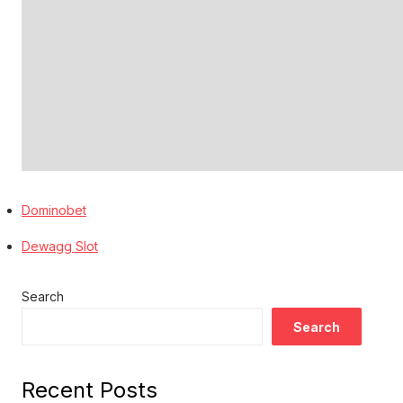
Dominobet
Dewagg Slot
Search
Search
Recent Posts