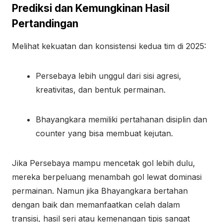
Prediksi dan Kemungkinan Hasil
Pertandingan
Melihat kekuatan dan konsistensi kedua tim di 2025:
Persebaya lebih unggul dari sisi agresi,
kreativitas, dan bentuk permainan.
Bhayangkara memiliki pertahanan disiplin dan
counter yang bisa membuat kejutan.
Jika Persebaya mampu mencetak gol lebih dulu,
mereka berpeluang menambah gol lewat dominasi
permainan. Namun jika Bhayangkara bertahan
dengan baik dan memanfaatkan celah dalam
transisi, hasil seri atau kemenangan tipis sangat