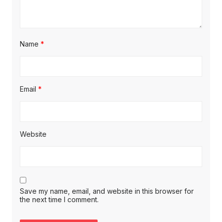
Name
*
Email
*
Website
Save my name, email, and website in this browser for
the next time I comment.