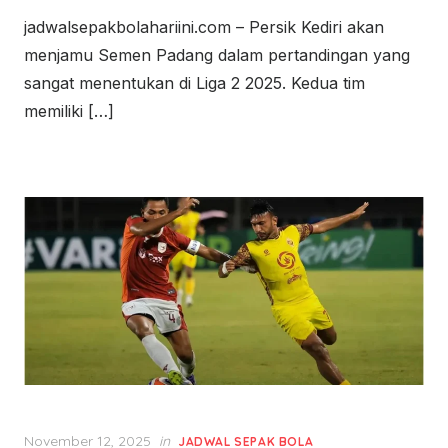
jadwalsepakbolahariini.com – Persik Kediri akan
menjamu Semen Padang dalam pertandingan yang
sangat menentukan di Liga 2 2025. Kedua tim
memiliki […]
Posted
November 12, 2025
in
JADWAL SEPAK BOLA