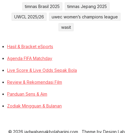
timnas Brasil 2025
timnas Jepang 2025
UWCL 2025/26
uwec women’s champions league
wasit
Hasil & Bracket eSports
Agenda FIFA Matchday
Live Score & Live Odds Sepak Bola
Review & Rekomendasi Film
Panduan Sens & Aim
Zodiak Mingguan & Bulanan
© 2026 jadwalsepakbolahariini.com
Theme by
Design Lab