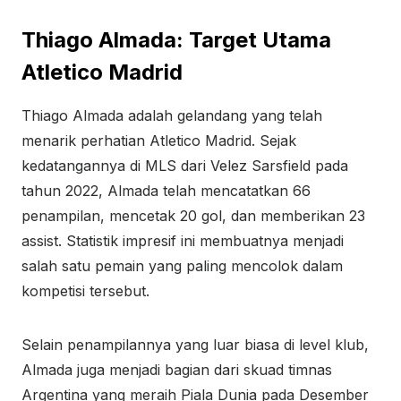
Thiago Almada: Target Utama
Atletico Madrid
Thiago Almada adalah gelandang yang telah
menarik perhatian Atletico Madrid. Sejak
kedatangannya di MLS dari Velez Sarsfield pada
tahun 2022, Almada telah mencatatkan 66
penampilan, mencetak 20 gol, dan memberikan 23
assist. Statistik impresif ini membuatnya menjadi
salah satu pemain yang paling mencolok dalam
kompetisi tersebut.
Selain penampilannya yang luar biasa di level klub,
Almada juga menjadi bagian dari skuad timnas
Argentina yang meraih Piala Dunia pada Desember