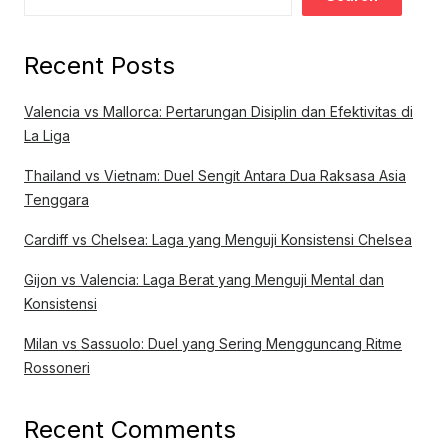
Recent Posts
Valencia vs Mallorca: Pertarungan Disiplin dan Efektivitas di
La Liga
Thailand vs Vietnam: Duel Sengit Antara Dua Raksasa Asia
Tenggara
Cardiff vs Chelsea: Laga yang Menguji Konsistensi Chelsea
Gijon vs Valencia: Laga Berat yang Menguji Mental dan
Konsistensi
Milan vs Sassuolo: Duel yang Sering Mengguncang Ritme
Rossoneri
Recent Comments