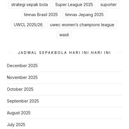
strategi sepak bola
Super League 2025
suporter
timnas Brasil 2025
timnas Jepang 2025
UWCL 2025/26
uwec women’s champions league
wasit
JADWAL SEPAKBOLA HARI INI HARI INI
December 2025
November 2025
October 2025
September 2025
August 2025
July 2025