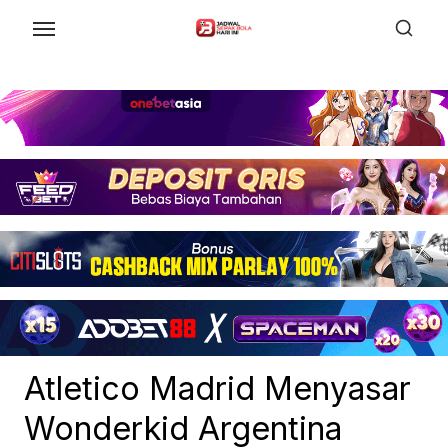
Skip
to
the
content
Atletico Madrid Menyasar
Wonderkid Argentina