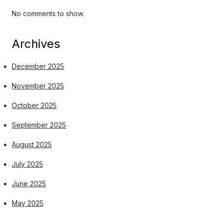
No comments to show.
Archives
December 2025
November 2025
October 2025
September 2025
August 2025
July 2025
June 2025
May 2025