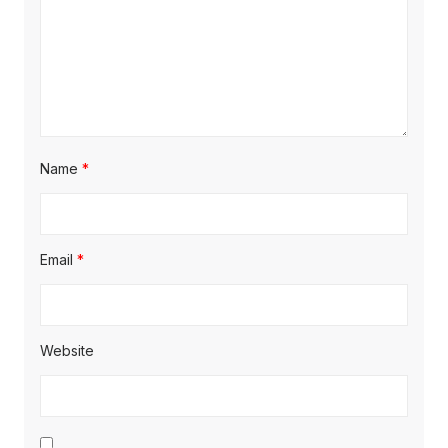
Name
*
Email
*
Website