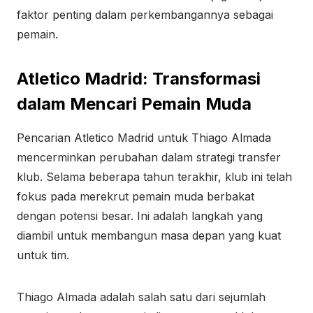
faktor penting dalam perkembangannya sebagai
pemain.
Atletico Madrid: Transformasi
dalam Mencari Pemain Muda
Pencarian Atletico Madrid untuk Thiago Almada
mencerminkan perubahan dalam strategi transfer
klub. Selama beberapa tahun terakhir, klub ini telah
fokus pada merekrut pemain muda berbakat
dengan potensi besar. Ini adalah langkah yang
diambil untuk membangun masa depan yang kuat
untuk tim.
Thiago Almada adalah salah satu dari sejumlah