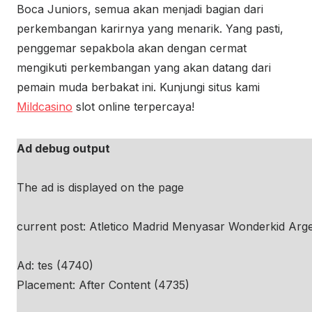
Boca Juniors, semua akan menjadi bagian dari
perkembangan karirnya yang menarik. Yang pasti,
penggemar sepakbola akan dengan cermat
mengikuti perkembangan yang akan datang dari
pemain muda berbakat ini. Kunjungi situs kami
Mildcasino
slot online terpercaya!
Ad debug output
The ad is displayed on the page
current post: Atletico Madrid Menyasar Wonderkid Arge
Ad: tes (4740)
Placement: After Content (4735)