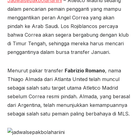
Jadwalsepakbolahariini
– Atletico Madrid sedang
dalam pencarian pemain pengganti yang mampu
menggantikan peran Angel Correa yang akan
pindah ke Arab Saudi. Los Rojiblancos percaya
bahwa Correa akan segera bergabung dengan klub
di Timur Tengah, sehingga mereka harus mencari
penggantinya dalam bursa transfer Januari.
Menurut pakar transfer
Fabrizio Romano
, nama
Thiago Almada dari Atlanta United telah muncul
sebagai salah satu target utama Atletico Madrid
sebelum Correa resmi pindah. Almada, yang berasal
dari Argentina, telah menunjukkan kemampuannya
sebagai salah satu pemain paling berbahaya di MLS.