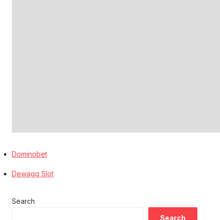
Dominobet
Dewagg Slot
Search
Search