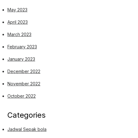
May 2023
April 2023
March 2023
February 2023
January 2023
December 2022
November 2022
October 2022
Categories
Jadwal Sepak bola