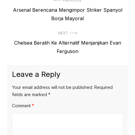
Post
PREVIOUS
Previous
Arsenal Berencana Mengimpor Striker Spanyol
navigation
post:
Borja Mayoral
NEXT
Next
Chelsea Beralih Ke Alternatif Menjanjikan Evan
post:
Ferguson
Leave a Reply
Your email address will not be published.
Required
fields are marked
*
Comment
*