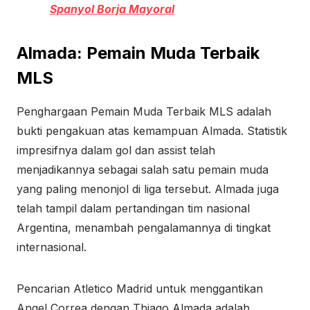
Spanyol Borja Mayoral
Almada: Pemain Muda Terbaik
MLS
Penghargaan Pemain Muda Terbaik MLS adalah
bukti pengakuan atas kemampuan Almada. Statistik
impresifnya dalam gol dan assist telah
menjadikannya sebagai salah satu pemain muda
yang paling menonjol di liga tersebut. Almada juga
telah tampil dalam pertandingan tim nasional
Argentina, menambah pengalamannya di tingkat
internasional.
Pencarian Atletico Madrid untuk menggantikan
Angel Correa dengan Thiago Almada adalah