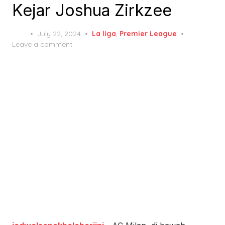
Kejar Joshua Zirkzee
Posted
July 22, 2024
La liga
,
Premier League
on
Leave a comment