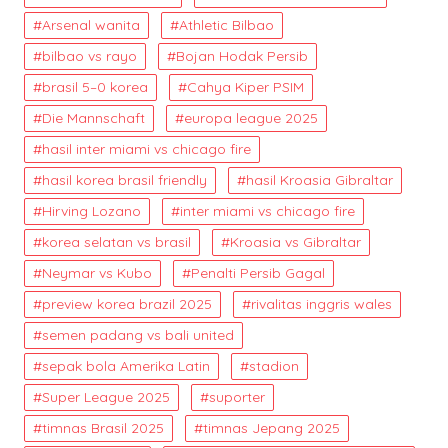
Arsenal wanita
Athletic Bilbao
bilbao vs rayo
Bojan Hodak Persib
brasil 5–0 korea
Cahya Kiper PSIM
Die Mannschaft
europa league 2025
hasil inter miami vs chicago fire
hasil korea brasil friendly
hasil Kroasia Gibraltar
Hirving Lozano
inter miami vs chicago fire
korea selatan vs brasil
Kroasia vs Gibraltar
Neymar vs Kubo
Penalti Persib Gagal
preview korea brazil 2025
rivalitas inggris wales
semen padang vs bali united
sepak bola Amerika Latin
stadion
Super League 2025
suporter
timnas Brasil 2025
timnas Jepang 2025