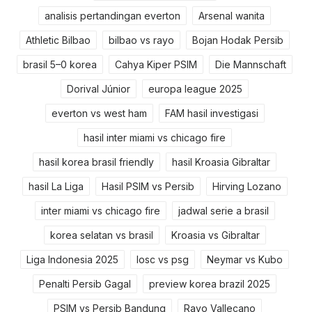
analisis pertandingan everton
Arsenal wanita
Athletic Bilbao
bilbao vs rayo
Bojan Hodak Persib
brasil 5–0 korea
Cahya Kiper PSIM
Die Mannschaft
Dorival Júnior
europa league 2025
everton vs west ham
FAM hasil investigasi
hasil inter miami vs chicago fire
hasil korea brasil friendly
hasil Kroasia Gibraltar
hasil La Liga
Hasil PSIM vs Persib
Hirving Lozano
inter miami vs chicago fire
jadwal serie a brasil
korea selatan vs brasil
Kroasia vs Gibraltar
Liga Indonesia 2025
losc vs psg
Neymar vs Kubo
Penalti Persib Gagal
preview korea brazil 2025
PSIM vs Persib Bandung
Rayo Vallecano