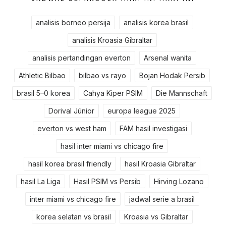
analisis borneo persija
analisis korea brasil
analisis Kroasia Gibraltar
analisis pertandingan everton
Arsenal wanita
Athletic Bilbao
bilbao vs rayo
Bojan Hodak Persib
brasil 5–0 korea
Cahya Kiper PSIM
Die Mannschaft
Dorival Júnior
europa league 2025
everton vs west ham
FAM hasil investigasi
hasil inter miami vs chicago fire
hasil korea brasil friendly
hasil Kroasia Gibraltar
hasil La Liga
Hasil PSIM vs Persib
Hirving Lozano
inter miami vs chicago fire
jadwal serie a brasil
korea selatan vs brasil
Kroasia vs Gibraltar