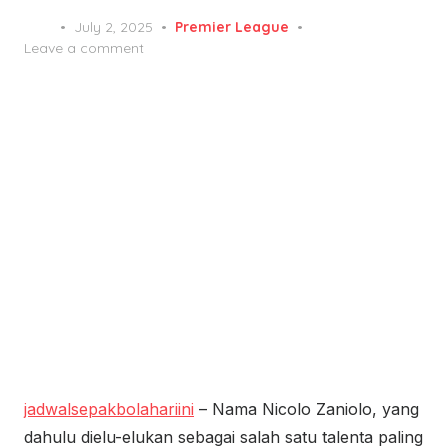
Posted
July 2, 2025
Premier League
on
Leave a comment
jadwalsepakbolahariini
– Nama Nicolo Zaniolo, yang
dahulu dielu-elukan sebagai salah satu talenta paling