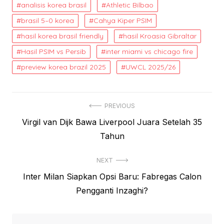
analisis korea brasil
Athletic Bilbao
brasil 5–0 korea
Cahya Kiper PSIM
hasil korea brasil friendly
hasil Kroasia Gibraltar
Hasil PSIM vs Persib
inter miami vs chicago fire
preview korea brazil 2025
UWCL 2025/26
Post
PREVIOUS
Previous
Virgil van Dijk Bawa Liverpool Juara Setelah 35
navigation
post:
Tahun
NEXT
Next
Inter Milan Siapkan Opsi Baru: Fabregas Calon
post:
Pengganti Inzaghi?