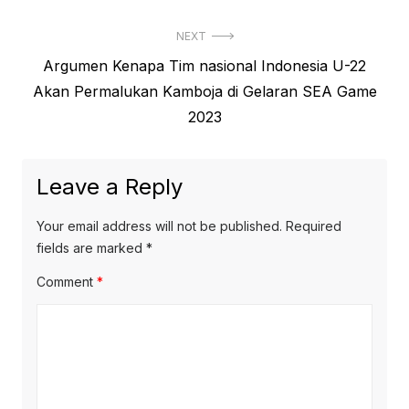
NEXT
Next
Argumen Kenapa Tim nasional Indonesia U-22
post:
Akan Permalukan Kamboja di Gelaran SEA Game
2023
Leave a Reply
Your email address will not be published.
Required
fields are marked
*
Comment
*