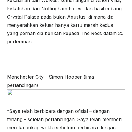
kekalahan dari Wolves, kemenangan di Aston Villa,
kekalahan dari Nottingham Forest dan hasil imbang
Crystal Palace pada bulan Agustus, di mana dia
menyerahkan keluar hanya kartu merah kedua
yang pernah dia berikan kepada The Reds dalam 25
pertemuan.
Manchester City – Simon Hooper (lima
pertandingan)
“Saya telah berbicara dengan ofisial – dengan
tenang – setelah pertandingan. Saya telah memberi
mereka cukup waktu sebelum berbicara dengan