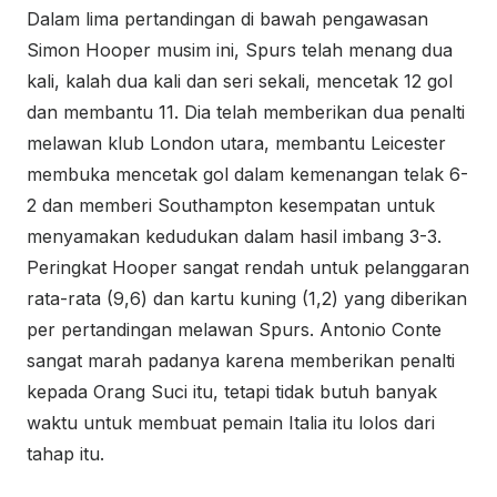
Dalam lima pertandingan di bawah pengawasan
Simon Hooper musim ini, Spurs telah menang dua
kali, kalah dua kali dan seri sekali, mencetak 12 gol
dan membantu 11. Dia telah memberikan dua penalti
melawan klub London utara, membantu Leicester
membuka mencetak gol dalam kemenangan telak 6-
2 dan memberi Southampton kesempatan untuk
menyamakan kedudukan dalam hasil imbang 3-3.
Peringkat Hooper sangat rendah untuk pelanggaran
rata-rata (9,6) dan kartu kuning (1,2) yang diberikan
per pertandingan melawan Spurs. Antonio Conte
sangat marah padanya karena memberikan penalti
kepada Orang Suci itu, tetapi tidak butuh banyak
waktu untuk membuat pemain Italia itu lolos dari
tahap itu.