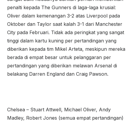
penalti kepada The Gunners di laga-laga krusial:
Oliver dalam kemenangan 3-2 atas Liverpool pada
Oktober dan Taylor saat kalah 3-1 dari Manchester
City pada Februari. Tidak ada peringkat yang sangat
tinggi dalam kartu kuning per pertandingan yang
diberikan kepada tim Mikel Arteta, meskipun mereka
berada di empat besar untuk pelanggaran per
pertandingan yang diberikan melawan Arsenal di
belakang Darren England dan Craig Pawson.
Chelsea – Stuart Attwell, Michael Oliver, Andy
Madley, Robert Jones (semua empat pertandingan)