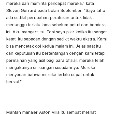
mereka dan meminta pendapat mereka,” kata
Steven Gerrard pada bulan September. “Saya tahu
ada sedikit perubahan peraturan untuk tidak
menunggu terlalu lama sebelum peluit dan bendera
ini. Aku mengerti itu. Tapi saya pikir ketika itu sangat
ketat, itu sepadan dengan sedikit waktu ekstra. Kami
bisa mencetak gol kedua malam ini. Jelas saat itu
dan keputusan itu bertentangan dengan kami tetapi
permainan yang adil bagi para ofisial, mereka telah
mengakuinya di ruangan sesudahnya. Mereka
menyadari bahwa mereka terlalu cepat untuk
bersiul.”
Mantan manajer Aston Villa itu sempat melihat