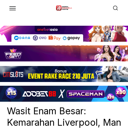
Skip
to
the
content
Wasit Enam Besar:
Kemarahan Liverpool, Man