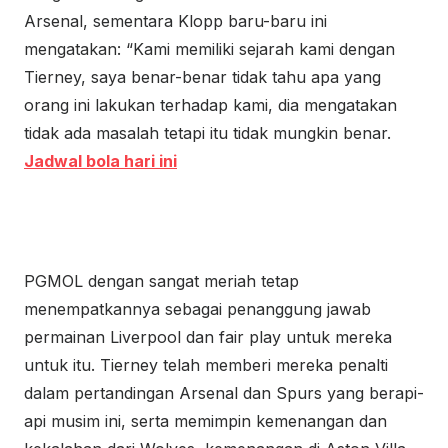
Arsenal, sementara Klopp baru-baru ini
mengatakan: “Kami memiliki sejarah kami dengan
Tierney, saya benar-benar tidak tahu apa yang
orang ini lakukan terhadap kami, dia mengatakan
tidak ada masalah tetapi itu tidak mungkin benar.
Jadwal bola hari ini
PGMOL dengan sangat meriah tetap
menempatkannya sebagai penanggung jawab
permainan Liverpool dan fair play untuk mereka
untuk itu. Tierney telah memberi mereka penalti
dalam pertandingan Arsenal dan Spurs yang berapi-
api musim ini, serta memimpin kemenangan dan