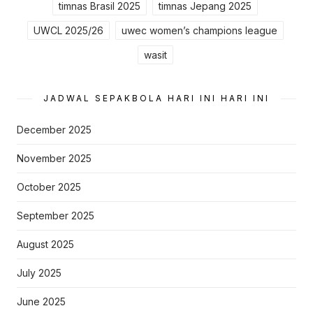
timnas Brasil 2025
timnas Jepang 2025
UWCL 2025/26
uwec women’s champions league
wasit
JADWAL SEPAKBOLA HARI INI HARI INI
December 2025
November 2025
October 2025
September 2025
August 2025
July 2025
June 2025