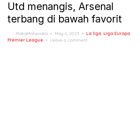
Utd menangis, Arsenal
terbang di bawah favorit
Posted
RakaMahendra
May 6, 2023
La liga
,
Liga Europa
,
on
Premier League
Leave a comment