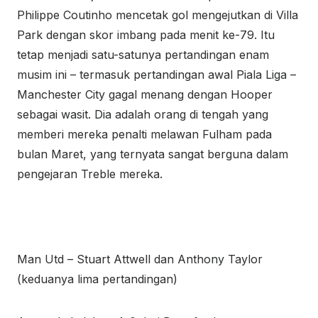
Philippe Coutinho mencetak gol mengejutkan di Villa
Park dengan skor imbang pada menit ke-79. Itu
tetap menjadi satu-satunya pertandingan enam
musim ini – termasuk pertandingan awal Piala Liga –
Manchester City gagal menang dengan Hooper
sebagai wasit. Dia adalah orang di tengah yang
memberi mereka penalti melawan Fulham pada
bulan Maret, yang ternyata sangat berguna dalam
pengejaran Treble mereka.
Man Utd – Stuart Attwell dan Anthony Taylor
(keduanya lima pertandingan)