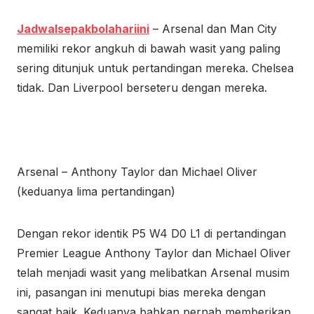
Jadwalsepakbolahariini
– Arsenal dan Man City
memiliki rekor angkuh di bawah wasit yang paling
sering ditunjuk untuk pertandingan mereka. Chelsea
tidak. Dan Liverpool berseteru dengan mereka.
Arsenal – Anthony Taylor dan Michael Oliver
(keduanya lima pertandingan)
Dengan rekor identik P5 W4 D0 L1 di pertandingan
Premier League Anthony Taylor dan Michael Oliver
telah menjadi wasit yang melibatkan Arsenal musim
ini, pasangan ini menutupi bias mereka dengan
sangat baik. Keduanya bahkan pernah memberikan