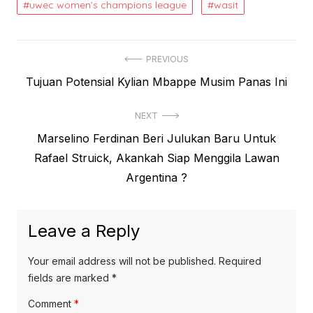
uwec women’s champions league
wasit
Post
PREVIOUS
Previous
Tujuan Potensial Kylian Mbappe Musim Panas Ini
navigation
post:
NEXT
Next
Marselino Ferdinan Beri Julukan Baru Untuk
post:
Rafael Struick, Akankah Siap Menggila Lawan
Argentina ?
Leave a Reply
Your email address will not be published.
Required
fields are marked
*
Comment
*