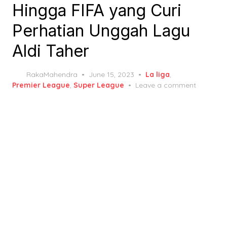
Hingga FIFA yang Curi
Perhatian Unggah Lagu
Aldi Taher
Posted
RakaMahendra
June 15, 2023
La liga
,
on
Premier League
,
Super League
Leave a comment