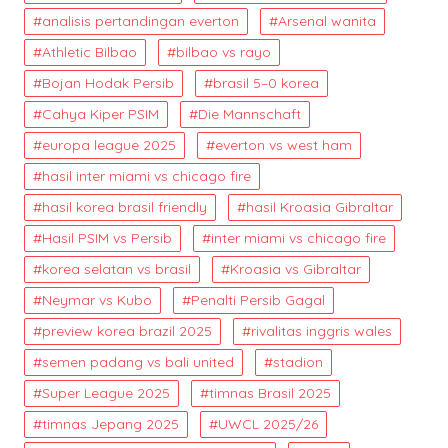
analisis pertandingan everton
Arsenal wanita
Athletic Bilbao
bilbao vs rayo
Bojan Hodak Persib
brasil 5–0 korea
Cahya Kiper PSIM
Die Mannschaft
europa league 2025
everton vs west ham
hasil inter miami vs chicago fire
hasil korea brasil friendly
hasil Kroasia Gibraltar
Hasil PSIM vs Persib
inter miami vs chicago fire
korea selatan vs brasil
Kroasia vs Gibraltar
Neymar vs Kubo
Penalti Persib Gagal
preview korea brazil 2025
rivalitas inggris wales
semen padang vs bali united
stadion
Super League 2025
timnas Brasil 2025
timnas Jepang 2025
UWCL 2025/26