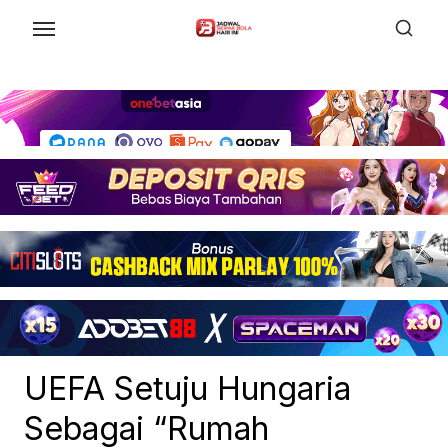
Skip
to
the
content
UEFA Setuju Hungaria
Sebagai “Rumah