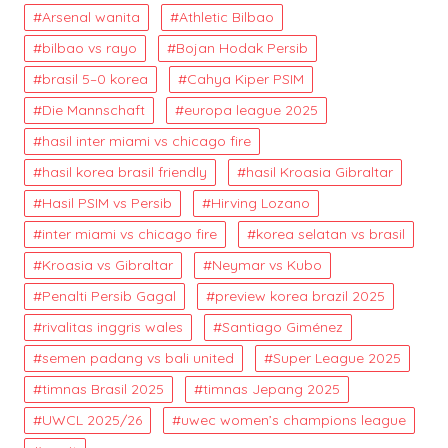
Arsenal wanita
Athletic Bilbao
bilbao vs rayo
Bojan Hodak Persib
brasil 5–0 korea
Cahya Kiper PSIM
Die Mannschaft
europa league 2025
hasil inter miami vs chicago fire
hasil korea brasil friendly
hasil Kroasia Gibraltar
Hasil PSIM vs Persib
Hirving Lozano
inter miami vs chicago fire
korea selatan vs brasil
Kroasia vs Gibraltar
Neymar vs Kubo
Penalti Persib Gagal
preview korea brazil 2025
rivalitas inggris wales
Santiago Giménez
semen padang vs bali united
Super League 2025
timnas Brasil 2025
timnas Jepang 2025
UWCL 2025/26
uwec women’s champions league