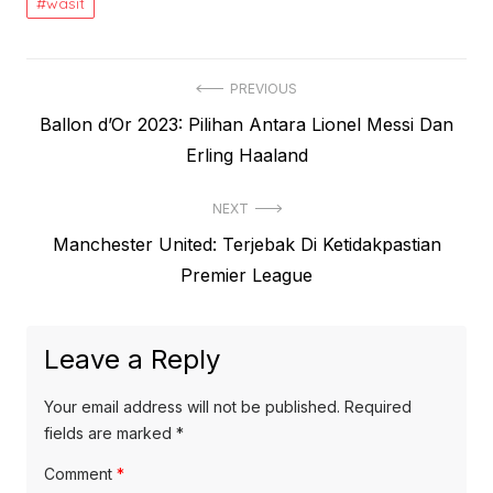
wasit
Post
PREVIOUS
Previous
Ballon d’Or 2023: Pilihan Antara Lionel Messi Dan
navigation
post:
Erling Haaland
NEXT
Next
Manchester United: Terjebak Di Ketidakpastian
post:
Premier League
Leave a Reply
Your email address will not be published.
Required
fields are marked
*
Comment
*