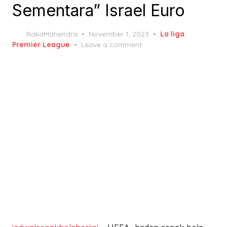
Sementara” Israel Euro
Posted
RakaMahendra
November 1, 2023
La liga
,
on
Premier League
Leave a comment