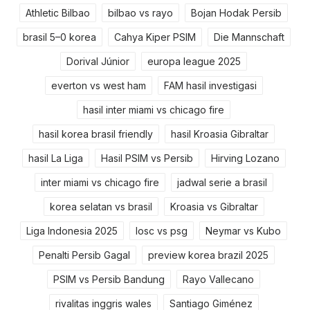
Athletic Bilbao
bilbao vs rayo
Bojan Hodak Persib
brasil 5–0 korea
Cahya Kiper PSIM
Die Mannschaft
Dorival Júnior
europa league 2025
everton vs west ham
FAM hasil investigasi
hasil inter miami vs chicago fire
hasil korea brasil friendly
hasil Kroasia Gibraltar
hasil La Liga
Hasil PSIM vs Persib
Hirving Lozano
inter miami vs chicago fire
jadwal serie a brasil
korea selatan vs brasil
Kroasia vs Gibraltar
Liga Indonesia 2025
losc vs psg
Neymar vs Kubo
Penalti Persib Gagal
preview korea brazil 2025
PSIM vs Persib Bandung
Rayo Vallecano
rivalitas inggris wales
Santiago Giménez