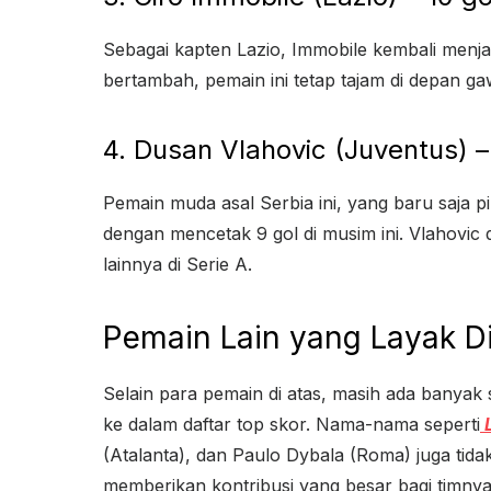
Sebagai kapten Lazio, Immobile kembali menja
bertambah, pemain ini tetap tajam di depan gaw
4. Dusan Vlahovic (Juventus) –
Pemain muda asal Serbia ini, yang baru saja 
dengan mencetak 9 gol di musim ini. Vlahovic d
lainnya di Serie A.
Pemain Lain yang Layak D
Selain para pemain di atas, masih ada banyak 
ke dalam daftar top skor. Nama-nama seperti
L
(Atalanta), dan Paulo Dybala (Roma) juga tida
memberikan kontribusi yang besar bagi timnya