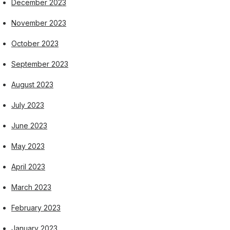
December 2023
November 2023
October 2023
September 2023
August 2023
July 2023
June 2023
May 2023
April 2023
March 2023
February 2023
January 2023