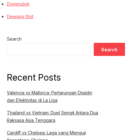
Dominobet
Dewagg Slot
Search
Search
Recent Posts
Valencia vs Mallorca: Pertarungan Disiplin
dan Efektivitas di La Liga
Thailand vs Vietnam: Duel Sengit Antara Dua
Raksasa Asia Tenggara
Cardiff vs Chelsea: Laga yang Menguji