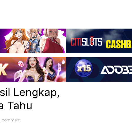
sil Lengkap,
a Tahu
a comment