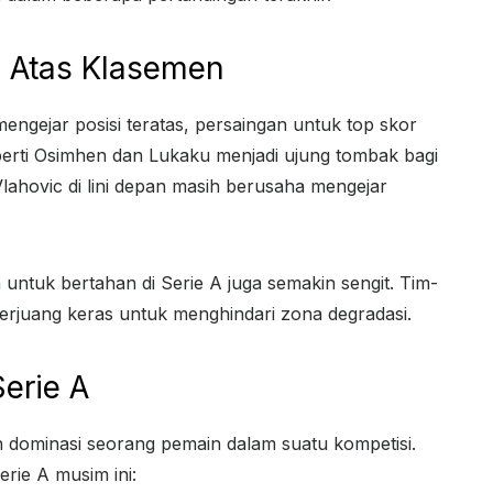
n Atas Klasemen
engejar posisi teratas, persaingan untuk top skor
erti Osimhen dan Lukaku menjadi ujung tombak bagi
lahovic di lini depan masih berusaha mengejar
 untuk bertahan di Serie A juga semakin sengit. Tim-
berjuang keras untuk menghindari zona degradasi.
Serie A
n dominasi seorang pemain dalam suatu kompetisi.
erie A musim ini: