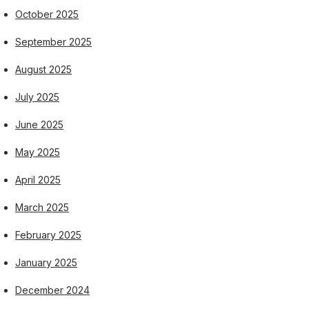
October 2025
September 2025
August 2025
July 2025
June 2025
May 2025
April 2025
March 2025
February 2025
January 2025
December 2024