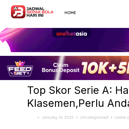
Skip
to
HOME
the
content
Top Skor Serie A: Ha
Klasemen,Perlu And
Posted
January 16, 2025
Uncategorized
Leave 
on