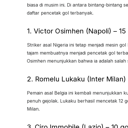
biasa di musim ini. Di antara bintang-bintang
daftar pencetak gol terbanyak.
1. Victor Osimhen (Napoli) – 15
Striker asal Nigeria ini tetap menjadi mesin g
tajam membuatnya menjadi pencetak gol terban
Osimhen menunjukkan bahwa ia adalah salah sa
2. Romelu Lukaku (Inter Milan) 
Pemain asal Belgia ini kembali menunjukkan k
penuh gejolak. Lukaku berhasil mencetak 12 go
Milan.
3. Ciro Immobile (Lazio) – 10 go