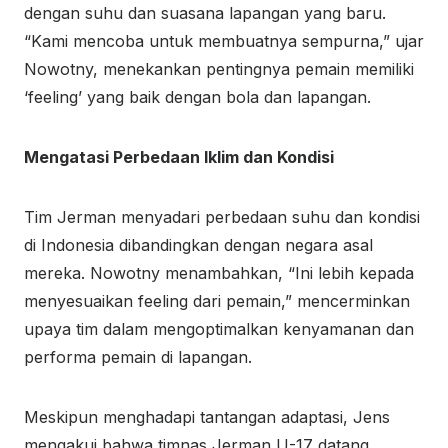
dengan suhu dan suasana lapangan yang baru.
“Kami mencoba untuk membuatnya sempurna,” ujar
Nowotny, menekankan pentingnya pemain memiliki
‘feeling’ yang baik dengan bola dan lapangan.
Mengatasi Perbedaan Iklim dan Kondisi
Tim Jerman menyadari perbedaan suhu dan kondisi
di Indonesia dibandingkan dengan negara asal
mereka. Nowotny menambahkan, “Ini lebih kepada
menyesuaikan feeling dari pemain,” mencerminkan
upaya tim dalam mengoptimalkan kenyamanan dan
performa pemain di lapangan.
Meskipun menghadapi tantangan adaptasi, Jens
mengakui bahwa timnas Jerman U-17 datang