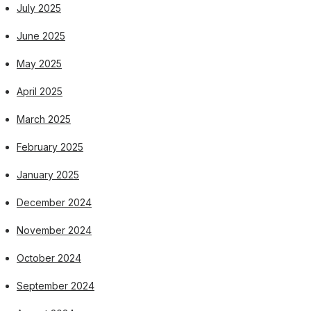
July 2025
June 2025
May 2025
April 2025
March 2025
February 2025
January 2025
December 2024
November 2024
October 2024
September 2024