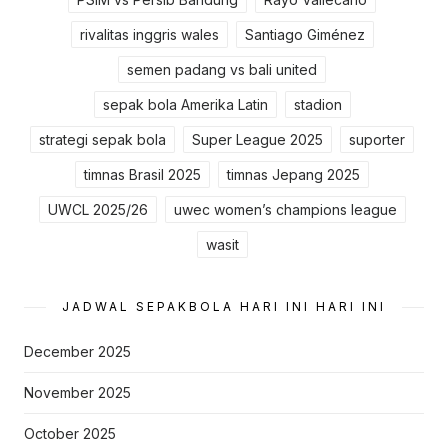
rivalitas inggris wales
Santiago Giménez
semen padang vs bali united
sepak bola Amerika Latin
stadion
strategi sepak bola
Super League 2025
suporter
timnas Brasil 2025
timnas Jepang 2025
UWCL 2025/26
uwec women’s champions league
wasit
JADWAL SEPAKBOLA HARI INI HARI INI
December 2025
November 2025
October 2025