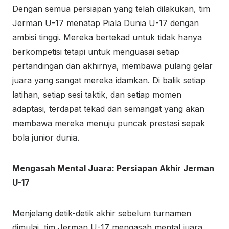
Dengan semua persiapan yang telah dilakukan, tim
Jerman U-17 menatap Piala Dunia U-17 dengan
ambisi tinggi. Mereka bertekad untuk tidak hanya
berkompetisi tetapi untuk menguasai setiap
pertandingan dan akhirnya, membawa pulang gelar
juara yang sangat mereka idamkan. Di balik setiap
latihan, setiap sesi taktik, dan setiap momen
adaptasi, terdapat tekad dan semangat yang akan
membawa mereka menuju puncak prestasi sepak
bola junior dunia.
Mengasah Mental Juara: Persiapan Akhir Jerman
U-17
Menjelang detik-detik akhir sebelum turnamen
dimulai, tim Jerman U-17 mengasah mental juara