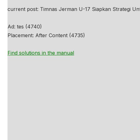
current post: Timnas Jerman U-17 Siapkan Strategi Unt
Ad: tes (4740)
Placement: After Content (4735)
Find solutions in the manual