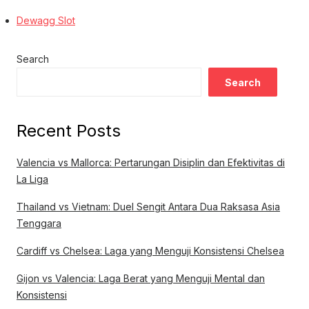
Dewagg Slot
Search
Search
Recent Posts
Valencia vs Mallorca: Pertarungan Disiplin dan Efektivitas di
La Liga
Thailand vs Vietnam: Duel Sengit Antara Dua Raksasa Asia
Tenggara
Cardiff vs Chelsea: Laga yang Menguji Konsistensi Chelsea
Gijon vs Valencia: Laga Berat yang Menguji Mental dan
Konsistensi