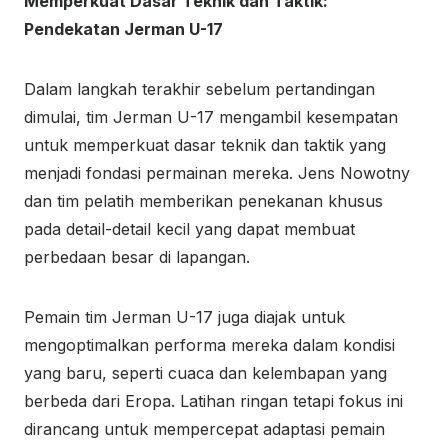
Memperkuat Dasar Teknik dan Taktik:
Pendekatan Jerman U-17
Dalam langkah terakhir sebelum pertandingan
dimulai, tim Jerman U-17 mengambil kesempatan
untuk memperkuat dasar teknik dan taktik yang
menjadi fondasi permainan mereka. Jens Nowotny
dan tim pelatih memberikan penekanan khusus
pada detail-detail kecil yang dapat membuat
perbedaan besar di lapangan.
Pemain tim Jerman U-17 juga diajak untuk
mengoptimalkan performa mereka dalam kondisi
yang baru, seperti cuaca dan kelembapan yang
berbeda dari Eropa. Latihan ringan tetapi fokus ini
dirancang untuk mempercepat adaptasi pemain