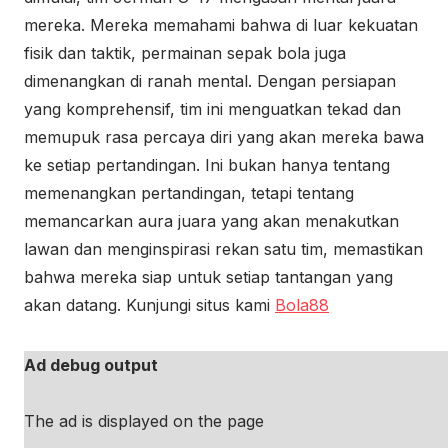
mereka. Mereka memahami bahwa di luar kekuatan
fisik dan taktik, permainan sepak bola juga
dimenangkan di ranah mental. Dengan persiapan
yang komprehensif, tim ini menguatkan tekad dan
memupuk rasa percaya diri yang akan mereka bawa
ke setiap pertandingan. Ini bukan hanya tentang
memenangkan pertandingan, tetapi tentang
memancarkan aura juara yang akan menakutkan
lawan dan menginspirasi rekan satu tim, memastikan
bahwa mereka siap untuk setiap tantangan yang
akan datang. Kunjungi situs kami
Bola88
Ad debug output
The ad is displayed on the page