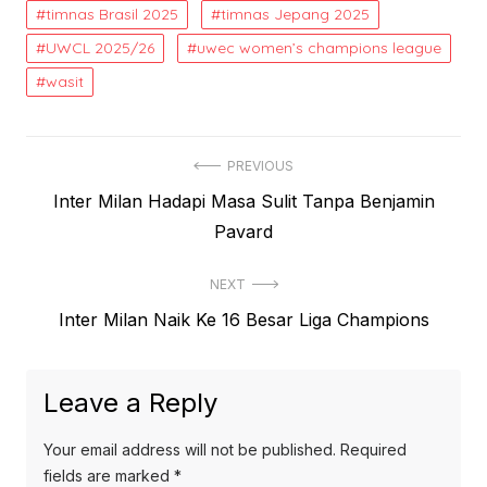
timnas Brasil 2025
timnas Jepang 2025
UWCL 2025/26
uwec women’s champions league
wasit
Post
PREVIOUS
Previous
Inter Milan Hadapi Masa Sulit Tanpa Benjamin
navigation
post:
Pavard
NEXT
Next
Inter Milan Naik Ke 16 Besar Liga Champions
post:
Leave a Reply
Your email address will not be published.
Required
fields are marked
*