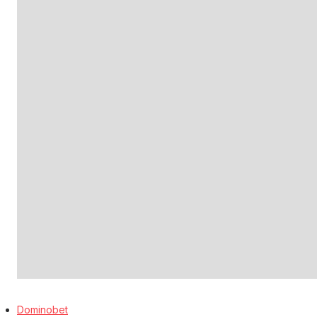
Dominobet