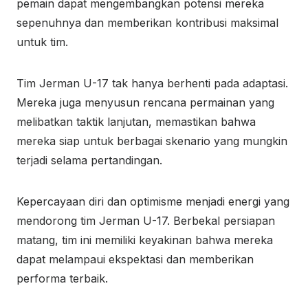
pemain dapat mengembangkan potensi mereka
sepenuhnya dan memberikan kontribusi maksimal
untuk tim.
Tim Jerman U-17 tak hanya berhenti pada adaptasi.
Mereka juga menyusun rencana permainan yang
melibatkan taktik lanjutan, memastikan bahwa
mereka siap untuk berbagai skenario yang mungkin
terjadi selama pertandingan.
Kepercayaan diri dan optimisme menjadi energi yang
mendorong tim Jerman U-17. Berbekal persiapan
matang, tim ini memiliki keyakinan bahwa mereka
dapat melampaui ekspektasi dan memberikan
performa terbaik.