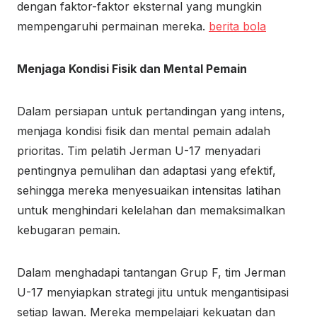
dengan faktor-faktor eksternal yang mungkin
mempengaruhi permainan mereka.
berita bola
Menjaga Kondisi Fisik dan Mental Pemain
Dalam persiapan untuk pertandingan yang intens,
menjaga kondisi fisik dan mental pemain adalah
prioritas. Tim pelatih Jerman U-17 menyadari
pentingnya pemulihan dan adaptasi yang efektif,
sehingga mereka menyesuaikan intensitas latihan
untuk menghindari kelelahan dan memaksimalkan
kebugaran pemain.
Dalam menghadapi tantangan Grup F, tim Jerman
U-17 menyiapkan strategi jitu untuk mengantisipasi
setiap lawan. Mereka mempelajari kekuatan dan