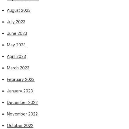
August 2023
July 2023
June 2023
May 2023
April 2023
March 2023
February 2023
January 2023
December 2022
November 2022
October 2022