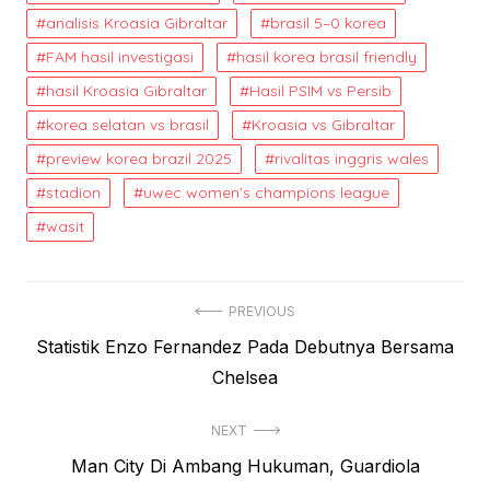
analisis Kroasia Gibraltar
brasil 5–0 korea
FAM hasil investigasi
hasil korea brasil friendly
hasil Kroasia Gibraltar
Hasil PSIM vs Persib
korea selatan vs brasil
Kroasia vs Gibraltar
preview korea brazil 2025
rivalitas inggris wales
stadion
uwec women’s champions league
wasit
Post
PREVIOUS
Previous
Statistik Enzo Fernandez Pada Debutnya Bersama
navigation
post:
Chelsea
NEXT
Next
Man City Di Ambang Hukuman, Guardiola