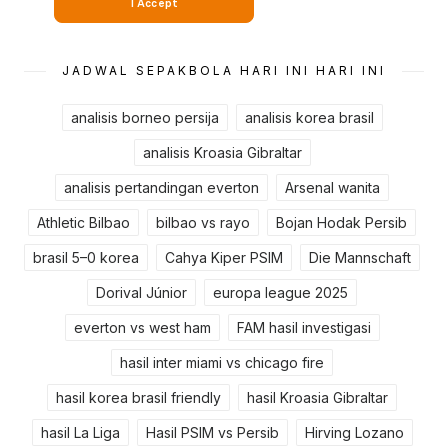
JADWAL SEPAKBOLA HARI INI HARI INI
analisis borneo persija
analisis korea brasil
analisis Kroasia Gibraltar
analisis pertandingan everton
Arsenal wanita
Athletic Bilbao
bilbao vs rayo
Bojan Hodak Persib
brasil 5–0 korea
Cahya Kiper PSIM
Die Mannschaft
Dorival Júnior
europa league 2025
everton vs west ham
FAM hasil investigasi
hasil inter miami vs chicago fire
hasil korea brasil friendly
hasil Kroasia Gibraltar
hasil La Liga
Hasil PSIM vs Persib
Hirving Lozano