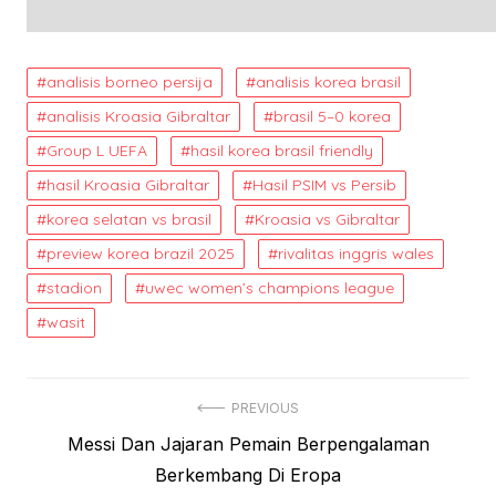
analisis borneo persija
analisis korea brasil
analisis Kroasia Gibraltar
brasil 5–0 korea
Group L UEFA
hasil korea brasil friendly
hasil Kroasia Gibraltar
Hasil PSIM vs Persib
korea selatan vs brasil
Kroasia vs Gibraltar
preview korea brazil 2025
rivalitas inggris wales
stadion
uwec women’s champions league
wasit
Post
PREVIOUS
Previous
Messi Dan Jajaran Pemain Berpengalaman
navigation
post:
Berkembang Di Eropa