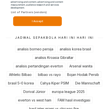
JADWAL SEPAKBOLA HARI INI HARI INI
analisis borneo persija
analisis korea brasil
analisis Kroasia Gibraltar
analisis pertandingan everton
Arsenal wanita
Athletic Bilbao
bilbao vs rayo
Bojan Hodak Persib
brasil 5–0 korea
Cahya Kiper PSIM
Die Mannschaft
Dorival Júnior
europa league 2025
everton vs west ham
FAM hasil investigasi
hasil inter miami vs chicago fire