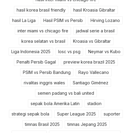
hasil korea brasil friendly
hasil Kroasia Gibraltar
hasil La Liga
Hasil PSIM vs Persib
Hirving Lozano
inter miami vs chicago fire
jadwal serie a brasil
korea selatan vs brasil
Kroasia vs Gibraltar
Liga Indonesia 2025
losc vs psg
Neymar vs Kubo
Penalti Persib Gagal
preview korea brazil 2025
PSIM vs Persib Bandung
Rayo Vallecano
rivalitas inggris wales
Santiago Giménez
semen padang vs bali united
sepak bola Amerika Latin
stadion
strategi sepak bola
Super League 2025
suporter
timnas Brasil 2025
timnas Jepang 2025