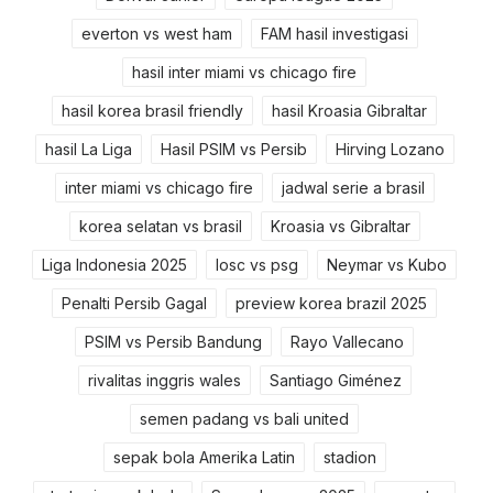
everton vs west ham
FAM hasil investigasi
hasil inter miami vs chicago fire
hasil korea brasil friendly
hasil Kroasia Gibraltar
hasil La Liga
Hasil PSIM vs Persib
Hirving Lozano
inter miami vs chicago fire
jadwal serie a brasil
korea selatan vs brasil
Kroasia vs Gibraltar
Liga Indonesia 2025
losc vs psg
Neymar vs Kubo
Penalti Persib Gagal
preview korea brazil 2025
PSIM vs Persib Bandung
Rayo Vallecano
rivalitas inggris wales
Santiago Giménez
semen padang vs bali united
sepak bola Amerika Latin
stadion