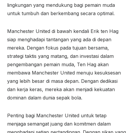
lingkungan yang mendukung bagi pemain muda
untuk tumbuh dan berkembang secara optimal.
Manchester United di bawah kendali Erik ten Hag
siap menghadapi tantangan yang ada di depan
mereka. Dengan fokus pada tujuan bersama,
strategi taktis yang matang, dan investasi dalam
pengembangan pemain muda, Ten Hag akan
membawa Manchester United menuju kesuksesan
yang lebih besar di masa depan. Dengan dedikasi
dan kerja keras, mereka akan menjadi kekuatan
dominan dalam dunia sepak bola.
Penting bagi Manchester United untuk tetap
menjaga semangat juang dan komitmen dalam
menghadapi setiap pertandingan. Dengan sikap yang