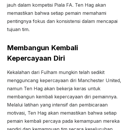
jauh dalam kompetisi Piala FA. Ten Hag akan
memastikan bahwa setiap pemain memahami
pentingnya fokus dan konsistensi dalam mencapai
tujuan tim.
Membangun Kembali
Kepercayaan Diri
Kekalahan dari Fulham mungkin telah sedikit
mengguncang kepercayaan diri Manchester United,
namun Ten Hag akan bekerja keras untuk
membangun kembali kepercayaan diri pemainnya.
Melalui latihan yang intensif dan pembicaraan
motivasi, Ten Hag akan memastikan bahwa setiap
pemain kembali percaya pada kemampuan mereka
sendiri dan kemampuan tim secara keseluruhan.