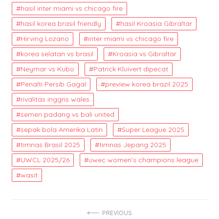
hasil inter miami vs chicago fire
hasil korea brasil friendly
hasil Kroasia Gibraltar
Hirving Lozano
inter miami vs chicago fire
korea selatan vs brasil
Kroasia vs Gibraltar
Neymar vs Kubo
Patrick Kluivert dipecat
Penalti Persib Gagal
preview korea brazil 2025
rivalitas inggris wales
semen padang vs bali united
sepak bola Amerika Latin
Super League 2025
timnas Brasil 2025
timnas Jepang 2025
UWCL 2025/26
uwec women’s champions league
wasit
Post
PREVIOUS