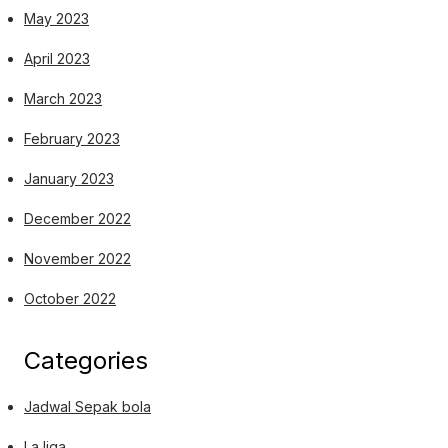
May 2023
April 2023
March 2023
February 2023
January 2023
December 2022
November 2022
October 2022
Categories
Jadwal Sepak bola
La liga