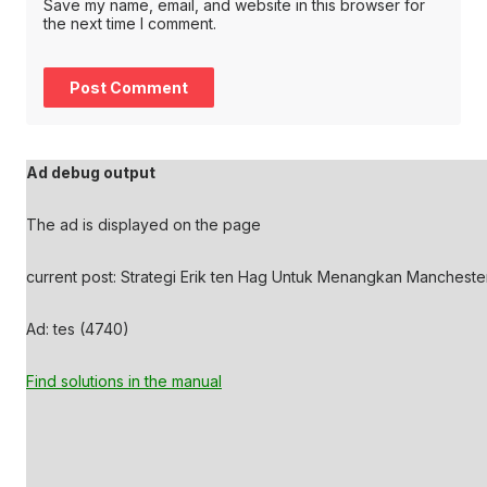
Save my name, email, and website in this browser for
the next time I comment.
Ad debug output
The ad is displayed on the page
current post: Strategi Erik ten Hag Untuk Menangkan Manchester
Ad: tes (4740)
Find solutions in the manual