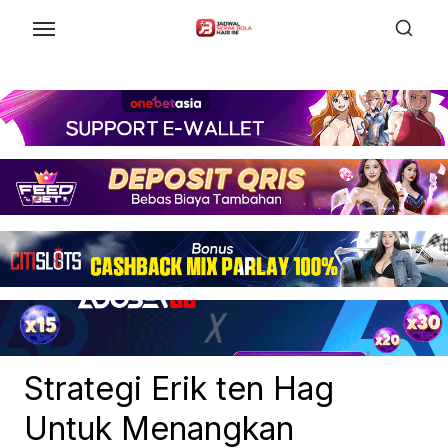
Skip
to
the
content
Strategi Erik ten Hag
Untuk Menangkan