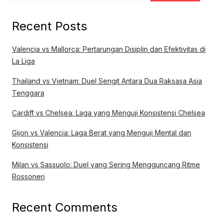
Recent Posts
Valencia vs Mallorca: Pertarungan Disiplin dan Efektivitas di
La Liga
Thailand vs Vietnam: Duel Sengit Antara Dua Raksasa Asia
Tenggara
Cardiff vs Chelsea: Laga yang Menguji Konsistensi Chelsea
Gijon vs Valencia: Laga Berat yang Menguji Mental dan
Konsistensi
Milan vs Sassuolo: Duel yang Sering Mengguncang Ritme
Rossoneri
Recent Comments