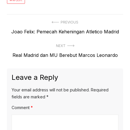
Post
PREVIOUS
Previous
Joao Felix: Pemecah Keheningan Atletico Madrid
navigation
post:
NEXT
Next
Real Madrid dan MU Berebut Marcos Leonardo
post:
Leave a Reply
Your email address will not be published.
Required
fields are marked
*
Comment
*