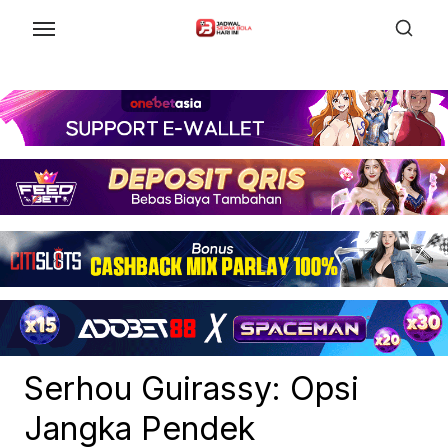
Skip
to
the
content
Serhou Guirassy: Opsi
Jangka Pendek