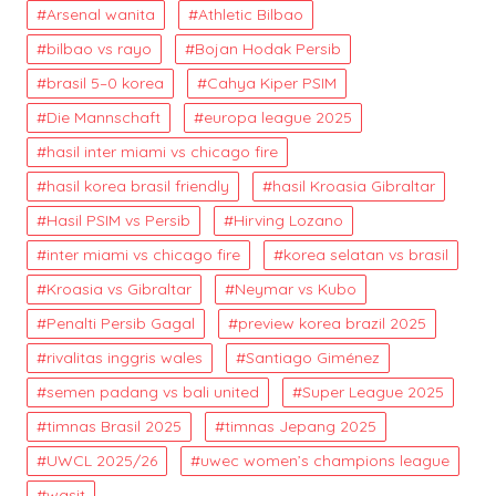
Arsenal wanita
Athletic Bilbao
bilbao vs rayo
Bojan Hodak Persib
brasil 5–0 korea
Cahya Kiper PSIM
Die Mannschaft
europa league 2025
hasil inter miami vs chicago fire
hasil korea brasil friendly
hasil Kroasia Gibraltar
Hasil PSIM vs Persib
Hirving Lozano
inter miami vs chicago fire
korea selatan vs brasil
Kroasia vs Gibraltar
Neymar vs Kubo
Penalti Persib Gagal
preview korea brazil 2025
rivalitas inggris wales
Santiago Giménez
semen padang vs bali united
Super League 2025
timnas Brasil 2025
timnas Jepang 2025
UWCL 2025/26
uwec women’s champions league
wasit