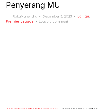
Penyerang MU
Posted
RakaMahendra
December 5, 2023
La liga
,
on
Premier League
Leave a comment