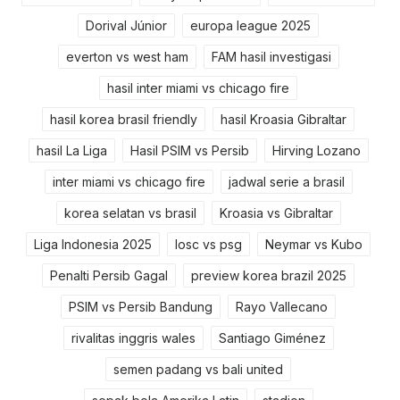
Dorival Júnior
europa league 2025
everton vs west ham
FAM hasil investigasi
hasil inter miami vs chicago fire
hasil korea brasil friendly
hasil Kroasia Gibraltar
hasil La Liga
Hasil PSIM vs Persib
Hirving Lozano
inter miami vs chicago fire
jadwal serie a brasil
korea selatan vs brasil
Kroasia vs Gibraltar
Liga Indonesia 2025
losc vs psg
Neymar vs Kubo
Penalti Persib Gagal
preview korea brazil 2025
PSIM vs Persib Bandung
Rayo Vallecano
rivalitas inggris wales
Santiago Giménez
semen padang vs bali united