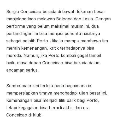
Sergio Conceicao berada di bawah tekanan besar
menjelang laga melawan Bologna dan Lazio. Dengan
performa yang belum maksimal musim ini, dua
pertandingan ini bisa menjadi penentu nasibnya
sebagai pelatih Porto. Jika ia mampu membawa tim
meraih kemenangan, kritik terhadapnya bisa
mereda. Namun, jika Porto kembali gagal tampil
baik, masa depan Conceicao bisa berada dalam
ancaman serius.
Semua mata kini tertuju pada bagaimana ia
mempersiapkan timnya menghadapi ujian besar ini.
Kemenangan bisa menjadi titik balik bagi Porto,
tetapi kegagalan bisa berarti akhir dari era
Conceicao di klub.