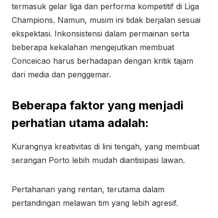
termasuk gelar liga dan performa kompetitif di Liga
Champions. Namun, musim ini tidak berjalan sesuai
ekspektasi. Inkonsistensi dalam permainan serta
beberapa kekalahan mengejutkan membuat
Conceicao harus berhadapan dengan kritik tajam
dari media dan penggemar.
Beberapa faktor yang menjadi
perhatian utama adalah:
Kurangnya kreativitas di lini tengah, yang membuat
serangan Porto lebih mudah diantisipasi lawan.
Pertahanan yang rentan, terutama dalam
pertandingan melawan tim yang lebih agresif.