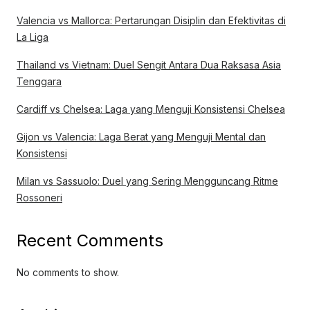
Valencia vs Mallorca: Pertarungan Disiplin dan Efektivitas di
La Liga
Thailand vs Vietnam: Duel Sengit Antara Dua Raksasa Asia
Tenggara
Cardiff vs Chelsea: Laga yang Menguji Konsistensi Chelsea
Gijon vs Valencia: Laga Berat yang Menguji Mental dan
Konsistensi
Milan vs Sassuolo: Duel yang Sering Mengguncang Ritme
Rossoneri
Recent Comments
No comments to show.