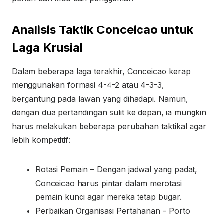
Analisis Taktik Conceicao untuk
Laga Krusial
Dalam beberapa laga terakhir, Conceicao kerap
menggunakan formasi 4-4-2 atau 4-3-3,
bergantung pada lawan yang dihadapi. Namun,
dengan dua pertandingan sulit ke depan, ia mungkin
harus melakukan beberapa perubahan taktikal agar
lebih kompetitif:
Rotasi Pemain – Dengan jadwal yang padat,
Conceicao harus pintar dalam merotasi
pemain kunci agar mereka tetap bugar.
Perbaikan Organisasi Pertahanan – Porto