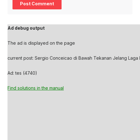
Ad debug output
The ad is displayed on the page
current post: Sergio Conceicao di Bawah Tekanan Jelang Laga Kr
Ad: tes (4740)
Find solutions in the manual