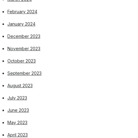
February 2024
January 2024
December 2023
November 2023
October 2023
September 2023
August 2023
July 2023
June 2023
May 2023
April 2023