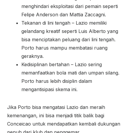
menghindari eksploitasi dari pemain seperti
Felipe Anderson dan Mattia Zaccagni.
Tekanan di lini tengah – Lazio memiliki
gelandang kreatif seperti Luis Alberto yang
bisa menciptakan peluang dari lini tengah.
Porto harus mampu membatasi ruang
geraknya.
Kedisiplinan bertahan – Lazio sering
memanfaatkan bola mati dan umpan silang.
Porto harus lebih disiplin dalam
mengantisipasi skema ini.
Jika Porto bisa mengatasi Lazio dan meraih
kemenangan, ini bisa menjadi titik balik bagi
Conceicao untuk mendapatkan kembali dukungan
penuh dari klub dan penggemar.