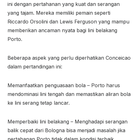
ini dengan pertahanan yang kuat dan serangan
yang tajam. Mereka memiliki pemain seperti
Riccardo Orsolini dan Lewis Ferguson yang mampu
memberikan ancaman nyata bagi lini belakang
Porto.
Beberapa aspek yang perlu diperhatikan Conceicao
dalam pertandingan ini:
Memanfaatkan penguasaan bola – Porto harus
mendominasi lini tengah dan memastikan aliran bola
ke lini serang tetap lancar.
Memperbaiki lini belakang – Menghadapi serangan
balik cepat dari Bologna bisa menjadi masalah jika
pertahanan Porto tidak dalam kondisi terbaik.