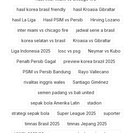
hasil korea brasil friendly
hasil Kroasia Gibraltar
hasil La Liga
Hasil PSIM vs Persib
Hirving Lozano
inter miami vs chicago fire
jadwal serie a brasil
korea selatan vs brasil
Kroasia vs Gibraltar
Liga Indonesia 2025
losc vs psg
Neymar vs Kubo
Penalti Persib Gagal
preview korea brazil 2025
PSIM vs Persib Bandung
Rayo Vallecano
rivalitas inggris wales
Santiago Giménez
semen padang vs bali united
sepak bola Amerika Latin
stadion
strategi sepak bola
Super League 2025
suporter
timnas Brasil 2025
timnas Jepang 2025