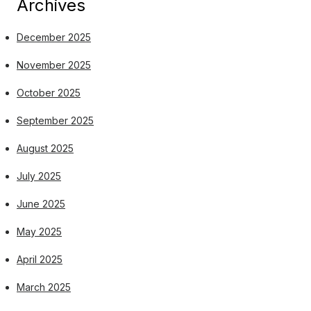
Archives
December 2025
November 2025
October 2025
September 2025
August 2025
July 2025
June 2025
May 2025
April 2025
March 2025