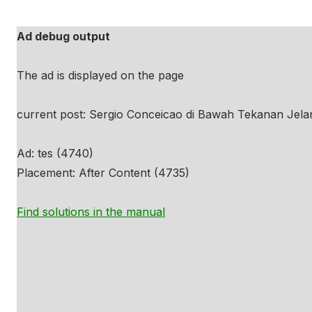
Ad debug output
The ad is displayed on the page
current post: Sergio Conceicao di Bawah Tekanan Jelan
Ad: tes (4740)
Placement: After Content (4735)
Find solutions in the manual