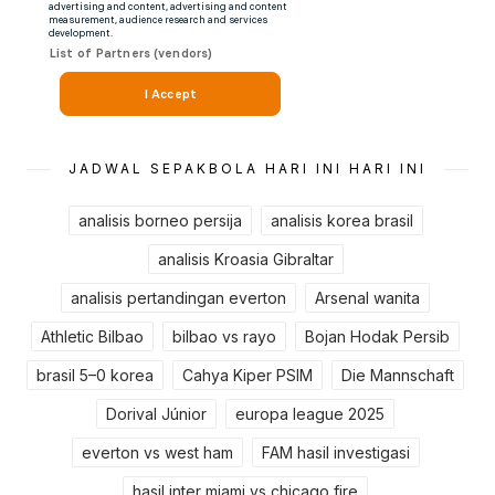
JADWAL SEPAKBOLA HARI INI HARI INI
analisis borneo persija
analisis korea brasil
analisis Kroasia Gibraltar
analisis pertandingan everton
Arsenal wanita
Athletic Bilbao
bilbao vs rayo
Bojan Hodak Persib
brasil 5–0 korea
Cahya Kiper PSIM
Die Mannschaft
Dorival Júnior
europa league 2025
everton vs west ham
FAM hasil investigasi
hasil inter miami vs chicago fire