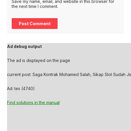
Save my name, email, and website in this browser for
the next time I comment.
Ad debug output
The ad is displayed on the page
current post: Saga Kontrak Mohamed Salah, Sikap Slot Sudah Je
Ad: tes (4740)
Find solutions in the manual