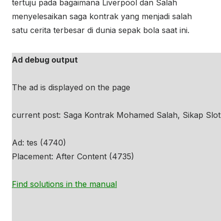
tertuju pada bagaimana Liverpool dan Salah
menyelesaikan saga kontrak yang menjadi salah
satu cerita terbesar di dunia sepak bola saat ini.
Ad debug output
The ad is displayed on the page
current post: Saga Kontrak Mohamed Salah, Sikap Slot
Ad: tes (4740)
Placement: After Content (4735)
Find solutions in the manual