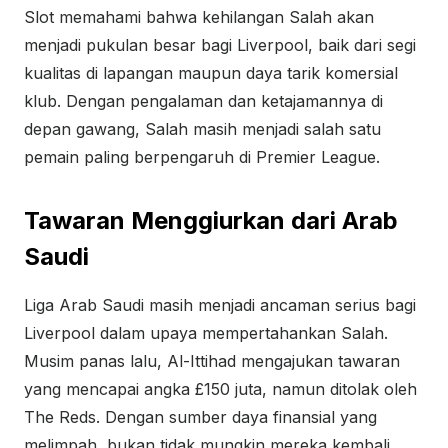
Slot memahami bahwa kehilangan Salah akan
menjadi pukulan besar bagi Liverpool, baik dari segi
kualitas di lapangan maupun daya tarik komersial
klub. Dengan pengalaman dan ketajamannya di
depan gawang, Salah masih menjadi salah satu
pemain paling berpengaruh di Premier League.
Tawaran Menggiurkan dari Arab
Saudi
Liga Arab Saudi masih menjadi ancaman serius bagi
Liverpool dalam upaya mempertahankan Salah.
Musim panas lalu, Al-Ittihad mengajukan tawaran
yang mencapai angka £150 juta, namun ditolak oleh
The Reds. Dengan sumber daya finansial yang
melimpah, bukan tidak mungkin mereka kembali