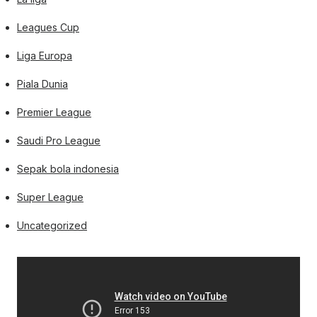
Leagues Cup
Liga Europa
Piala Dunia
Premier League
Saudi Pro League
Sepak bola indonesia
Super League
Uncategorized