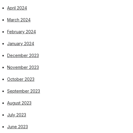
April 2024
March 2024
February 2024
January 2024
December 2023
November 2023
October 2023
September 2023
August 2023
July 2023
June 2023