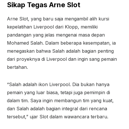
Sikap Tegas Arne Slot
Arne Slot, yang baru saja mengambil alih kursi
kepelatihan Liverpool dari Klopp, memiliki
pandangan yang jelas mengenai masa depan
Mohamed Salah. Dalam beberapa kesempatan, ia
menegaskan bahwa Salah adalah bagian penting
dari proyeknya di Liverpool dan ingin sang pemain
bertahan.
“Salah adalah ikon Liverpool. Dia bukan hanya
pemain yang luar biasa, tetapi juga pemimpin di
dalam tim. Saya ingin membangun tim yang kuat,
dan Salah adalah bagian integral dari rencana
tersebut,” ujar Slot dalam wawancara terbaru.