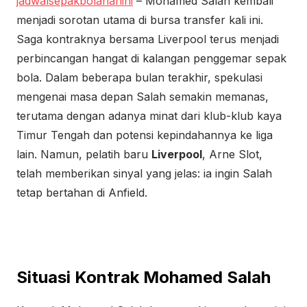
jadwalsepakbolahariini
– Mohamed Salah kembali
menjadi sorotan utama di bursa transfer kali ini.
Saga kontraknya bersama Liverpool terus menjadi
perbincangan hangat di kalangan penggemar sepak
bola. Dalam beberapa bulan terakhir, spekulasi
mengenai masa depan Salah semakin memanas,
terutama dengan adanya minat dari klub-klub kaya
Timur Tengah dan potensi kepindahannya ke liga
lain. Namun, pelatih baru
Liverpool
, Arne Slot,
telah memberikan sinyal yang jelas: ia ingin Salah
tetap bertahan di Anfield.
Situasi Kontrak Mohamed Salah