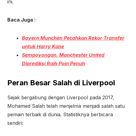
ini.
Baca Juga :
Bayern Munchen Pecahkan Rekor Transfer
untuk Harry Kane
Sempoyongan, Manchester United
Diprediksi Raih Poin Penuh
Peran Besar Salah di Liverpool
Sejak bergabung dengan Liverpool pada 2017,
Mohamed Salah telah menjelma menjadi salah satu
pemain terbaik di dunia. Statistiknya berbicara
sendiri: