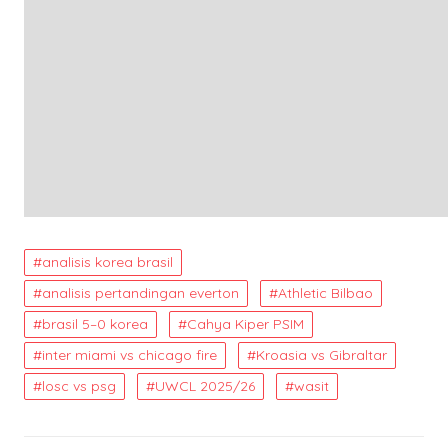
analisis korea brasil
analisis pertandingan everton
Athletic Bilbao
brasil 5–0 korea
Cahya Kiper PSIM
inter miami vs chicago fire
Kroasia vs Gibraltar
losc vs psg
UWCL 2025/26
wasit