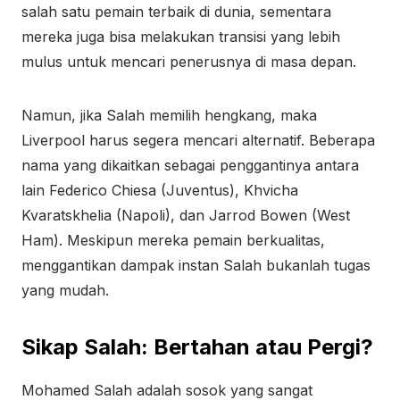
salah satu pemain terbaik di dunia, sementara
mereka juga bisa melakukan transisi yang lebih
mulus untuk mencari penerusnya di masa depan.
Namun, jika Salah memilih hengkang, maka
Liverpool harus segera mencari alternatif. Beberapa
nama yang dikaitkan sebagai penggantinya antara
lain Federico Chiesa (Juventus), Khvicha
Kvaratskhelia (Napoli), dan Jarrod Bowen (West
Ham). Meskipun mereka pemain berkualitas,
menggantikan dampak instan Salah bukanlah tugas
yang mudah.
Sikap Salah: Bertahan atau Pergi?
Mohamed Salah adalah sosok yang sangat