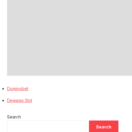
Dominobet
Dewagg Slot
Search
Search