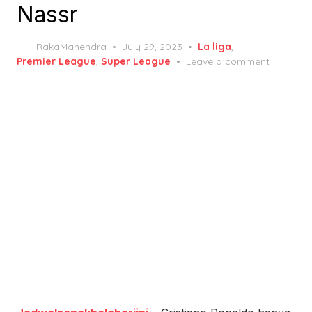
Nassr
Posted
RakaMahendra
July 29, 2023
La liga
,
on
Premier League
,
Super League
Leave a comment