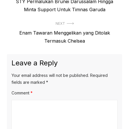
Previous
STY Permalukan Brunei Darussalam Hingga
navigation
post:
Minta Support Untuk Timnas Garuda
NEXT
Next
Enam Tawaran Menggelikan yang Ditolak
post:
Termasuk Chelsea
Leave a Reply
Your email address will not be published.
Required
fields are marked
*
Comment
*