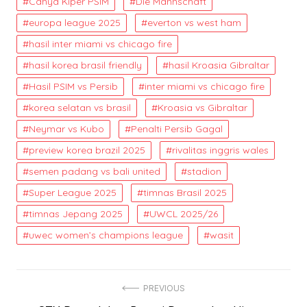
Cahya Kiper PSIM
Die Mannschaft
europa league 2025
everton vs west ham
hasil inter miami vs chicago fire
hasil korea brasil friendly
hasil Kroasia Gibraltar
Hasil PSIM vs Persib
inter miami vs chicago fire
korea selatan vs brasil
Kroasia vs Gibraltar
Neymar vs Kubo
Penalti Persib Gagal
preview korea brazil 2025
rivalitas inggris wales
semen padang vs bali united
stadion
Super League 2025
timnas Brasil 2025
timnas Jepang 2025
UWCL 2025/26
uwec women’s champions league
wasit
Post
PREVIOUS