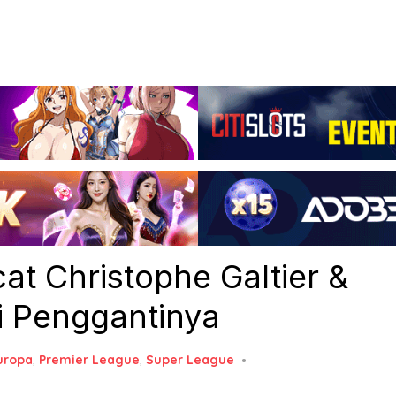
at Christophe Galtier &
i Penggantinya
uropa
,
Premier League
,
Super League