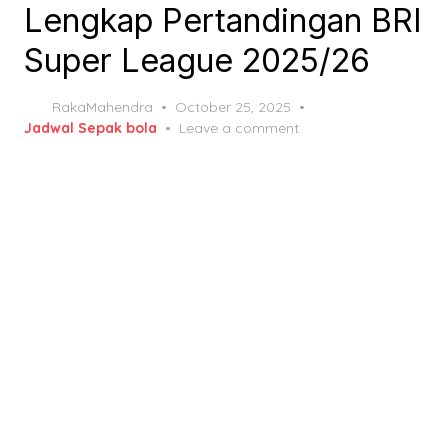
Lengkap Pertandingan BRI
Super League 2025/26
Posted
RakaMahendra
October 25, 2025
on
Jadwal Sepak bola
Leave a comment