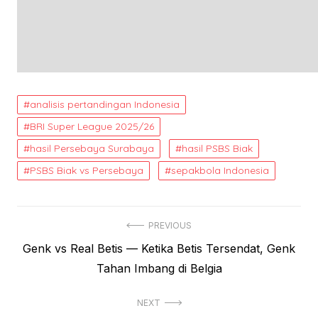
analisis pertandingan Indonesia
BRI Super League 2025/26
hasil Persebaya Surabaya
hasil PSBS Biak
PSBS Biak vs Persebaya
sepakbola Indonesia
Post
PREVIOUS
Previous
Genk vs Real Betis — Ketika Betis Tersendat, Genk
navigation
post:
Tahan Imbang di Belgia
NEXT