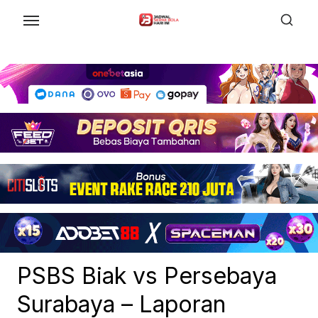
Skip
to
the
content
PSBS Biak vs Persebaya
Surabaya – Laporan