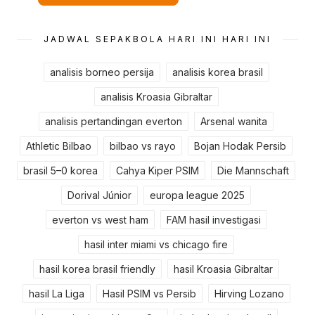
JADWAL SEPAKBOLA HARI INI HARI INI
analisis borneo persija
analisis korea brasil
analisis Kroasia Gibraltar
analisis pertandingan everton
Arsenal wanita
Athletic Bilbao
bilbao vs rayo
Bojan Hodak Persib
brasil 5–0 korea
Cahya Kiper PSIM
Die Mannschaft
Dorival Júnior
europa league 2025
everton vs west ham
FAM hasil investigasi
hasil inter miami vs chicago fire
hasil korea brasil friendly
hasil Kroasia Gibraltar
hasil La Liga
Hasil PSIM vs Persib
Hirving Lozano