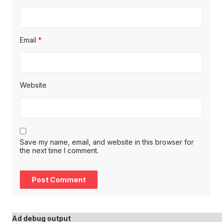
Email
*
Website
Save my name, email, and website in this browser for
the next time I comment.
Ad debug output