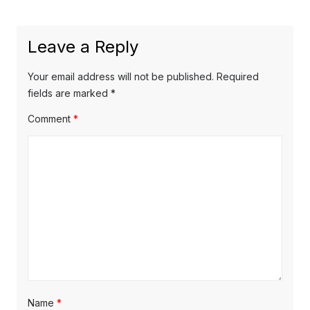
Leave a Reply
Your email address will not be published.
Required
fields are marked
*
Comment
*
Name
*