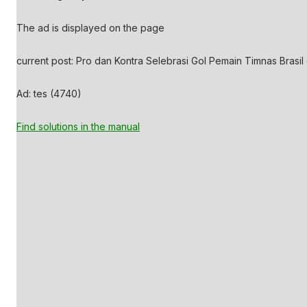
The ad is displayed on the page
current post: Pro dan Kontra Selebrasi Gol Pemain Timnas Brasil d
Ad: tes (4740)
Find solutions in the manual