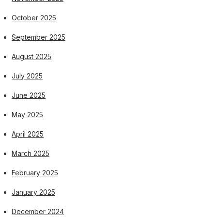
October 2025
September 2025
August 2025
July 2025
June 2025
May 2025
April 2025
March 2025
February 2025
January 2025
December 2024