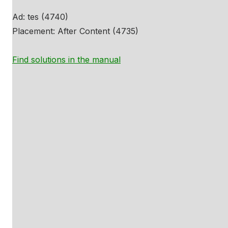
Ad: tes (4740)
Placement: After Content (4735)
Find solutions in the manual