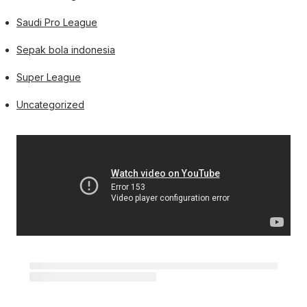
Saudi Pro League
Sepak bola indonesia
Super League
Uncategorized