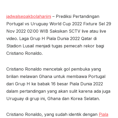
jadwalsepakbolahariini
– Prediksi Pertandingan
Portugal vs Uruguay World Cup 2022 Fixture Sel 29
Nov 2022 02:00 WIB Saksikan SCTV live atau live
video. Laga Grup H Piala Dunia 2022 Qatar di
Stadion Lusail menjadi tugas pemecah rekor bagi
Cristiano Ronaldo.
Cristiano Ronaldo mencetak gol pembuka yang
brilian melawan Ghana untuk membawa Portugal
dari Grup H ke babak 16 besar Piala Dunia 2022
dalam pertandingan yang akan sulit karena ada juga
Uruguay di grup ini, Ghana dan Korea Selatan.
Cristiano Ronaldo, yang sudah identik dengan
Piala