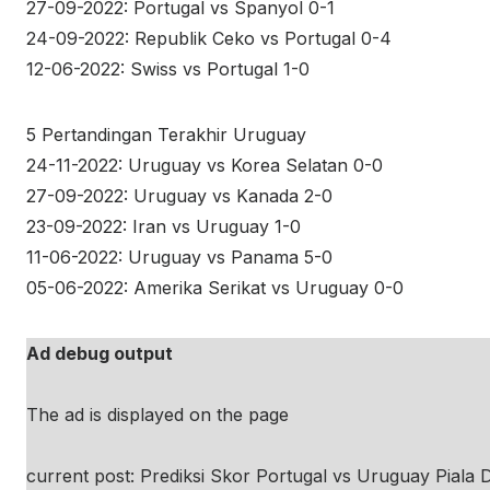
27-09-2022: Portugal vs Spanyol 0-1
24-09-2022: Republik Ceko vs Portugal 0-4
12-06-2022: Swiss vs Portugal 1-0
5 Pertandingan Terakhir Uruguay
24-11-2022: Uruguay vs Korea Selatan 0-0
27-09-2022: Uruguay vs Kanada 2-0
23-09-2022: Iran vs Uruguay 1-0
11-06-2022: Uruguay vs Panama 5-0
05-06-2022: Amerika Serikat vs Uruguay 0-0
Ad debug output
The ad is displayed on the page
current post: Prediksi Skor Portugal vs Uruguay Piala 