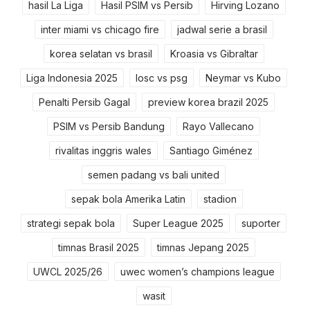
hasil La Liga
Hasil PSIM vs Persib
Hirving Lozano
inter miami vs chicago fire
jadwal serie a brasil
korea selatan vs brasil
Kroasia vs Gibraltar
Liga Indonesia 2025
losc vs psg
Neymar vs Kubo
Penalti Persib Gagal
preview korea brazil 2025
PSIM vs Persib Bandung
Rayo Vallecano
rivalitas inggris wales
Santiago Giménez
semen padang vs bali united
sepak bola Amerika Latin
stadion
strategi sepak bola
Super League 2025
suporter
timnas Brasil 2025
timnas Jepang 2025
UWCL 2025/26
uwec women’s champions league
wasit