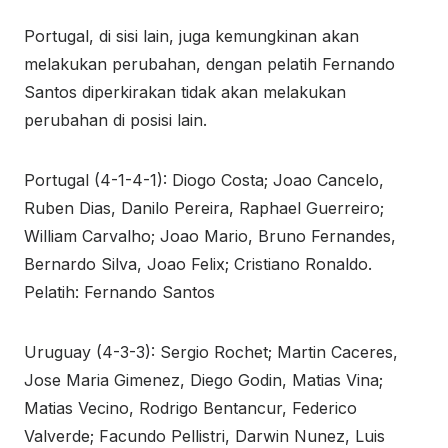
Portugal, di sisi lain, juga kemungkinan akan
melakukan perubahan, dengan pelatih Fernando
Santos diperkirakan tidak akan melakukan
perubahan di posisi lain.
Portugal (4-1-4-1): Diogo Costa; Joao Cancelo,
Ruben Dias, Danilo Pereira, Raphael Guerreiro;
William Carvalho; Joao Mario, Bruno Fernandes,
Bernardo Silva, Joao Felix; Cristiano Ronaldo.
Pelatih: Fernando Santos
Uruguay (4-3-3): Sergio Rochet; Martin Caceres,
Jose Maria Gimenez, Diego Godin, Matias Vina;
Matias Vecino, Rodrigo Bentancur, Federico
Valverde; Facundo Pellistri, Darwin Nunez, Luis