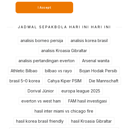
JADWAL SEPAKBOLA HARI INI HARI INI
analisis borneo persija
analisis korea brasil
analisis Kroasia Gibraltar
analisis pertandingan everton
Arsenal wanita
Athletic Bilbao
bilbao vs rayo
Bojan Hodak Persib
brasil 5–0 korea
Cahya Kiper PSIM
Die Mannschaft
Dorival Júnior
europa league 2025
everton vs west ham
FAM hasil investigasi
hasil inter miami vs chicago fire
hasil korea brasil friendly
hasil Kroasia Gibraltar