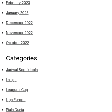
February 2023
January 2023
December 2022
November 2022
October 2022
Categories
Jadwal Sepak bola
La liga
Leagues Cup
Liga Europa
Piala Dunia