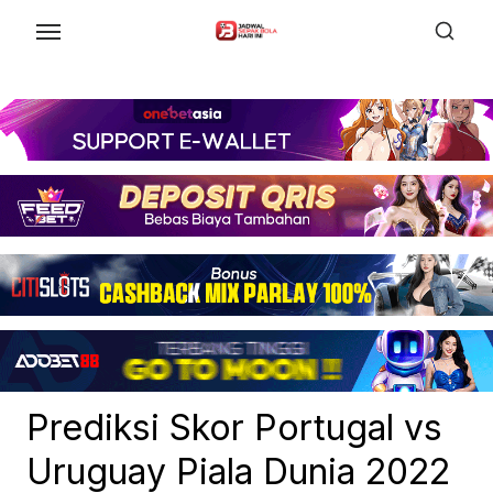
Skip
to
the
content
Prediksi Skor Portugal vs
Uruguay Piala Dunia 2022