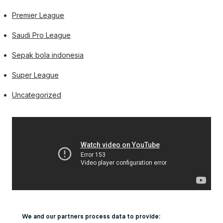
Premier League
Saudi Pro League
Sepak bola indonesia
Super League
Uncategorized