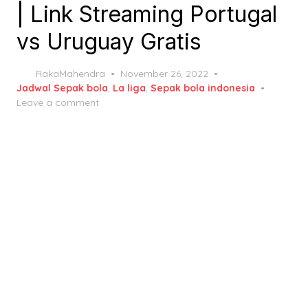
| Link Streaming Portugal
vs Uruguay Gratis
Posted
RakaMahendra
November 26, 2022
on
Jadwal Sepak bola
,
La liga
,
Sepak bola indonesia
Leave a comment