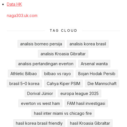
Data HK
naga303.uk.com
TAG CLOUD
analisis borneo persija
analisis korea brasil
analisis Kroasia Gibraltar
analisis pertandingan everton
Arsenal wanita
Athletic Bilbao
bilbao vs rayo
Bojan Hodak Persib
brasil 5–0 korea
Cahya Kiper PSIM
Die Mannschaft
Dorival Júnior
europa league 2025
everton vs west ham
FAM hasil investigasi
hasil inter miami vs chicago fire
hasil korea brasil friendly
hasil Kroasia Gibraltar