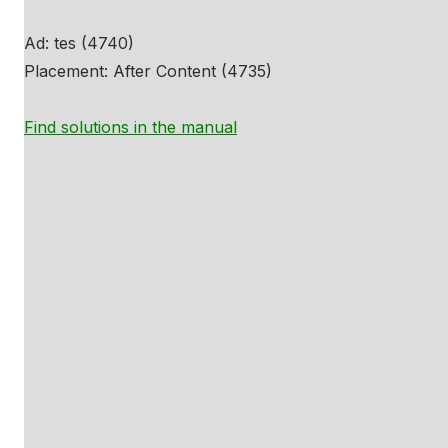
Ad: tes (4740)
Placement: After Content (4735)
Find solutions in the manual