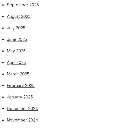
September 2025
August 2025
July 2025
June 2025
May 2025
April 2025
March 2025
February 2025
January 2025
December 2024
November 2024