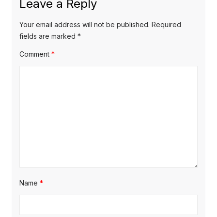
Leave a Reply
Your email address will not be published.
Required
fields are marked
*
Comment
*
Name
*