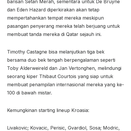
barisan Setan Merah, sementara untuk De Bruyne
dan Eden Hazard diperkirakan akan tetap
mempertahankan tempat mereka meskipun
pasangan penyerang mereka telah berjuang untuk
membuat tanda mereka di Qatar sejauh ini.
Timothy Castagne bisa melanjutkan tiga bek
bersama duo bek tengah berpengalaman seperti
Toby Alderweireld dan Jan Vertonghen, melindungi
seorang kiper Thibaut Courtois yang siap untuk
membuat penampilan internasional mereka yang ke-
100 di bawah mistar.
Kemungkinan starting lineup Kroasia:
Livakovic; Kovacic, Perisic, Gvardiol, Sosa; Modric,