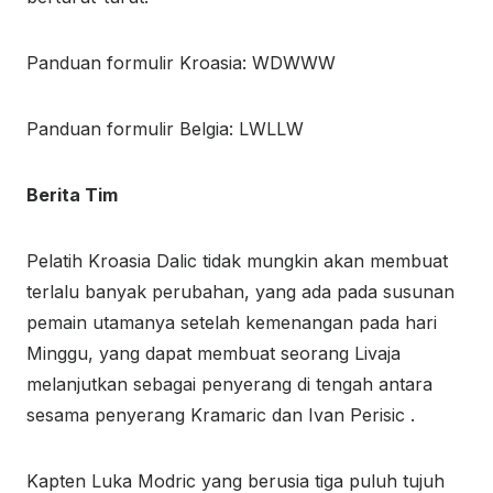
Panduan formulir Kroasia: WDWWW
Panduan formulir Belgia: LWLLW
Berita Tim
Pelatih Kroasia Dalic tidak mungkin akan membuat
terlalu banyak perubahan, yang ada pada susunan
pemain utamanya setelah kemenangan pada hari
Minggu, yang dapat membuat seorang Livaja
melanjutkan sebagai penyerang di tengah antara
sesama penyerang Kramaric dan Ivan Perisic .
Kapten Luka Modric yang berusia tiga puluh tujuh