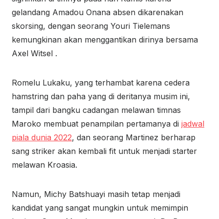
gelandang Amadou Onana absen dikarenakan
skorsing, dengan seorang Youri Tielemans
kemungkinan akan menggantikan dirinya bersama
Axel Witsel .
Romelu Lukaku, yang terhambat karena cedera
hamstring dan paha yang di deritanya musim ini,
tampil dari bangku cadangan melawan timnas
Maroko membuat penampilan pertamanya di
jadwal
piala dunia 2022
, dan seorang Martinez berharap
sang striker akan kembali fit untuk menjadi starter
melawan Kroasia.
Namun, Michy Batshuayi masih tetap menjadi
kandidat yang sangat mungkin untuk memimpin