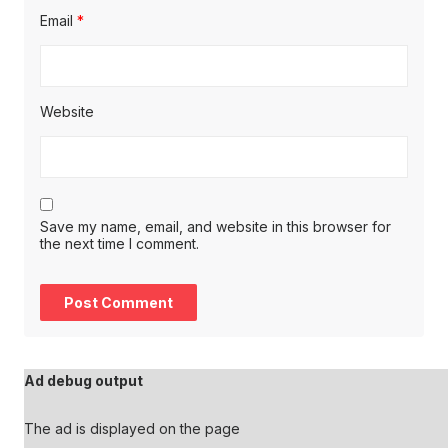
Email
*
Website
Save my name, email, and website in this browser for
the next time I comment.
Ad debug output
The ad is displayed on the page