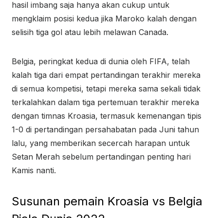
hasil imbang saja hanya akan cukup untuk
mengklaim posisi kedua jika Maroko kalah dengan
selisih tiga gol atau lebih melawan Canada.
Belgia, peringkat kedua di dunia oleh FIFA, telah
kalah tiga dari empat pertandingan terakhir mereka
di semua kompetisi, tetapi mereka sama sekali tidak
terkalahkan dalam tiga pertemuan terakhir mereka
dengan timnas Kroasia, termasuk kemenangan tipis
1-0 di pertandingan persahabatan pada Juni tahun
lalu, yang memberikan secercah harapan untuk
Setan Merah sebelum pertandingan penting hari
Kamis nanti.
Susunan pemain Kroasia vs Belgia