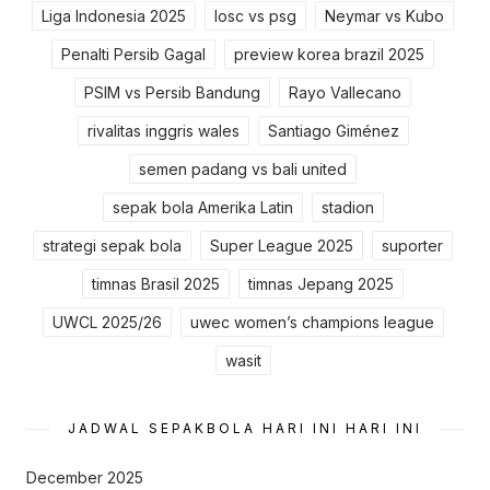
Liga Indonesia 2025
losc vs psg
Neymar vs Kubo
Penalti Persib Gagal
preview korea brazil 2025
PSIM vs Persib Bandung
Rayo Vallecano
rivalitas inggris wales
Santiago Giménez
semen padang vs bali united
sepak bola Amerika Latin
stadion
strategi sepak bola
Super League 2025
suporter
timnas Brasil 2025
timnas Jepang 2025
UWCL 2025/26
uwec women’s champions league
wasit
JADWAL SEPAKBOLA HARI INI HARI INI
December 2025