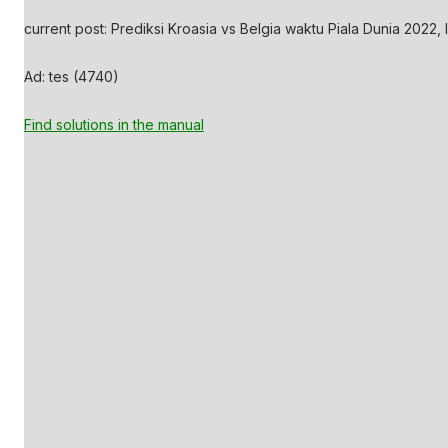
current post: Prediksi Kroasia vs Belgia waktu Piala Dunia 2022, 
Ad: tes (4740)
Find solutions in the manual