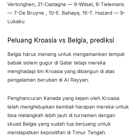
Vertonghen, 21-Castagne — 6-Witsel, 8-Tielemans
— 7-De Bruyne , 10-E. Bahaya, 16-T. Hazard — 9-
Lukaku
Peluang Kroasia vs Belgia, prediksi
Belgia harus menang untuk mengamankan tempat
babak sistem gugur di Qatar tetapi mereka
menghadapi tim Kroasia yang dibangun di atas
pengalaman beruban di Al Rayyan.
Penghancuran Kanada yang kejam oleh Kroasia
telah menghidupkan kembali harapan mereka untuk
bisa melangkah lebih jauh di turnamen dengan
skuad Belgia yang sudah tua berjuang untuk
mendapatkan kepositifan di Timur Tengah.