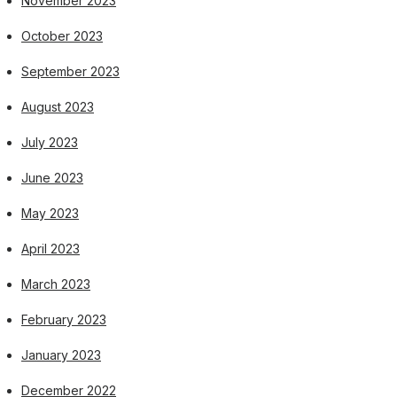
November 2023
October 2023
September 2023
August 2023
July 2023
June 2023
May 2023
April 2023
March 2023
February 2023
January 2023
December 2022