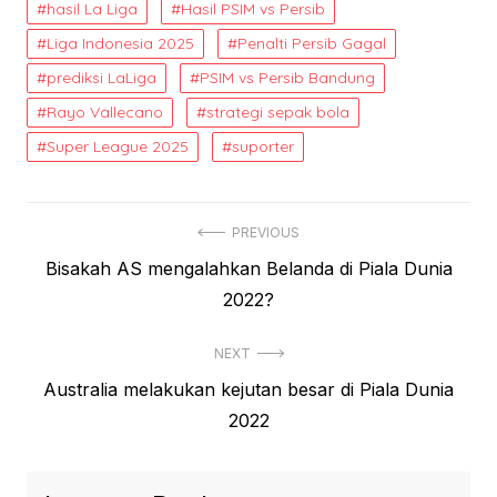
hasil La Liga
Hasil PSIM vs Persib
Liga Indonesia 2025
Penalti Persib Gagal
prediksi LaLiga
PSIM vs Persib Bandung
Rayo Vallecano
strategi sepak bola
Super League 2025
suporter
Post
PREVIOUS
Previous
Bisakah AS mengalahkan Belanda di Piala Dunia
navigation
post:
2022?
NEXT
Next
Australia melakukan kejutan besar di Piala Dunia
post:
2022