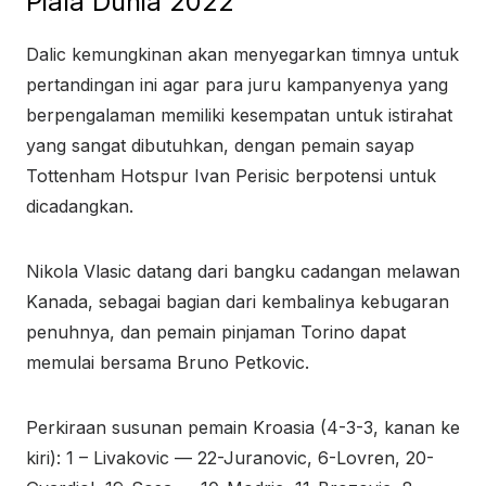
Piala Dunia 2022
Dalic kemungkinan akan menyegarkan timnya untuk
pertandingan ini agar para juru kampanyenya yang
berpengalaman memiliki kesempatan untuk istirahat
yang sangat dibutuhkan, dengan pemain sayap
Tottenham Hotspur Ivan Perisic berpotensi untuk
dicadangkan.
Nikola Vlasic datang dari bangku cadangan melawan
Kanada, sebagai bagian dari kembalinya kebugaran
penuhnya, dan pemain pinjaman Torino dapat
memulai bersama Bruno Petkovic.
Perkiraan susunan pemain Kroasia (4-3-3, kanan ke
kiri): 1 – Livakovic — 22-Juranovic, 6-Lovren, 20-