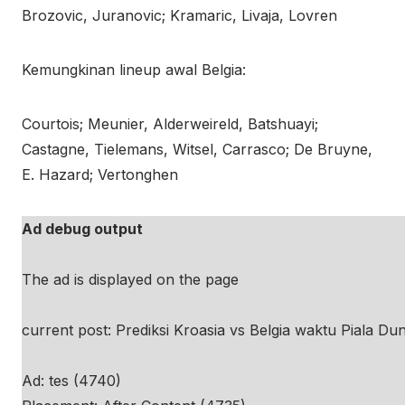
Brozovic, Juranovic; Kramaric, Livaja, Lovren
Kemungkinan lineup awal Belgia:
Courtois; Meunier, Alderweireld, Batshuayi;
Castagne, Tielemans, Witsel, Carrasco; De Bruyne,
E. Hazard; Vertonghen
Ad debug output
The ad is displayed on the page
current post: Prediksi Kroasia vs Belgia waktu Piala Dun
Ad: tes (4740)