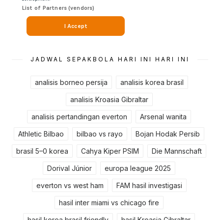
JADWAL SEPAKBOLA HARI INI HARI INI
analisis borneo persija
analisis korea brasil
analisis Kroasia Gibraltar
analisis pertandingan everton
Arsenal wanita
Athletic Bilbao
bilbao vs rayo
Bojan Hodak Persib
brasil 5–0 korea
Cahya Kiper PSIM
Die Mannschaft
Dorival Júnior
europa league 2025
everton vs west ham
FAM hasil investigasi
hasil inter miami vs chicago fire
hasil korea brasil friendly
hasil Kroasia Gibraltar