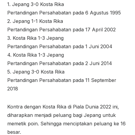
1. Jepang 3-0 Kosta Rika
Pertandingan Persahabatan pada 6 Agustus 1995
2. Jepang 1-1 Kosta Rika
Pertandingan Persahabatan pada 17 April 2002
3. Kosta Rika 1-3 Jepang
Pertandingan Persahabatan pada 1 Juni 2004
4. Kosta Rika 1-3 Jepang
Pertandingan Persahabatan pada 2 Juni 2014
5. Jepang 3-0 Kosta Rika
Pertandingan Persahabatan pada 11 September
2018
Kontra dengan Kosta Rika di Piala Dunia 2022 ini,
diharapkan menjadi peluang bagi Jepang untuk
memetik poin. Sehingga menciptakan peluang ke 16
besar.