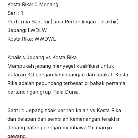
Kosta Rika: 0 Menang
Seri : 1
Performa Saat Ini (Lima Pertandingan Terakhir)
Jepang: LWDLW
Kosta Rika: WWDWL
Analisis Jepang vs Kosta Rika
Mampukah jepang menyegel kualifikasi untuk
putaran KO dengan kemenangan dan apakah Kosta
Rika adalah pecundang terbesar di babak pertama
pertandingan grup Piala Dunia.
Saat ini Jepang tidak pernah kalah vs Kosta Rika
dan delapan dari sembilan kemenangan terakhir
Jepang datang dengan membawa 2+ margin
gawang.