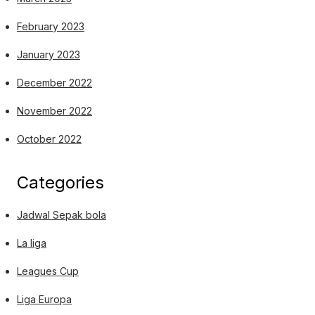
February 2023
January 2023
December 2022
November 2022
October 2022
Categories
Jadwal Sepak bola
La liga
Leagues Cup
Liga Europa