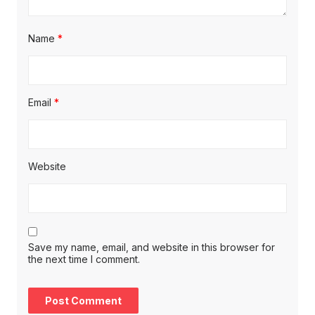
Name
*
Email
*
Website
Save my name, email, and website in this browser for
the next time I comment.