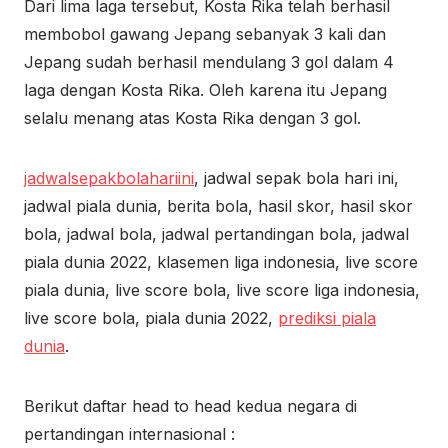
Dari lima laga tersebut, Kosta Rika telah berhasil
membobol gawang Jepang sebanyak 3 kali dan
Jepang sudah berhasil mendulang 3 gol dalam 4
laga dengan Kosta Rika. Oleh karena itu Jepang
selalu menang atas Kosta Rika dengan 3 gol.
jadwalsepakbolahariini
, jadwal sepak bola hari ini,
jadwal piala dunia, berita bola, hasil skor, hasil skor
bola, jadwal bola, jadwal pertandingan bola, jadwal
piala dunia 2022, klasemen liga indonesia, live score
piala dunia, live score bola, live score liga indonesia,
live score bola, piala dunia 2022,
prediksi piala
dunia
.
Berikut daftar head to head kedua negara di
pertandingan internasional :