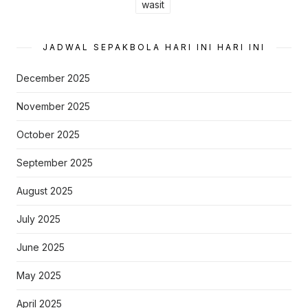
wasit
JADWAL SEPAKBOLA HARI INI HARI INI
December 2025
November 2025
October 2025
September 2025
August 2025
July 2025
June 2025
May 2025
April 2025