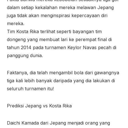
dalam setiap kekalahan mereka melawan Jepang
juga tidak akan menginspirasi kepercayaan diri
mereka.
Tim Kosta Rika terlihat seperti bayangan tim
dongeng yang membuat lari ke perempat final di
tahun 2014 pada turnamen Keylor Navas pecah di
panggung dunia.
Faktanya, dia telah mengambil bola dari gawangnya
tiga kali lebih banyak daripada yang dia lakukan di
seluruh turnamen itu!
Prediksi Jepang vs Kosta Rika
Daichi Kamada dari Jepang menjadi orang yang