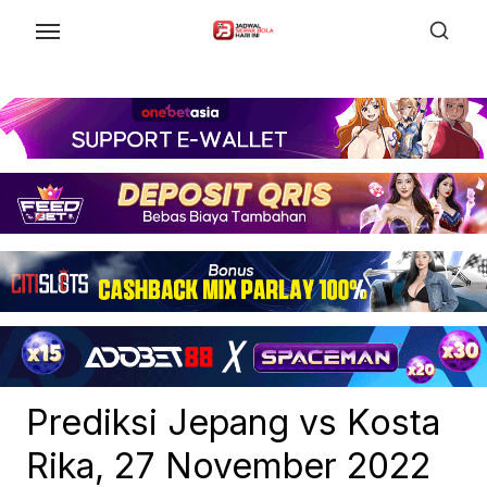
Skip
to
the
content
Prediksi Jepang vs Kosta
Rika, 27 November 2022