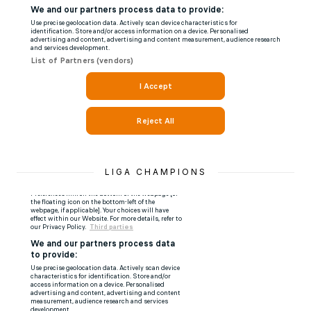
LIGA CHAMPIONS