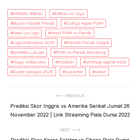
Athletic Bilbao
bilbao vs rayo
Bojan Hodak Persib
Cahya Kiper PSIM
hasil La Liga
Hasil PSIM vs Persib
Liga Indonesia 2025
Penalti Persib Gagal
prediksi LaLiga
PSIM vs Persib Bandung
Rayo Vallecano
stadion
strategi sepak bola
Super League 2025
suporter
wasit
Post
PREVIOUS
Previous
Prediksi Skor Inggris vs Amerika Serikat Jumat 26
navigation
post:
November 2022 | Link Streaming Piala Dunia 2022
NEXT
Next