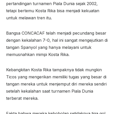
pertandingan turnamen Piala Dunia sejak 2002,
tetapi bertemu Kosta Rika bisa menjadi kekuatan
untuk melawan tren itu.
Bangsa CONCACAF telah menjadi pecundang besar
dengan kekalahan 7-0, hal ini sangat mengejutkan di
tangan Spanyol yang hanya melayani untuk
memusnahkan mimpi Kosta Rika.
Kebangkitan Kosta Rika tampaknya tidak mungkin
Ticos yang mengerikan memiliki tugas yang besar di
tangan mereka untuk menjemput diri mereka sendiri
setelah kekalahan saat turnamen Piala Dunia
terberat mereka.
Fakta bahwa mereka kebobolan setidaknya tiga gol