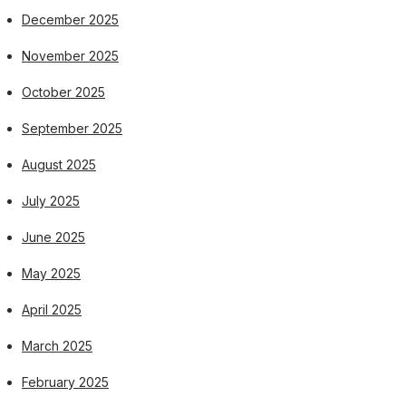
December 2025
November 2025
October 2025
September 2025
August 2025
July 2025
June 2025
May 2025
April 2025
March 2025
February 2025