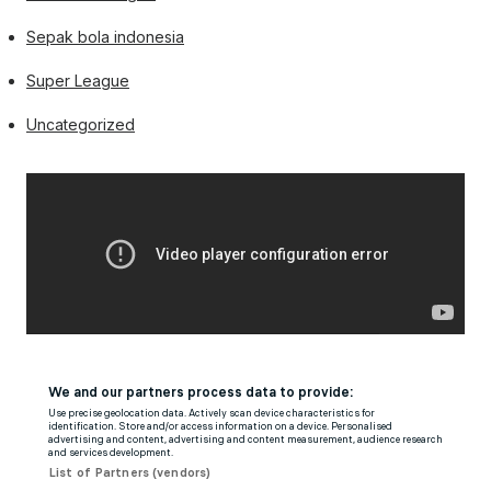
Sepak bola indonesia
Super League
Uncategorized