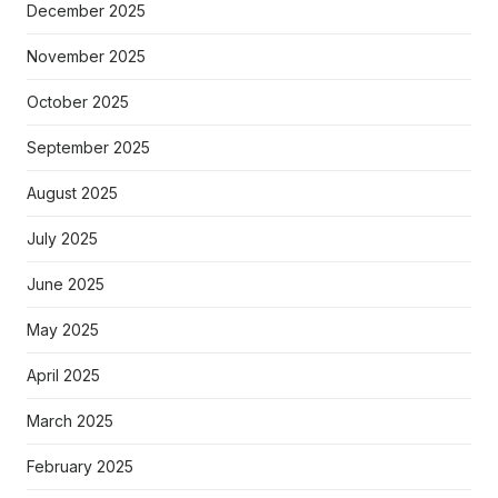
December 2025
November 2025
October 2025
September 2025
August 2025
July 2025
June 2025
May 2025
April 2025
March 2025
February 2025