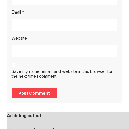
Email
*
Website
Save my name, email, and website in this browser for
the next time I comment.
Ad debug output