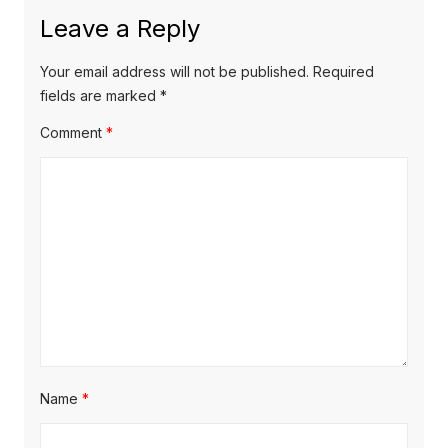
Leave a Reply
Your email address will not be published.
Required
fields are marked
*
Comment
*
Name
*