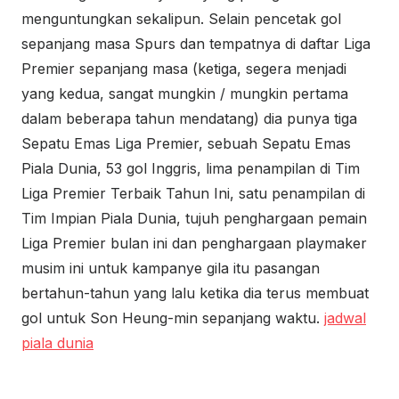
menguntungkan sekalipun. Selain pencetak gol
sepanjang masa Spurs dan tempatnya di daftar Liga
Premier sepanjang masa (ketiga, segera menjadi
yang kedua, sangat mungkin / mungkin pertama
dalam beberapa tahun mendatang) dia punya tiga
Sepatu Emas Liga Premier, sebuah Sepatu Emas
Piala Dunia, 53 gol Inggris, lima penampilan di Tim
Liga Premier Terbaik Tahun Ini, satu penampilan di
Tim Impian Piala Dunia, tujuh penghargaan pemain
Liga Premier bulan ini dan penghargaan playmaker
musim ini untuk kampanye gila itu pasangan
bertahun-tahun yang lalu ketika dia terus membuat
gol untuk Son Heung-min sepanjang waktu.
jadwal
piala dunia