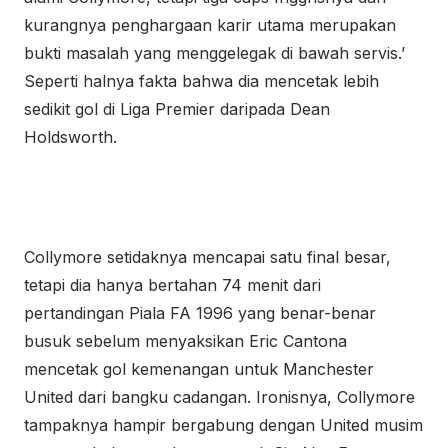
kurangnya penghargaan karir utama merupakan
bukti masalah yang menggelegak di bawah servis.’
Seperti halnya fakta bahwa dia mencetak lebih
sedikit gol di Liga Premier daripada Dean
Holdsworth.
Collymore setidaknya mencapai satu final besar,
tetapi dia hanya bertahan 74 menit dari
pertandingan Piala FA 1996 yang benar-benar
busuk sebelum menyaksikan Eric Cantona
mencetak gol kemenangan untuk Manchester
United dari bangku cadangan. Ironisnya, Collymore
tampaknya hampir bergabung dengan United musim