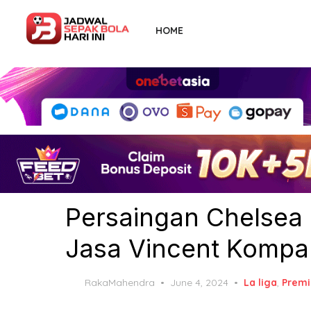
Skip
to
HOME
the
content
Persaingan Chelsea
Jasa Vincent Kompa
Posted
RakaMahendra
June 4, 2024
La liga
,
Premi
on