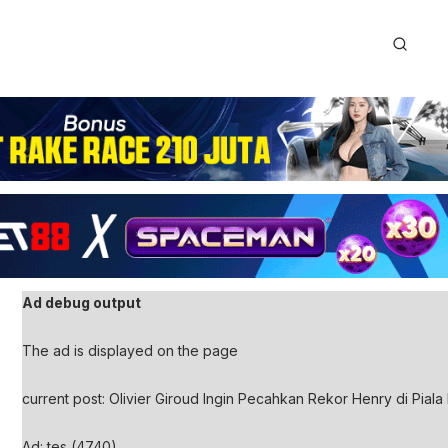
Ad debug output
The ad is displayed on the page
current post: Olivier Giroud Ingin Pecahkan Rekor Henry di Piala 
Ad: tes (4740)