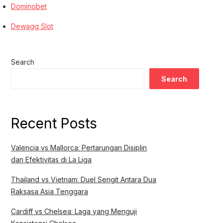
Dominobet
Dewagg Slot
Search
Search
Recent Posts
Valencia vs Mallorca: Pertarungan Disiplin
dan Efektivitas di La Liga
Thailand vs Vietnam: Duel Sengit Antara Dua
Raksasa Asia Tenggara
Cardiff vs Chelsea: Laga yang Menguji