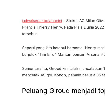
jadwalsepakbolahariini
– Striker AC Milan Oliv
Prancis Thierry Henry. Pada Piala Dunia 202
tersebut.
Seperti yang kita ketahui bersama, Henry ma
berjuluk “Tim Biru”. Mantan pemain Arsenal i
Sementara itu, Giroud kini telah mencatatkan
mencetak 49 gol. Konon, pemain berusia 36 ta
Peluang Giroud menjadi to