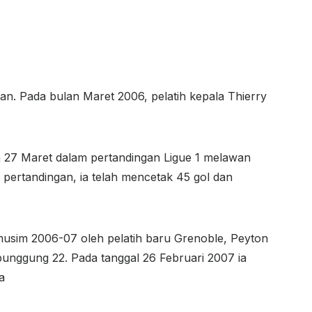
an. Pada bulan Maret 2006, pelatih kepala Thierry
 27 Maret dalam pertandingan Ligue 1 melawan
 pertandingan, ia telah mencetak 45 gol dan
musim 2006-07 oleh pelatih baru Grenoble, Peyton
punggung 22. Pada tanggal 26 Februari 2007 ia
a