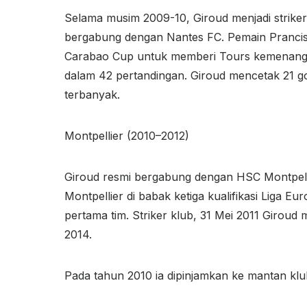
Selama musim 2009-10, Giroud menjadi strike
bergabung dengan Nantes FC. Pemain Prancis
Carabao Cup untuk memberi Tours kemenanga
dalam 42 pertandingan. Giroud mencetak 21 g
terbanyak.
Montpellier (2010–2012)
Giroud resmi bergabung dengan HSC Montpelli
Montpellier di babak ketiga kualifikasi Liga 
pertama tim. Striker klub, 31 Mei 2011 Girou
2014.
Pada tahun 2010 ia dipinjamkan ke mantan kl