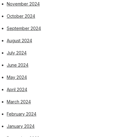
November 2024
October 2024
September 2024
August 2024
July 2024
June 2024
May 2024
April 2024
March 2024
February 2024
January 2024