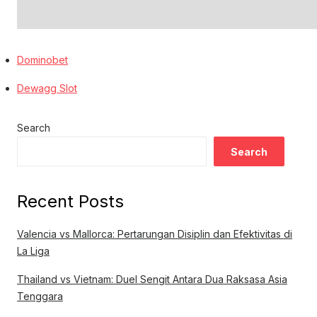
Dominobet
Dewagg Slot
Search
Search
Recent Posts
Valencia vs Mallorca: Pertarungan Disiplin dan Efektivitas di
La Liga
Thailand vs Vietnam: Duel Sengit Antara Dua Raksasa Asia
Tenggara