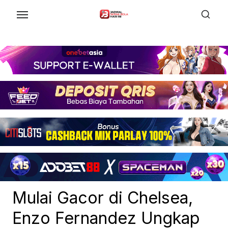
Skip
to
the
content
Mulai Gacor di Chelsea,
Enzo Fernandez Ungkap