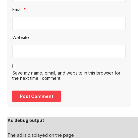
Email
*
Website
Save my name, email, and website in this browser for
the next time I comment.
Ad debug output
The ad is displayed on the page