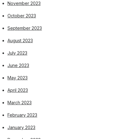
November 2023
October 2023
September 2023
August 2023
July 2023
June 2023
May 2023
April 2023
March 2023
February 2023
January 2023