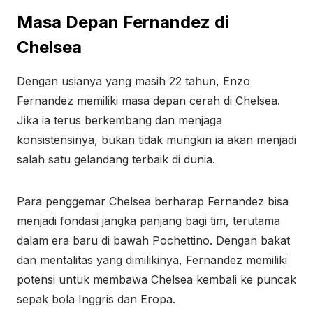
Masa Depan Fernandez di
Chelsea
Dengan usianya yang masih 22 tahun, Enzo
Fernandez memiliki masa depan cerah di Chelsea.
Jika ia terus berkembang dan menjaga
konsistensinya, bukan tidak mungkin ia akan menjadi
salah satu gelandang terbaik di dunia.
Para penggemar Chelsea berharap Fernandez bisa
menjadi fondasi jangka panjang bagi tim, terutama
dalam era baru di bawah Pochettino. Dengan bakat
dan mentalitas yang dimilikinya, Fernandez memiliki
potensi untuk membawa Chelsea kembali ke puncak
sepak bola Inggris dan Eropa.