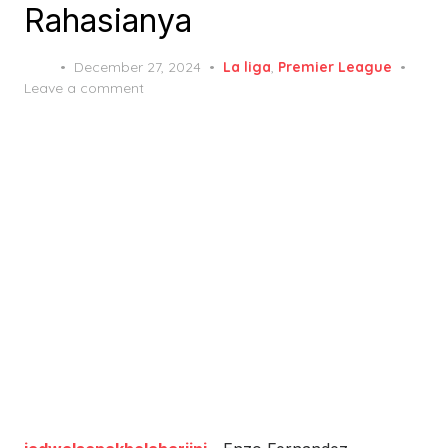
Rahasianya
Posted
December 27, 2024
La liga
,
Premier League
on
Leave a comment