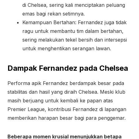
di Chelsea, sering kali menciptakan peluang
emas bagi rekan setimnya.
Kemampuan Bertahan: Fernandez juga tidak
ragu untuk membantu tim dalam bertahan,
sering melakukan tekel bersih dan intersepsi
untuk menghentikan serangan lawan.
Dampak Fernandez pada Chelsea
Performa apik Fernandez berdampak besar pada
stabilitas dan hasil yang diraih Chelsea. Meski klub
masih berjuang untuk kembali ke papan atas
Premier League, kontribusi Fernandez di lapangan
memberikan harapan besar bagi para penggemar.
Beberapa momen krusial menunjukkan betapa