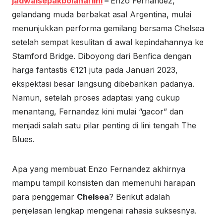
jadwalsepakbolahariini
–
Enzo Fernandez,
gelandang muda berbakat asal Argentina, mulai
menunjukkan performa gemilang bersama Chelsea
setelah sempat kesulitan di awal kepindahannya ke
Stamford Bridge. Diboyong dari Benfica dengan
harga fantastis €121 juta pada Januari 2023,
ekspektasi besar langsung dibebankan padanya.
Namun, setelah proses adaptasi yang cukup
menantang, Fernandez kini mulai “gacor” dan
menjadi salah satu pilar penting di lini tengah The
Blues.
Apa yang membuat Enzo Fernandez akhirnya
mampu tampil konsisten dan memenuhi harapan
para penggemar
Chelsea
? Berikut adalah
penjelasan lengkap mengenai rahasia suksesnya.