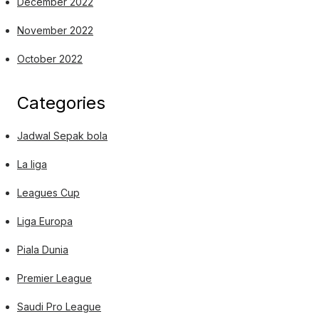
December 2022
November 2022
October 2022
Categories
Jadwal Sepak bola
La liga
Leagues Cup
Liga Europa
Piala Dunia
Premier League
Saudi Pro League