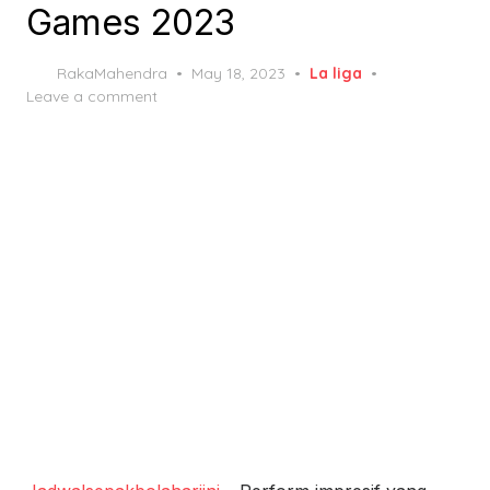
Games 2023
Posted
RakaMahendra
May 18, 2023
La liga
on
Leave a comment