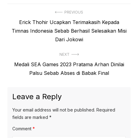
Post
PREVIOUS
Previous
Erick Thohir Ucapkan Terimakasih Kepada
navigation
post:
Timnas Indonesia Sebab Berhasil Selesaikan Misi
Dari Jokowi
NEXT
Next
Medali SEA Games 2023 Pratama Arhan Dinilai
post:
Palsu Sebab Abses di Babak Final
Leave a Reply
Your email address will not be published.
Required
fields are marked
*
Comment
*