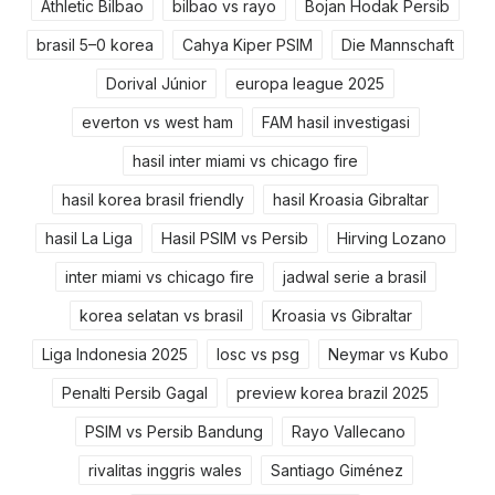
Athletic Bilbao
bilbao vs rayo
Bojan Hodak Persib
brasil 5–0 korea
Cahya Kiper PSIM
Die Mannschaft
Dorival Júnior
europa league 2025
everton vs west ham
FAM hasil investigasi
hasil inter miami vs chicago fire
hasil korea brasil friendly
hasil Kroasia Gibraltar
hasil La Liga
Hasil PSIM vs Persib
Hirving Lozano
inter miami vs chicago fire
jadwal serie a brasil
korea selatan vs brasil
Kroasia vs Gibraltar
Liga Indonesia 2025
losc vs psg
Neymar vs Kubo
Penalti Persib Gagal
preview korea brazil 2025
PSIM vs Persib Bandung
Rayo Vallecano
rivalitas inggris wales
Santiago Giménez