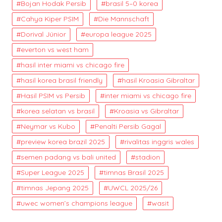
Bojan Hodak Persib
brasil 5–0 korea
Cahya Kiper PSIM
Die Mannschaft
Dorival Júnior
europa league 2025
everton vs west ham
hasil inter miami vs chicago fire
hasil korea brasil friendly
hasil Kroasia Gibraltar
Hasil PSIM vs Persib
inter miami vs chicago fire
korea selatan vs brasil
Kroasia vs Gibraltar
Neymar vs Kubo
Penalti Persib Gagal
preview korea brazil 2025
rivalitas inggris wales
semen padang vs bali united
stadion
Super League 2025
timnas Brasil 2025
timnas Jepang 2025
UWCL 2025/26
uwec women’s champions league
wasit