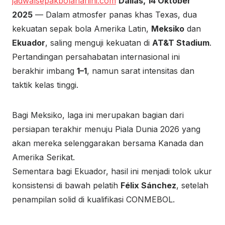
jadwalsepakbolahariini.com
Dallas, 14 Oktober
2025
— Dalam atmosfer panas khas Texas, dua
kekuatan sepak bola Amerika Latin,
Meksiko
dan
Ekuador
, saling menguji kekuatan di
AT&T Stadium
.
Pertandingan persahabatan internasional ini
berakhir imbang
1–1
, namun sarat intensitas dan
taktik kelas tinggi.
Bagi Meksiko, laga ini merupakan bagian dari
persiapan terakhir menuju Piala Dunia 2026 yang
akan mereka selenggarakan bersama Kanada dan
Amerika Serikat.
Sementara bagi Ekuador, hasil ini menjadi tolok ukur
konsistensi di bawah pelatih
Félix Sánchez
, setelah
penampilan solid di kualifikasi CONMEBOL.