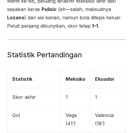
Menit ke-88, peluang terakhir Meksiko lahir dari
sepakan keras
Pulisic
(eh—salah, maksudnya
Lozano
) dari sisi kanan, namun bola ditepis keluar.
Peluit panjang dibunyikan, skor tetap
1–1
.
Statistik Pertandingan
Statistik
Meksiko
Ekuador
Skor akhir
1
1
Gol
Vega
Valencia
(41’)
(18’)