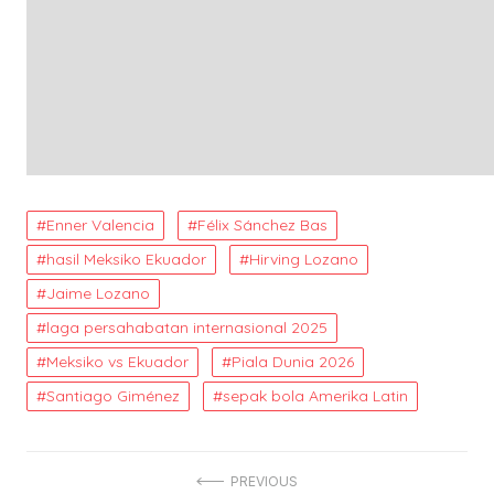
Enner Valencia
Félix Sánchez Bas
hasil Meksiko Ekuador
Hirving Lozano
Jaime Lozano
laga persahabatan internasional 2025
Meksiko vs Ekuador
Piala Dunia 2026
Santiago Giménez
sepak bola Amerika Latin
Post
PREVIOUS