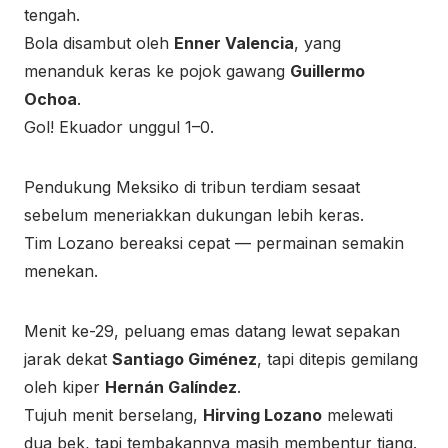
tengah.
Bola disambut oleh
Enner Valencia
, yang
menanduk keras ke pojok gawang
Guillermo
Ochoa
.
Gol! Ekuador unggul 1–0.
Pendukung Meksiko di tribun terdiam sesaat
sebelum meneriakkan dukungan lebih keras.
Tim Lozano bereaksi cepat — permainan semakin
menekan.
Menit ke-29, peluang emas datang lewat sepakan
jarak dekat
Santiago Giménez
, tapi ditepis gemilang
oleh kiper
Hernán Galíndez
.
Tujuh menit berselang,
Hirving Lozano
melewati
dua bek, tapi tembakannya masih membentur tiang.