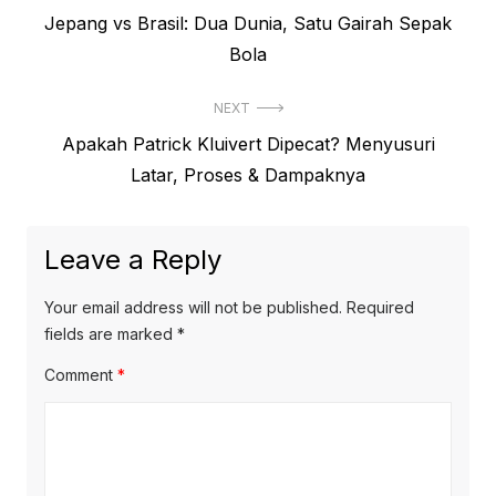
Previous
Jepang vs Brasil: Dua Dunia, Satu Gairah Sepak
navigation
post:
Bola
NEXT
Next
Apakah Patrick Kluivert Dipecat? Menyusuri
post:
Latar, Proses & Dampaknya
Leave a Reply
Your email address will not be published.
Required
fields are marked
*
Comment
*